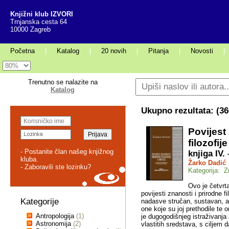
Knjižni klub IZVORI
Trnjanska cesta 64
10000 Zagreb
Početna
|
Katalog
|
20 novih
|
Pitanja
|
Novosti
|
Trenutno se nalazite na
Katalog
Ukupno rezultata: (
36
Povijest
filozofij
- Postanite član našeg knjižnog
knjiga IV.
kluba.
Žarko Dadić
- Zaboravili ste lozinku?
Kategorija: Z
Ovo je četvrta
povijesti znanosti i prirodne f
Kategorije
nadasve stručan, sustavan, al
one koje su joj prethodile te o
Antropologija
(1)
je dugogodišnjeg istraživanja
Astronomija
(2)
vlastitih sredstava, s ciljem 