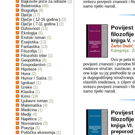
Bajkovite priče za odrasle
(2)
sintezu povijesti znanosti i f
Beletristika
(49)
samo rijetki narodi.
Biografija
(9)
Dječje
(17)
Dječje ( 12-16 godina )
(3)
Dječje ( 7-11 godina )
(2)
Povijest
Duhovnost
(13)
Ekologija
(6)
filozofij
Erotski roman
(1)
knjiga V.
Esejistika
(13)
Žarko Dadić
Fantastika
(13)
Kategorija: Z
Filozofija
(1)
Filozofski triler
(1)
Ovo je peta kn
Geopolitika
(8)
povijesti znanosti i prirodne f
Gospodarstvo
(1)
nadasve stručan, sustavan, al
Hipoteze
(4)
one koje su joj prethodile te o
Horor
(2)
je dugogodišnjeg istraživanja
Humor / Satira
(5)
vlastitih sredstava, s ciljem 
Igrokazi
(1)
sintezu povijesti znanosti i f
Izreke
(1)
samo rijetki narodi.
Klasika
(1)
Krimi
(19)
Ljubavni roman
(1)
Matematika
(4)
Medicina
(1)
Povijest
Mediji
(4)
filozofij
Napetica
(2)
Novinarstvo
(3)
knjiga VI.
Poezija
(5)
preporod
Politička ekonomija
(1)