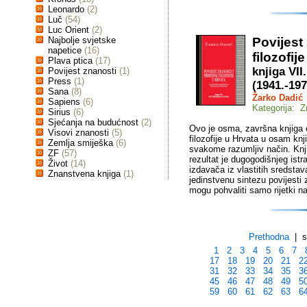
Leonardo
(2)
Luč
(54)
Luc Orient
(2)
Najbolje svjetske
Povijest
napetice
(16)
filozofij
Plava ptica
(17)
knjiga VI
Povijest znanosti
(1)
Press
(1)
(1941.-197
Sana
(8)
Žarko Dadić
Sapiens
(6)
Kategorija: Z
Sirius
(6)
Sjećanja na budućnost
(2)
Ovo je osma, završna knjiga cj
Visovi znanosti
(5)
filozofije u Hrvata u osam knj
Zemlja smiješka
(6)
svakome razumljiv način. Knjig
ZF
(57)
rezultat je dugogodišnjeg istr
Život
(14)
izdavača iz vlastitih sredstav
Znanstvena knjiga
(1)
jedinstvenu sintezu povijesti 
mogu pohvaliti samo rijetki na
Prethodna
| st
1
2
3
4
5
6
7
17
18
19
20
21
2
31
32
33
34
35
3
45
46
47
48
49
5
59
60
61
62
63
6