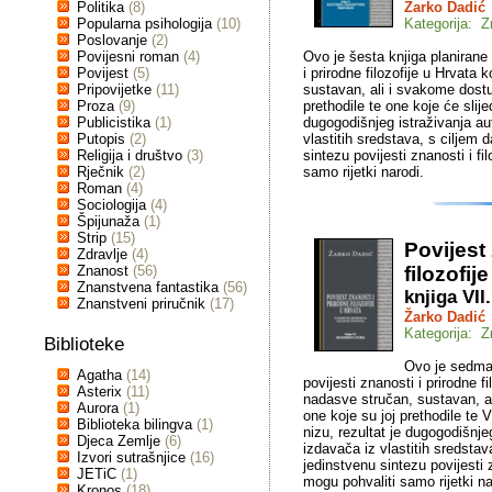
Politika
(8)
Žarko Dadić
Popularna psihologija
(10)
Kategorija: Z
Poslovanje
(2)
Povijesni roman
(4)
Ovo je šesta knjiga planirane 
Povijest
(5)
i prirodne filozofije u Hrvata
Pripovijetke
(11)
sustavan, ali i svakome dostu
Proza
(9)
prethodile te one koje će slijed
Publicistika
(1)
dugogodišnjeg istraživanja au
Putopis
(2)
vlastitih sredstava, s ciljem 
Religija i društvo
(3)
sintezu povijesti znanosti i f
Rječnik
(2)
samo rijetki narodi.
Roman
(4)
Sociologija
(4)
Špijunaža
(1)
Strip
(15)
Povijest
Zdravlje
(4)
Znanost
(56)
filozofij
Znanstvena fantastika
(56)
knjiga VII
Znanstveni priručnik
(17)
Žarko Dadić
Kategorija: Z
Biblioteke
Ovo je sedma 
Agatha
(14)
povijesti znanosti i prirodne f
Asterix
(11)
nadasve stručan, sustavan, al
Aurora
(1)
one koje su joj prethodile te V
Biblioteka bilingva
(1)
nizu, rezultat je dugogodišnje
Djeca Zemlje
(6)
izdavača iz vlastitih sredstav
Izvori sutrašnjice
(16)
jedinstvenu sintezu povijesti 
JETiC
(1)
mogu pohvaliti samo rijetki na
Kronos
(18)