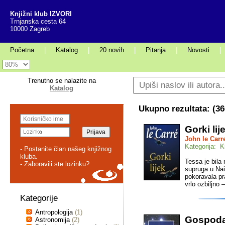
Knjižni klub IZVORI
Trnjanska cesta 64
10000 Zagreb
Početna
|
Katalog
|
20 novih
|
Pitanja
|
Novosti
|
Trenutno se nalazite na
Katalog
Ukupno rezultata: (
36
Gorki lij
John le Carr
Kategorija: K
- Postanite član našeg knjižnog
kluba.
Tessa je bila
- Zaboravili ste lozinku?
supruga u Nai
pokoravala pr
vrlo ozbiljno 
Kategorije
Antropologija
(1)
Gospodar
Astronomija
(2)