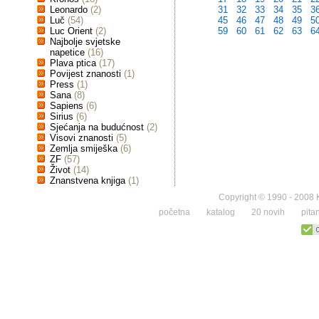
Leonardo
(2)
31
32
33
34
35
3
Luč
(54)
45
46
47
48
49
5
Luc Orient
(2)
59
60
61
62
63
6
Najbolje svjetske
napetice
(16)
Plava ptica
(17)
Povijest znanosti
(1)
Press
(1)
Sana
(8)
Sapiens
(6)
Sirius
(6)
Sjećanja na budućnost
(2)
Visovi znanosti
(5)
Zemlja smiješka
(6)
ZF
(57)
Život
(14)
Znanstvena knjiga
(1)
Copyright © 1990 - 2008 K
početna
katalog
20 novih
pita