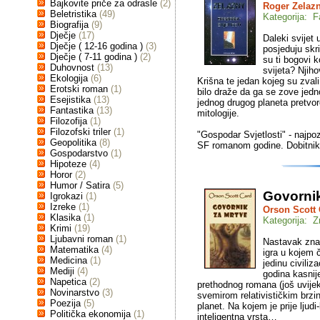
Bajkovite priče za odrasle
(2)
Roger Zelaz
Beletristika
(49)
Kategorija: F
Biografija
(9)
Dječje
(17)
Daleki svijet 
Dječje ( 12-16 godina )
(3)
posjeduju skr
Dječje ( 7-11 godina )
(2)
su ti bogovi 
Duhovnost
(13)
svijeta? Njih
Ekologija
(6)
Krišna te jedan kojeg su zvali
Erotski roman
(1)
bilo draže da ga se zove jed
Esejistika
(13)
jednog drugog planeta pretvore
Fantastika
(13)
mitologije.
Filozofija
(1)
Filozofski triler
(1)
"Gospodar Svjetlosti" - najpo
Geopolitika
(8)
SF romanom godine. Dobitni
Gospodarstvo
(1)
Hipoteze
(4)
Horor
(2)
Humor / Satira
(5)
Govornik
Igrokazi
(1)
Izreke
(1)
Orson Scott
Klasika
(1)
Kategorija: Z
Krimi
(19)
Ljubavni roman
(1)
Nastavak zna
Matematika
(4)
igra u kojem 
Medicina
(1)
jedinu civiliz
Mediji
(4)
godina kasnij
Napetica
(2)
prethodnog romana (još uvijek
Novinarstvo
(3)
svemirom relativističkim brzi
Poezija
(5)
planet. Na kojem je prije ljud
Politička ekonomija
(1)
inteligentna vrsta…