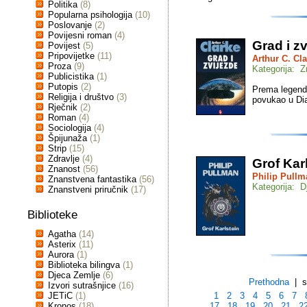
Politika
(8)
Popularna psihologija
(10)
Poslovanje
(2)
Povijesni roman
(4)
Grad i z
Povijest
(5)
Pripovijetke
(11)
Arthur C. Cl
Proza
(9)
Kategorija: Z
Publicistika
(1)
Putopis
(2)
Prema legendi
Religija i društvo
(3)
povukao u Dia
Rječnik
(2)
Roman
(4)
Sociologija
(4)
Špijunaža
(1)
Strip
(15)
Zdravlje
(4)
Grof Kar
Znanost
(56)
Philip Pullm
Znanstvena fantastika
(56)
Kategorija: Dj
Znanstveni priručnik
(17)
Biblioteke
Agatha
(14)
Asterix
(11)
Aurora
(1)
Biblioteka bilingva
(1)
Djeca Zemlje
(6)
Prethodna
| st
Izvori sutrašnjice
(16)
JETiC
(1)
1
2
3
4
5
6
7
Kronos
(18)
17
18
19
20
21
2