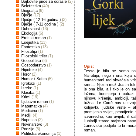
Bajkovite priče za odrasle
(2)
Beletristika
(49)
Biografija
(9)
Dječje
(17)
Dječje ( 12-16 godina )
(3)
Dječje ( 7-11 godina )
(2)
Duhovnost
(13)
Ekologija
(6)
Erotski roman
(1)
Esejistika
(13)
Fantastika
(13)
Filozofija
(1)
Filozofski triler
(1)
Geopolitika
(8)
Gospodarstvo
(1)
Opis:
Hipoteze
(4)
Tessa je bila ne samo naj
Horor
(2)
Nairobiju, nego i ona koja 
Humor / Satira
(5)
humanitarni rad shvaćala vrlo
Igrokazi
(1)
smrt... Njezin muž Justin tek 
Izreke
(1)
je ona bila, a i tko je on sa
Klasika
(1)
lažima, licemjerju i potraz
Krimi
(19)
njihovu kršenju, ambiciji, ta
Ljubavni roman
(1)
tužna. Le Carrė nas u svoj
Matematika
(4)
kolijevku ljudske vrste – a
Medicina
(1)
promijenio svijet, promijenio 
Mediji
(4)
izvanredno, kao uvijek, ili č
Napetica
(2)
ljubitelji starog majstora nape
Novinarstvo
(3)
žanrovske podjele te bi morao
Poezija
(5)
roman.
Politička ekonomija
(1)