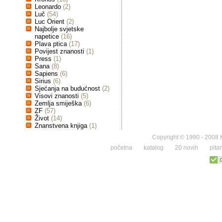
Leonardo
(2)
Luč
(54)
Luc Orient
(2)
Najbolje svjetske
napetice
(16)
Plava ptica
(17)
Povijest znanosti
(1)
Press
(1)
Sana
(8)
Sapiens
(6)
Sirius
(6)
Sjećanja na budućnost
(2)
Visovi znanosti
(5)
Zemlja smiješka
(6)
ZF
(57)
Život
(14)
Znanstvena knjiga
(1)
Copyright © 1990 - 2008 K
početna
katalog
20 novih
pita