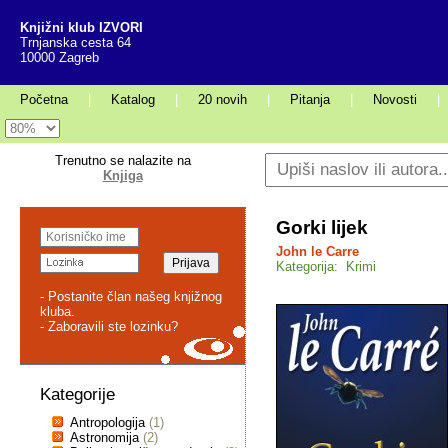
Knjižni klub IZVORI
Trnjanska cesta 64
10000 Zagreb
Početna
|
Katalog
|
20 novih
|
Pitanja
|
Novosti
|
Trenutno se nalazite na
Knjiga
Gorki lijek
John le Carre
Kategorija: Krimi
- Postanite član našeg knjižnog
kluba.
- Zaboravili ste lozinku?
Kategorije
Antropologija
(1)
Astronomija
(2)