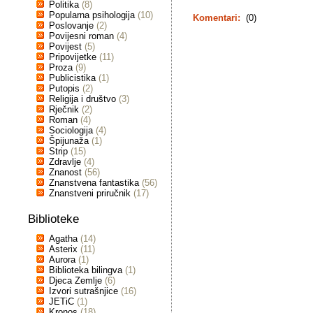
Politika
(8)
Popularna psihologija
(10)
Komentari:
(0)
Poslovanje
(2)
Povijesni roman
(4)
Povijest
(5)
Pripovijetke
(11)
Proza
(9)
Publicistika
(1)
Putopis
(2)
Religija i društvo
(3)
Rječnik
(2)
Roman
(4)
Sociologija
(4)
Špijunaža
(1)
Strip
(15)
Zdravlje
(4)
Znanost
(56)
Znanstvena fantastika
(56)
Znanstveni priručnik
(17)
Biblioteke
Agatha
(14)
Asterix
(11)
Aurora
(1)
Biblioteka bilingva
(1)
Djeca Zemlje
(6)
Izvori sutrašnjice
(16)
JETiC
(1)
Kronos
(18)