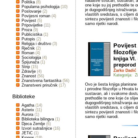
nadasve stručan, sustavan, al
Politika
(8)
one koje su joj prethodile te o
Popularna psihologija
(10)
je dugogodišnjeg istraživanja
Poslovanje
(2)
vlastitih sredstava, s ciljem 
Povijesni roman
(4)
sintezu povijesti znanosti i f
Povijest
(5)
samo rijetki narodi.
Pripovijetke
(11)
Proza
(9)
Publicistika
(1)
Putopis
(2)
Religija i društvo
(3)
Povijest
Rječnik
(2)
filozofij
Roman
(4)
Sociologija
(4)
knjiga VI.
Špijunaža
(1)
preporod
Strip
(15)
Žarko Dadić
Zdravlje
(4)
Kategorija: Z
Znanost
(56)
Znanstvena fantastika
(56)
Ovo je šesta knjiga planirane 
Znanstveni priručnik
(17)
i prirodne filozofije u Hrvata
sustavan, ali i svakome dostu
Biblioteke
prethodile te one koje će slijed
dugogodišnjeg istraživanja au
Agatha
(14)
vlastitih sredstava, s ciljem 
Asterix
(11)
sintezu povijesti znanosti i f
Aurora
(1)
samo rijetki narodi.
Biblioteka bilingva
(1)
Djeca Zemlje
(6)
Izvori sutrašnjice
(16)
JETiC
(1)
Kronos
(18)