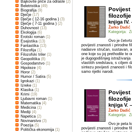
Bajkovite priče za odrasle
(2)
Beletristika
(49)
Povijest
Biografija
(9)
Dječje
(17)
filozofij
Dječje ( 12-16 godina )
(3)
knjiga IV.
Dječje ( 7-11 godina )
(2)
Žarko Dadić
Duhovnost
(13)
Kategorija: Z
Ekologija
(6)
Erotski roman
(1)
Ovo je četvrta
Esejistika
(13)
povijesti znanosti i prirodne f
Fantastika
(13)
nadasve stručan, sustavan, al
Filozofija
(1)
one koje su joj prethodile te o
Filozofski triler
(1)
je dugogodišnjeg istraživanja
Geopolitika
(8)
vlastitih sredstava, s ciljem 
Gospodarstvo
(1)
sintezu povijesti znanosti i f
Hipoteze
(4)
samo rijetki narodi.
Horor
(2)
Humor / Satira
(5)
Igrokazi
(1)
Izreke
(1)
Klasika
(1)
Povijest
Krimi
(19)
filozofij
Ljubavni roman
(1)
Matematika
(4)
knjiga V.
Medicina
(1)
Žarko Dadić
Mediji
(4)
Kategorija: Z
Napetica
(2)
Novinarstvo
(3)
Ovo je peta kn
Poezija
(5)
povijesti znanosti i prirodne f
Politička ekonomija
(1)