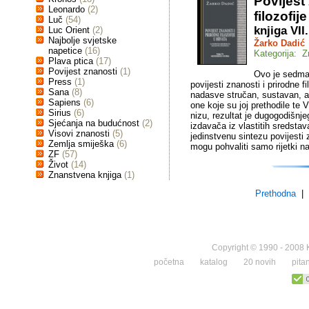
Povijest
Leonardo
(2)
filozofij
Luč
(54)
knjiga VII
Luc Orient
(2)
Najbolje svjetske
Žarko Dadić
napetice
(16)
Kategorija: Z
Plava ptica
(17)
Povijest znanosti
(1)
Ovo je sedma 
Press
(1)
povijesti znanosti i prirodne f
Sana
(8)
nadasve stručan, sustavan, al
Sapiens
(6)
one koje su joj prethodile te V
Sirius
(6)
nizu, rezultat je dugogodišnje
Sjećanja na budućnost
(2)
izdavača iz vlastitih sredstav
Visovi znanosti
(5)
jedinstvenu sintezu povijesti 
Zemlja smiješka
(6)
mogu pohvaliti samo rijetki na
ZF
(57)
Život
(14)
Znanstvena knjiga
(1)
Prethodna
| 
Copyright © 1990 - 2008 K
početna
katalog
20 novih
pita