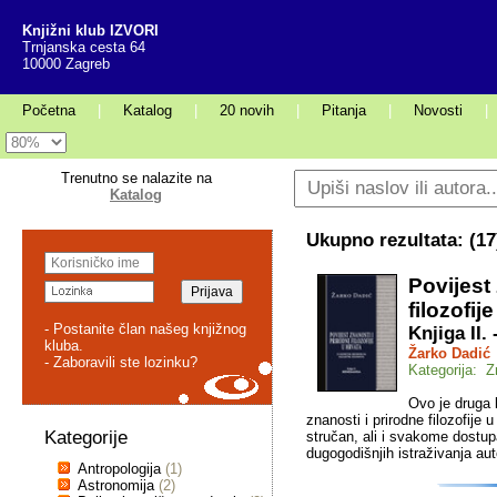
Knjižni klub IZVORI
Trnjanska cesta 64
10000 Zagreb
Početna
|
Katalog
|
20 novih
|
Pitanja
|
Novosti
|
Trenutno se nalazite na
Katalog
Ukupno rezultata: (
17
Povijest
filozofij
- Postanite član našeg knjižnog
Knjiga II.
kluba.
Žarko Dadić
- Zaboravili ste lozinku?
Kategorija: Z
Ovo je druga k
znanosti i prirodne filozofije
Kategorije
stručan, ali i svakome dostupa
dugogodišnjih istraživanja aut
Antropologija
(1)
Astronomija
(2)