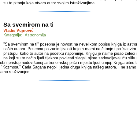
su to pitanja koja otvara autor svojim istraživanjima.
Sa svemirom na ti
Vladis Vujnović
Kategorija: Astronomija
"Sa svemirom na ti" posebna je novost na nevelikom popisu knjiga iz astro
naših autora. Posebna po zanimljivosti kojom mami na čitanje i po “sasvi
pristupu, kako to autor na početku napominje. Knjigu je naime pisao želeći i
na koji su to način ljudi tijekom povijesti slagali njima zadovoljavajuću sliku
obni pristup nedovršenoj astronomskoj priči i mjestu ljudi u njoj. Knjiga bitno b
 "Kozmosu" Carla Sagana negoli ijedna druga knjiga našeg autora. I ne samo
itamo s uživanjem.