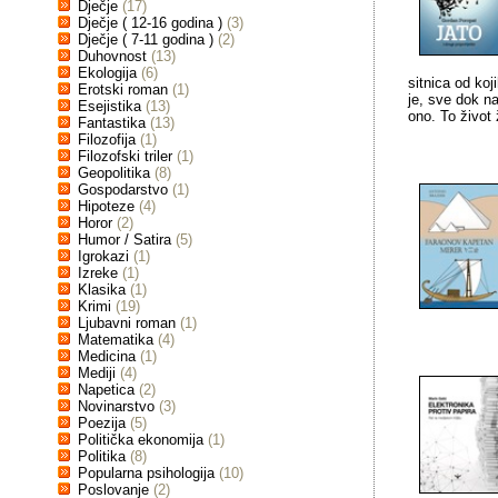
Dječje
(17)
Dječje ( 12-16 godina )
(3)
Dječje ( 7-11 godina )
(2)
Duhovnost
(13)
Ekologija
(6)
sitnica od koj
Erotski roman
(1)
je, sve dok n
Esejistika
(13)
ono. To život 
Fantastika
(13)
Filozofija
(1)
Filozofski triler
(1)
Geopolitika
(8)
Gospodarstvo
(1)
Hipoteze
(4)
Horor
(2)
Humor / Satira
(5)
Igrokazi
(1)
Izreke
(1)
Klasika
(1)
Krimi
(19)
Ljubavni roman
(1)
Matematika
(4)
Medicina
(1)
Mediji
(4)
Napetica
(2)
Novinarstvo
(3)
Poezija
(5)
Politička ekonomija
(1)
Politika
(8)
Popularna psihologija
(10)
Poslovanje
(2)