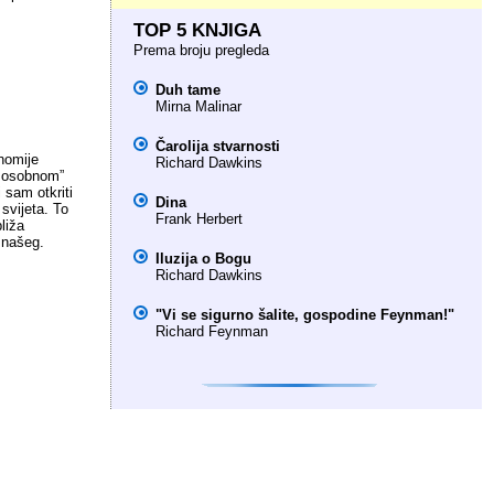
TOP 5 KNJIGA
Prema broju pregleda
Duh tame
Mirna Malinar
Čarolija stvarnosti
nomije
Richard Dawkins
m osobnom”
 sam otkriti
Dina
 svijeta. To
Frank Herbert
liža
 našeg.
Iluzija o Bogu
Richard Dawkins
"Vi se sigurno šalite, gospodine Feynman!"
Richard Feynman