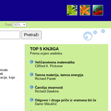
|
Font
TOP 5 KNJIGA
Prema ocjeni urednika
Veličanstvena matematika
Clifford A. Pickover
rirode.
jek
Tamna materija, tamna energija
acije, koje
Richard Panek
Čarolija stvarnosti
Richard Dawkins
Odgovor i druge priče iz vremena bit će
Damir Mikuličić