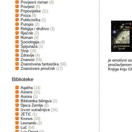
Povijesni roman
(4)
Povijest
(5)
Pripovijetke
(11)
Proza
(9)
Publicistika
(1)
Putopis
(2)
Religija i društvo
(3)
Rječnik
(2)
Roman
(4)
Sociologija
(4)
Špijunaža
(1)
Strip
(15)
Zdravlje
(4)
Znanost
(56)
je emotivni os
Znanstvena fantastika
(56)
proslavljenom
Znanstveni priručnik
(17)
Knjiga koju č
Biblioteke
Agatha
(14)
Asterix
(11)
Aurora
(1)
Biblioteka bilingva
(1)
Djeca Zemlje
(6)
Izvori sutrašnjice
(16)
JETiC
(1)
Kronos
(18)
Leonardo
(2)
Luč
(54)
Luc Orient
(2)