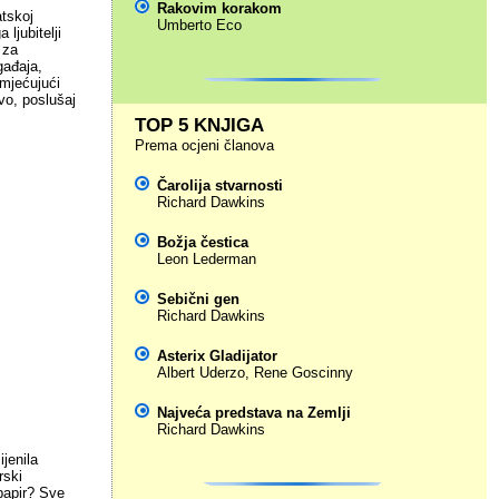
Rakovim korakom
atskoj
Umberto Eco
ljubitelji
 za
gađaja,
amjećujući
vo, poslušaj
TOP 5 KNJIGA
Prema ocjeni članova
Čarolija stvarnosti
Richard Dawkins
Božja čestica
Leon Lederman
Sebični gen
Richard Dawkins
Asterix Gladijator
Albert Uderzo
,
Rene Goscinny
Najveća predstava na Zemlji
Richard Dawkins
ijenila
rski
 papir? Sve