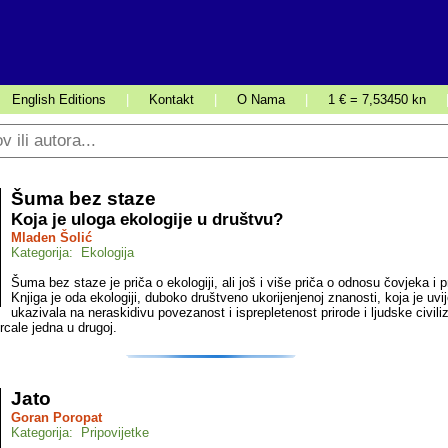
English Editions
|
Kontakt
|
O Nama
|
1 € = 7,53450 kn
Šuma bez staze
Koja je uloga ekologije u društvu?
Mladen Šolić
Kategorija: Ekologija
Šuma bez staze je priča o ekologiji, ali još i više priča o odnosu čovjeka i p
Knjiga je oda ekologiji, duboko društveno ukorijenjenoj znanosti, koja je uvi
ukazivala na neraskidivu povezanost i isprepletenost prirode i ljudske civiliz
rcale jedna u drugoj.
Jato
Goran Poropat
Kategorija: Pripovijetke