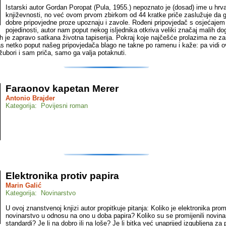
Istarski autor Gordan Poropat (Pula, 1955.) nepoznato je (dosad) ime u hrv
književnosti, no već ovom prvom zbirkom od 44 kratke priče zaslužuje da ga 
dobre pripovjedne proze upoznaju i zavole. Rođeni pripovjedač s osjećajem
pojedinosti, autor nam poput nekog isljednika otkriva veliki značaj malih do
ih je zapravo satkana životna tapiserija. Pokraj koje najčešće prolazima ne z
as netko poput našeg pripovjedača blago ne takne po ramenu i kaže: pa vidi o
žubori i sam priča, samo ga valja potaknuti.
Faraonov kapetan Merer
Antonio Brajder
Kategorija: Povijesni roman
Elektronika protiv papira
Marin Galić
Kategorija: Novinarstvo
U ovoj znanstvenoj knjizi autor propitkuje pitanja: Koliko je elektronika prom
novinarstvo u odnosu na ono u doba papira? Koliko su se promijenili novina
standardi? Je li na dobro ili na loše? Je li bitka već unaprijed izgubljena za