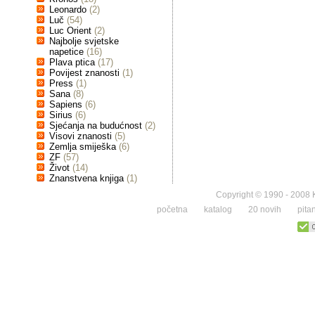
Leonardo
(2)
Luč
(54)
Luc Orient
(2)
Najbolje svjetske
napetice
(16)
Plava ptica
(17)
Povijest znanosti
(1)
Press
(1)
Sana
(8)
Sapiens
(6)
Sirius
(6)
Sjećanja na budućnost
(2)
Visovi znanosti
(5)
Zemlja smiješka
(6)
ZF
(57)
Život
(14)
Znanstvena knjiga
(1)
Copyright © 1990 - 2008 K
početna
katalog
20 novih
pita