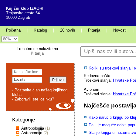
Knjižni klub IZVORI
Trnjanska cesta 64
10000 Zagreb
Početna
|
Katalog
|
20 novih
|
Pitanja
|
Novosti
|
Trenutno se nalazite na
Pitanja
Koliki su troškovi slanja 
Redovna pošta
Troškovi slanja:
Hrvatske Po
Avionom
- Postanite član našeg knjižnog
Troškovi slanja:
Hrvatske Po
kluba.
- Zaboravili ste lozinku?
Najčešće postavlja
Kako naručiti knjigu po klu
Kategorije
Da li je moguće dobiti pop
Antropologija
(1)
Slanje knjiga u inozemstv
Astronomija
(2)