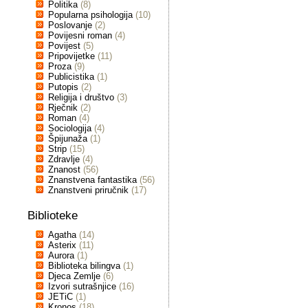
Politika
(8)
Popularna psihologija
(10)
Poslovanje
(2)
Povijesni roman
(4)
Povijest
(5)
Pripovijetke
(11)
Proza
(9)
Publicistika
(1)
Putopis
(2)
Religija i društvo
(3)
Rječnik
(2)
Roman
(4)
Sociologija
(4)
Špijunaža
(1)
Strip
(15)
Zdravlje
(4)
Znanost
(56)
Znanstvena fantastika
(56)
Znanstveni priručnik
(17)
Biblioteke
Agatha
(14)
Asterix
(11)
Aurora
(1)
Biblioteka bilingva
(1)
Djeca Zemlje
(6)
Izvori sutrašnjice
(16)
JETiC
(1)
Kronos
(18)