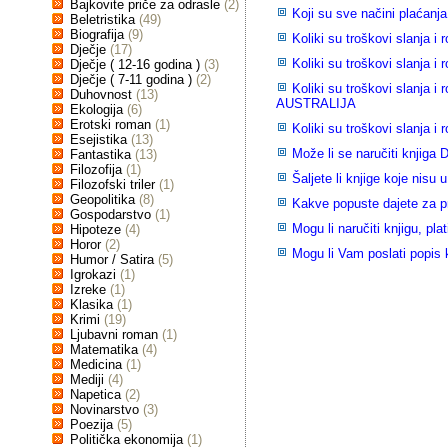
Bajkovite priče za odrasle
(2)
Koji su sve načini plaćanj
Beletristika
(49)
Biografija
(9)
Koliki su troškovi slanja 
Dječje
(17)
Koliki su troškovi slanja 
Dječje ( 12-16 godina )
(3)
Dječje ( 7-11 godina )
(2)
Koliki su troškovi slanja
Duhovnost
(13)
AUSTRALIJA
Ekologija
(6)
Erotski roman
(1)
Koliki su troškovi slanja
Esejistika
(13)
Može li se naručiti knjiga
Fantastika
(13)
Filozofija
(1)
Šaljete li knjige koje nisu 
Filozofski triler
(1)
Geopolitika
(8)
Kakve popuste dajete za 
Gospodarstvo
(1)
Mogu li naručiti knjigu, plat
Hipoteze
(4)
Horor
(2)
Mogu li Vam poslati popis k
Humor / Satira
(5)
Igrokazi
(1)
Izreke
(1)
Klasika
(1)
Krimi
(19)
Ljubavni roman
(1)
Matematika
(4)
Medicina
(1)
Mediji
(4)
Napetica
(2)
Novinarstvo
(3)
Poezija
(5)
Politička ekonomija
(1)