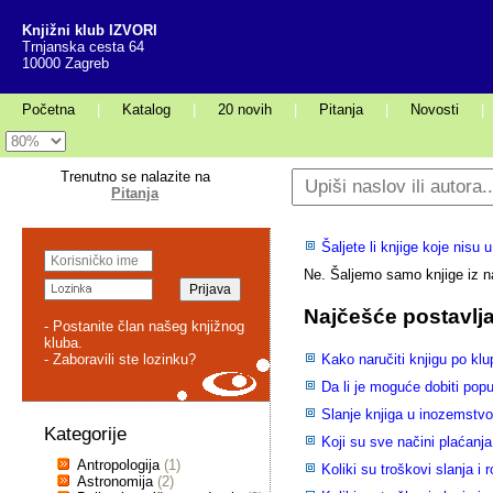
Knjižni klub IZVORI
Trnjanska cesta 64
10000 Zagreb
Početna
|
Katalog
|
20 novih
|
Pitanja
|
Novosti
|
Trenutno se nalazite na
Pitanja
Šaljete li knjige koje nisu 
Ne. Šaljemo samo knjige iz 
Najčešće postavlja
- Postanite član našeg knjižnog
kluba.
- Zaboravili ste lozinku?
Kako naručiti knjigu po klu
Da li je moguće dobiti pop
Slanje knjiga u inozemstv
Kategorije
Koji su sve načini plaćanj
Antropologija
(1)
Koliki su troškovi slanja 
Astronomija
(2)