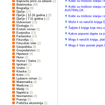
Koliki su troškovi slanja 
Bajkovite priče za odrasle
(2)
Beletristika
(49)
Koliki su troškovi slanja
Biografija
(9)
AUSTRALIJA
Dječje
(17)
Dječje ( 12-16 godina )
(3)
Koliki su troškovi slanja
Dječje ( 7-11 godina )
(2)
Može li se naručiti knjiga
Duhovnost
(13)
Ekologija
(6)
Šaljete li knjige koje nisu 
Erotski roman
(1)
Esejistika
(13)
Kakve popuste dajete za 
Fantastika
(13)
Mogu li naručiti knjigu, plat
Filozofija
(1)
Filozofski triler
(1)
Mogu li Vam poslati popis k
Geopolitika
(8)
Gospodarstvo
(1)
Hipoteze
(4)
Horor
(2)
Humor / Satira
(5)
Igrokazi
(1)
Izreke
(1)
Klasika
(1)
Krimi
(19)
Ljubavni roman
(1)
Matematika
(4)
Medicina
(1)
Mediji
(4)
Napetica
(2)
Novinarstvo
(3)
Poezija
(5)
Politička ekonomija
(1)