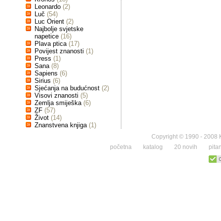
Leonardo
(2)
Luč
(54)
Luc Orient
(2)
Najbolje svjetske
napetice
(16)
Plava ptica
(17)
Povijest znanosti
(1)
Press
(1)
Sana
(8)
Sapiens
(6)
Sirius
(6)
Sjećanja na budućnost
(2)
Visovi znanosti
(5)
Zemlja smiješka
(6)
ZF
(57)
Život
(14)
Znanstvena knjiga
(1)
Copyright © 1990 - 2008 K
početna
katalog
20 novih
pita