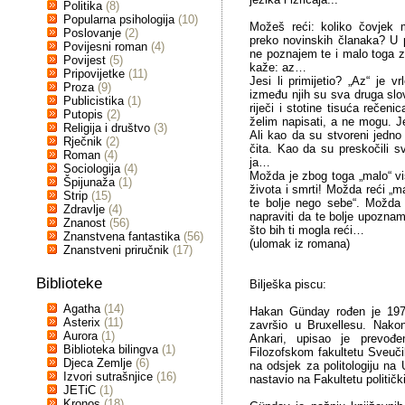
Politika
(8)
Popularna psihologija
(10)
Možeš reći: koliko čovjek m
Poslovanje
(2)
preko novinskih članaka? U 
Povijesni roman
(4)
ne poznajem te i malo toga
Povijest
(5)
kaže: az…
Pripovijetke
(11)
Jesi li primijetio? „Az“ je v
Proza
(9)
između njih su sva druga slo
Publicistika
(1)
riječi i stotine tisuća rečeni
Putopis
(2)
želim napisati, a ne mogu. Je
Religija i društvo
(3)
Ali kao da su stvoreni jedno
Rječnik
(2)
čita. Kao da su preskočili sv
Roman
(4)
ja…
Sociologija
(4)
Možda je zbog toga „malo“ v
Špijunaža
(1)
života i smrti! Možda reći „m
Strip
(15)
te bolje nego sebe“. Možda 
Zdravlje
(4)
napraviti da te bolje upozna
Znanost
(56)
što bih ti mogla reći…
Znanstvena fantastika
(56)
(ulomak iz romana)
Znanstveni priručnik
(17)
Biblioteke
Bilješka piscu:
Agatha
(14)
Hakan Günday rođen je 197
Asterix
(11)
završio u Bruxellesu. Nakon
Aurora
(1)
Ankari, upisao je prevođ
Biblioteka bilingva
(1)
Filozofskom fakultetu Sveuči
Djeca Zemlje
(6)
na odsjek za politologiju na 
Izvori sutrašnjice
(16)
nastavio na Fakultetu političk
JETiC
(1)
Kronos
(18)