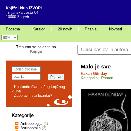
Knjižni klub IZVORI
Trnjanska cesta 64
10000 Zagreb
Početna
|
Katalog
|
20 novih
|
Pitanja
|
Novosti
|
Trenutno se nalazite na
Knjiga
Malo je sve
Hakan Günday
Kategorija: Roman
- Postanite član našeg knjižnog
kluba.
- Zaboravili ste lozinku?
Kategorije
Antropologija
(1)
Astronomija
(2)