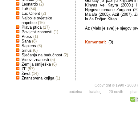
Günday je pažnju književni
Leonardo
(2)
Kinyas ve Kayra (2000.) i n
Luč
(54)
Njegove romane Zargana (200
Luc Orient
(2)
Malafa (2005), Azil (2007), Z
Najbolje svjetske
kuća Doğan Kitap
napetice
(16)
Plava ptica
(17)
Az (Malo je sve) je njegov pr
Povijest znanosti
(1)
Press
(1)
Sana
(8)
Komentari:
(0)
Sapiens
(6)
Sirius
(6)
Sjećanja na budućnost
(2)
Visovi znanosti
(5)
Zemlja smiješka
(6)
ZF
(57)
Život
(14)
Znanstvena knjiga
(1)
Copyright © 1990 - 2008 K
početna
katalog
20 novih
pita