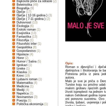
Bajkovite priče za odrasle
(2)
Beletristika
(49)
Biografija
(9)
Dječje
(17)
Dječje ( 12-16 godina )
(3)
Dječje ( 7-11 godina )
(2)
Duhovnost
(13)
Ekologija
(6)
Erotski roman
(1)
Esejistika
(13)
Fantastika
(13)
Filozofija
(1)
Filozofski triler
(1)
Geopolitika
(8)
Gospodarstvo
(1)
Hipoteze
(4)
Horor
(2)
Humor / Satira
(5)
Opis:
Igrokazi
(1)
Roman o djevojčici i dječak
Izreke
(1)
djetinjstva i školovanja te ba
Klasika
(1)
Potresna priča iz pera jed
Krimi
(19)
autora.
Ljubavni roman
(1)
Malo je sve je priča o Derdî
Matematika
(4)
Turske koju su prisilno udal
Medicina
(1)
malom grobaru njezinih godin
Mediji
(4)
životi ispreplesti na jednom 
Napetica
(2)
nakon četrdeset godina ispre
Novinarstvo
(3)
oni ponovno susretnu. Ovo j
Poezija
(5)
života, ljubavi, uvjerenja i 
Politička ekonomija
(1)
jezika i izričaja...