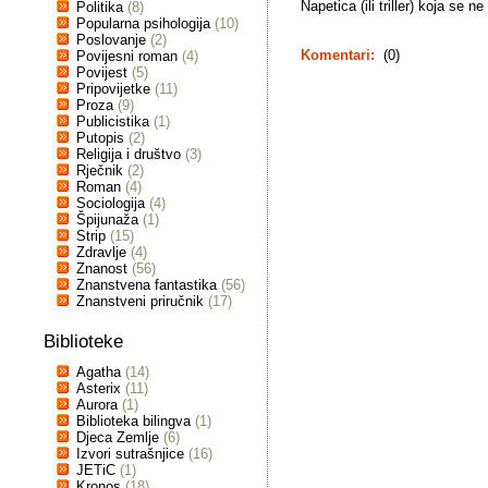
Napetica (ili triller) koja se n
Politika
(8)
Popularna psihologija
(10)
Poslovanje
(2)
Komentari:
(0)
Povijesni roman
(4)
Povijest
(5)
Pripovijetke
(11)
Proza
(9)
Publicistika
(1)
Putopis
(2)
Religija i društvo
(3)
Rječnik
(2)
Roman
(4)
Sociologija
(4)
Špijunaža
(1)
Strip
(15)
Zdravlje
(4)
Znanost
(56)
Znanstvena fantastika
(56)
Znanstveni priručnik
(17)
Biblioteke
Agatha
(14)
Asterix
(11)
Aurora
(1)
Biblioteka bilingva
(1)
Djeca Zemlje
(6)
Izvori sutrašnjice
(16)
JETiC
(1)
Kronos
(18)