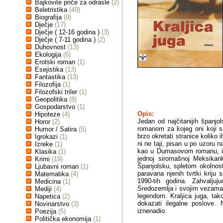
Bajkovite priče za odrasle
(2)
Beletristika
(49)
Biografija
(9)
Dječje
(17)
Dječje ( 12-16 godina )
(3)
Dječje ( 7-11 godina )
(2)
Duhovnost
(13)
Ekologija
(6)
Erotski roman
(1)
Esejistika
(13)
Fantastika
(13)
Filozofija
(1)
Filozofski triler
(1)
Geopolitika
(8)
Gospodarstvo
(1)
Opis:
Hipoteze
(4)
Jedan od najčitanijih španjo
Horor
(2)
romanom za kojeg oni koji su
Humor / Satira
(5)
brzo okretati stranice koliko 
Igrokazi
(1)
ni ne taji, pisan u po uzoru 
Izreke
(1)
kao u Dumasovom romanu, i Kra
Klasika
(1)
jednoj siromašnoj Meksikank
Krimi
(19)
Španjolsku, spletom okolnos
Ljubavni roman
(1)
paravana njenih tvrtki kriju 
Matematika
(4)
1990-tih godina. Zahvalju
Medicina
(1)
Sredozemlja i svojim vezama
Mediji
(4)
legendom. Kraljica juga, tako 
Napetica
(2)
dokazati ilegalne poslove. 
Novinarstvo
(3)
iznenadio.
Poezija
(5)
Politička ekonomija
(1)