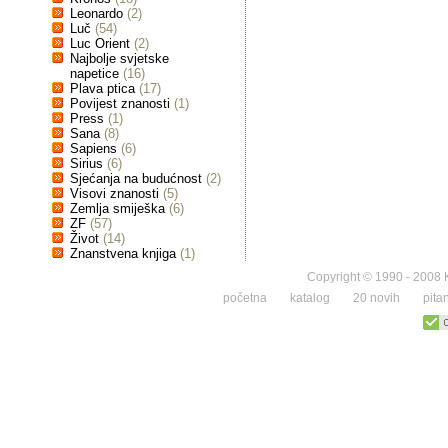
Leonardo
(2)
Luč
(54)
Luc Orient
(2)
Najbolje svjetske
napetice
(16)
Plava ptica
(17)
Povijest znanosti
(1)
Press
(1)
Sana
(8)
Sapiens
(6)
Sirius
(6)
Sjećanja na budućnost
(2)
Visovi znanosti
(5)
Zemlja smiješka
(6)
ZF
(57)
Život
(14)
Znanstvena knjiga
(1)
Copyright © 1990 - 2008 K
početna
katalog
20 novih
pita