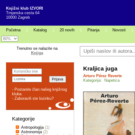
Knjižni klub IZVORI
Trnjanska cesta 64
10000 Zagreb
Početna
|
Katalog
|
20 novih
|
Pitanja
|
Novosti
|
Trenutno se nalazite na
Knjiga
Kraljica juga
Arturo Pérez Reverte
Kategorija: Napetica
- Postanite član našeg knjižnog
kluba.
- Zaboravili ste lozinku?
Kategorije
Antropologija
(1)
Astronomija
(2)