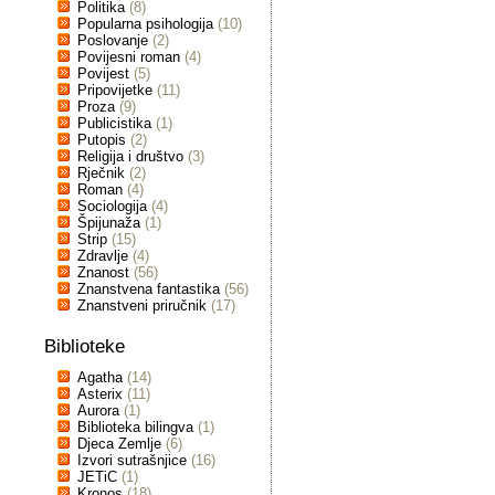
Politika
(8)
Popularna psihologija
(10)
Poslovanje
(2)
Povijesni roman
(4)
Povijest
(5)
Pripovijetke
(11)
Proza
(9)
Publicistika
(1)
Putopis
(2)
Religija i društvo
(3)
Rječnik
(2)
Roman
(4)
Sociologija
(4)
Špijunaža
(1)
Strip
(15)
Zdravlje
(4)
Znanost
(56)
Znanstvena fantastika
(56)
Znanstveni priručnik
(17)
Biblioteke
Agatha
(14)
Asterix
(11)
Aurora
(1)
Biblioteka bilingva
(1)
Djeca Zemlje
(6)
Izvori sutrašnjice
(16)
JETiC
(1)
Kronos
(18)