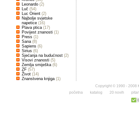
Leonardo
(2)
Luč
(54)
Luc Orient
(2)
Najbolje svjetske
napetice
(16)
Plava ptica
(17)
Povijest znanosti
(1)
Press
(1)
Sana
(8)
Sapiens
(6)
Sirius
(6)
Sjećanja na budućnost
(2)
Visovi znanosti
(5)
Zemlja smiješka
(6)
ZF
(57)
Život
(14)
Znanstvena knjiga
(1)
Copyright © 1990 - 2008 K
početna
katalog
20 novih
pita