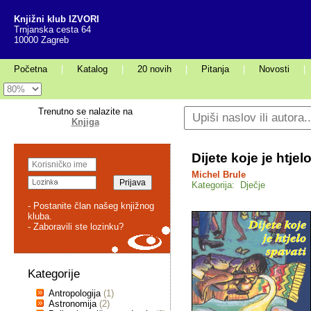
Knjižni klub IZVORI
Trnjanska cesta 64
10000 Zagreb
Početna
|
Katalog
|
20 novih
|
Pitanja
|
Novosti
|
Trenutno se nalazite na
Knjiga
Dijete koje je htjel
Michel Brule
Kategorija: Dječje
- Postanite član našeg knjižnog
kluba.
- Zaboravili ste lozinku?
Kategorije
Antropologija
(1)
Astronomija
(2)