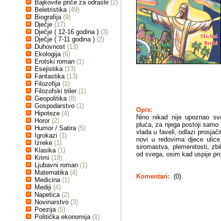
Bajkovite priče za odrasle
(2)
Beletristika
(49)
Biografija
(9)
Dječje
(17)
Dječje ( 12-16 godina )
(3)
Dječje ( 7-11 godina )
(2)
Duhovnost
(13)
Ekologija
(6)
Erotski roman
(1)
Esejistika
(13)
Fantastika
(13)
Filozofija
(1)
Filozofski triler
(1)
Geopolitika
(8)
Gospodarstvo
(1)
Opis:
Hipoteze
(4)
Nino nikad nije upoznao s
Horor
(2)
pluća, za njega postoji samo 
Humor / Satira
(5)
vlada u faveli, odlazi prosjač
Igrokazi
(1)
novi u redovima djece ulice
Izreke
(1)
siromastva, plemenitosti, zbi
Klasika
(1)
od svega, osim kad uspije pro
Krimi
(19)
Ljubavni roman
(1)
Matematika
(4)
Komentari:
(0)
Medicina
(1)
Mediji
(4)
Napetica
(2)
Novinarstvo
(3)
Poezija
(5)
Politička ekonomija
(1)