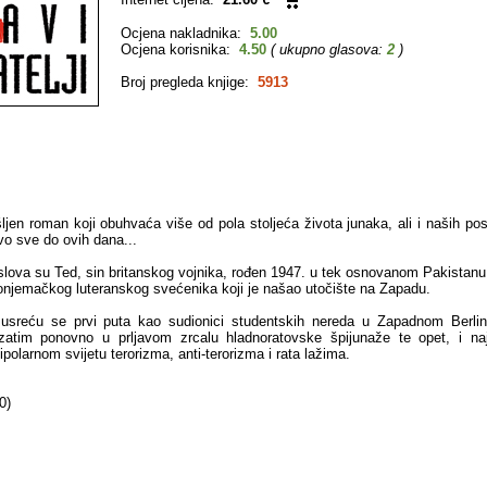
Ocjena nakladnika:
5.00
Ocjena korisnika:
4.50
( ukupno glasova:
2
)
Broj pregleda knjige:
5913
ljen roman koji obuhvaća više od pola stoljeća života junaka, ali i naših posl
vo sve do ovih dana...
naslova su Ted, sin britanskog vojnika, rođen 1947. u tek osnovanom Pakistanu
onjemačkog luteranskog svećenika koji je našao utočište na Zapadu.
usreću se prvi puta kao sudionici studentskih nereda u Zapadnom Berli
zatim ponovno u prljavom zrcalu hladnoratovske špijunaže te opet, i naj
olarnom svijetu terorizma, anti-terorizma i rata lažima.
0)