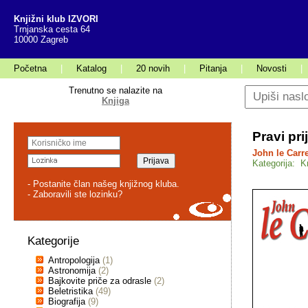
Knjižni klub IZVORI
Trnjanska cesta 64
10000 Zagreb
Početna
|
Katalog
|
20 novih
|
Pitanja
|
Novosti
|
Trenutno se nalazite na
Knjiga
Pravi prij
John le Carr
Kategorija: K
- Postanite član našeg knjižnog kluba.
- Zaboravili ste lozinku?
Kategorije
Antropologija
(1)
Astronomija
(2)
Bajkovite priče za odrasle
(2)
Beletristika
(49)
Biografija
(9)