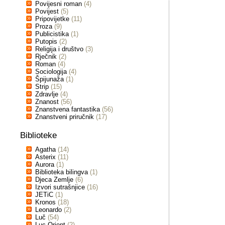
Povijesni roman
(4)
Povijest
(5)
Pripovijetke
(11)
Proza
(9)
Publicistika
(1)
Putopis
(2)
Religija i društvo
(3)
Rječnik
(2)
Roman
(4)
Sociologija
(4)
Špijunaža
(1)
Strip
(15)
Zdravlje
(4)
Znanost
(56)
Znanstvena fantastika
(56)
Znanstveni priručnik
(17)
Biblioteke
Agatha
(14)
Asterix
(11)
Aurora
(1)
Biblioteka bilingva
(1)
Djeca Zemlje
(6)
Izvori sutrašnjice
(16)
JETiC
(1)
Kronos
(18)
Leonardo
(2)
Luč
(54)
Luc Orient
(2)