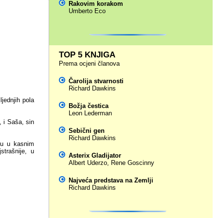
Rakovim korakom
Umberto Eco
TOP 5 KNJIGA
Prema ocjeni članova
Čarolija stvarnosti
Richard Dawkins
jednjih pola
Božja čestica
Leon Lederman
, i Saša, sin
Sebični gen
Richard Dawkins
nu u kasnim
strašnije, u
Asterix Gladijator
Albert Uderzo
,
Rene Goscinny
Najveća predstava na Zemlji
Richard Dawkins