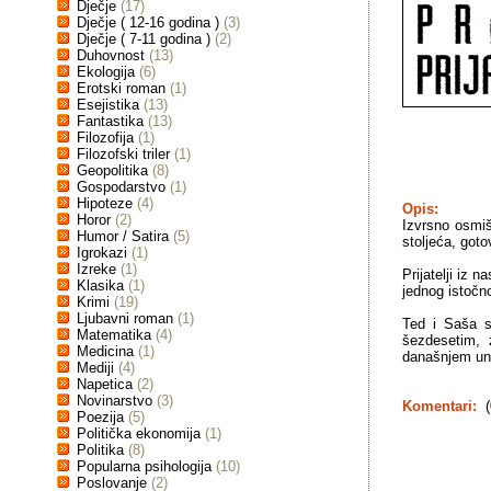
Dječje
(17)
Dječje ( 12-16 godina )
(3)
Dječje ( 7-11 godina )
(2)
Duhovnost
(13)
Ekologija
(6)
Erotski roman
(1)
Esejistika
(13)
Fantastika
(13)
Filozofija
(1)
Filozofski triler
(1)
Geopolitika
(8)
Gospodarstvo
(1)
Hipoteze
(4)
Opis:
Horor
(2)
Izvrsno osmiš
Humor / Satira
(5)
stoljeća, goto
Igrokazi
(1)
Izreke
(1)
Prijatelji iz 
Klasika
(1)
jednog istočn
Krimi
(19)
Ljubavni roman
(1)
Ted i Saša s
Matematika
(4)
šezdesetim, 
Medicina
(1)
današnjem unip
Mediji
(4)
Napetica
(2)
Novinarstvo
(3)
Komentari:
(
Poezija
(5)
Politička ekonomija
(1)
Politika
(8)
Popularna psihologija
(10)
Poslovanje
(2)