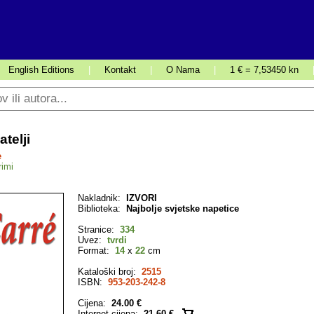
English Editions
|
Kontakt
|
O Nama
|
1 € = 7,53450 kn
atelji
e
rimi
Nakladnik:
IZVORI
Biblioteka:
Najbolje svjetske napetice
Stranice:
334
Uvez:
tvrdi
Format:
14
x
22
cm
Kataloški broj:
2515
ISBN:
953-203-242-8
Cijena:
24.00 €
Internet cijena:
21.60 €