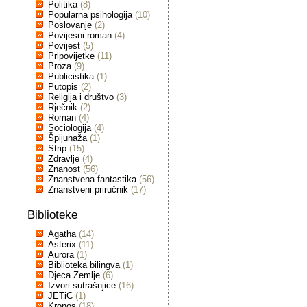
Politika
(8)
Popularna psihologija
(10)
Poslovanje
(2)
Povijesni roman
(4)
Povijest
(5)
Pripovijetke
(11)
Proza
(9)
Publicistika
(1)
Putopis
(2)
Religija i društvo
(3)
Rječnik
(2)
Roman
(4)
Sociologija
(4)
Špijunaža
(1)
Strip
(15)
Zdravlje
(4)
Znanost
(56)
Znanstvena fantastika
(56)
Znanstveni priručnik
(17)
Biblioteke
Agatha
(14)
Asterix
(11)
Aurora
(1)
Biblioteka bilingva
(1)
Djeca Zemlje
(6)
Izvori sutrašnjice
(16)
JETiC
(1)
Kronos
(18)