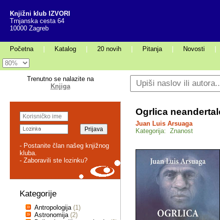
Knjižni klub IZVORI
Trnjanska cesta 64
10000 Zagreb
Početna
|
Katalog
|
20 novih
|
Pitanja
|
Novosti
|
Trenutno se nalazite na
Knjiga
Ogrlica neandertal
Juan Luis Arsuaga
Kategorija: Znanost
- Postanite član našeg knjižnog
kluba.
- Zaboravili ste lozinku?
Kategorije
Antropologija
(1)
Astronomija
(2)