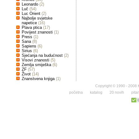
Leonardo
(2)
Luč
(54)
Luc Orient
(2)
Najbolje svjetske
napetice
(16)
Plava ptica
(17)
Povijest znanosti
(1)
Press
(1)
Sana
(8)
Sapiens
(6)
Sirius
(6)
Sjećanja na budućnost
(2)
Visovi znanosti
(5)
Zemlja smiješka
(6)
ZF
(57)
Život
(14)
Znanstvena knjiga
(1)
Copyright © 1990 - 2008 K
početna
katalog
20 novih
pita