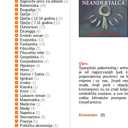
Bajkovite priče za odrasle
(2)
Beletristika
(49)
Biografija
(9)
Dječje
(17)
Dječje ( 12-16 godina )
(3)
Dječje ( 7-11 godina )
(2)
Duhovnost
(13)
Ekologija
(6)
Erotski roman
(1)
Esejistika
(13)
Fantastika
(13)
Filozofija
(1)
Filozofski triler
(1)
Geopolitika
(8)
Gospodarstvo
(1)
Opis:
Hipoteze
(4)
Španjolski paleontolog i antr
Horor
(2)
je od najpozvanijih ljudi 
Humor / Satira
(5)
prapovijesnoj pozornici na 
Igrokazi
(1)
vrijeme i uz nas, živjeli nean
Izreke
(1)
oruđa, imali jezik i obavl
Klasika
(1)
kromanjonci su se znali bolje
Krimi
(19)
simboličke sustave, a sve im
Ljubavni roman
(1)
velike klimatske promjene
Matematika
(4)
čovječanstva.
Medicina
(1)
Mediji
(4)
Napetica
(2)
Komentari:
(0)
Novinarstvo
(3)
Poezija
(5)
Politička ekonomija
(1)