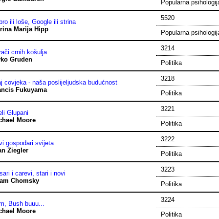
Popularna psihologij
5520
ro ili loše, Google ili strina
rina Marija Hipp
Popularna psihologij
3214
ači crnih košulja
vko Gruden
Politika
3218
j covjeka - naša poslijeljudska budućnost
ancis Fukuyama
Politika
3221
eli Glupani
chael Moore
Politika
3222
i gospodari svijeta
an Ziegler
Politika
3223
ari i carevi, stari i novi
am Chomsky
Politika
3224
m, Bush buuu...
chael Moore
Politika