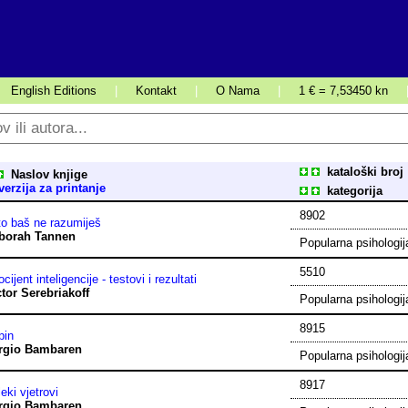
English Editions
|
Kontakt
|
O Nama
|
1 € = 7,53450 kn
kataloški broj
Naslov knjige
erzija za printanje
kategorija
8902
to baš ne razumiješ
borah Tannen
Popularna psihologij
5510
cijent inteligencije - testovi i rezultati
ctor Serebriakoff
Popularna psihologij
8915
pin
rgio Bambaren
Popularna psihologij
8917
eki vjetrovi
rgio Bambaren