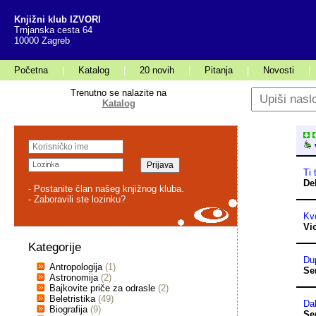
Knjižni klub IZVORI
Trnjanska cesta 64
10000 Zagreb
Početna
|
Katalog
|
20 novih
|
Pitanja
|
Novosti
|
Trenutno se nalazite na
Katalog
v
Ti 
De
- Postanite član našeg knjižnog kluba.
- Zaboravili ste lozinku?
Kvo
Vi
Kategorije
Du
Antropologija
(1)
Se
Astronomija
(2)
Bajkovite priče za odrasle
(2)
Beletristika
(49)
Dal
Biografija
(9)
Se