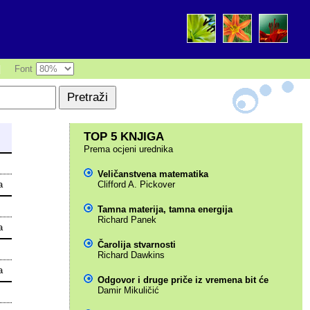
|
Font
TOP 5 KNJIGA
Prema ocjeni urednika
Veličanstvena matematika
a
Clifford A. Pickover
Tamna materija, tamna energija
Richard Panek
a
Čarolija stvarnosti
Richard Dawkins
a
Odgovor i druge priče iz vremena bit će
Damir Mikuličić