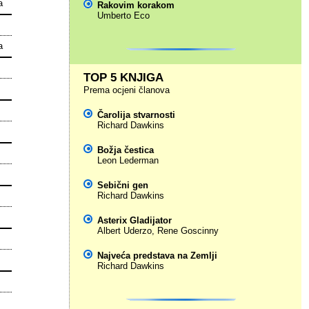
a
Rakovim korakom
Umberto Eco
a
TOP 5 KNJIGA
Prema ocjeni članova
Čarolija stvarnosti
Richard Dawkins
Božja čestica
Leon Lederman
Sebični gen
Richard Dawkins
Asterix Gladijator
Albert Uderzo
,
Rene Goscinny
Najveća predstava na Zemlji
Richard Dawkins