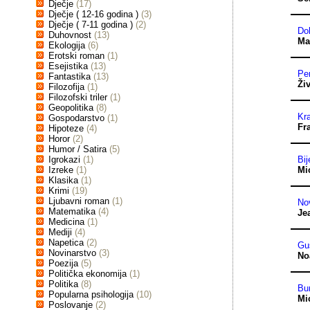
Dječje
(17)
Dječje ( 12-16 godina )
(3)
Dječje ( 7-11 godina )
(2)
Dob
Duhovnost
(13)
Ma
Ekologija
(6)
Erotski roman
(1)
Esejistika
(13)
Per
Fantastika
(13)
Ži
Filozofija
(1)
Filozofski triler
(1)
Geopolitika
(8)
Kra
Gospodarstvo
(1)
Fr
Hipoteze
(4)
Horor
(2)
Humor / Satira
(5)
Igrokazi
(1)
Bij
Izreke
(1)
Mi
Klasika
(1)
Krimi
(19)
Ljubavni roman
(1)
Nov
Matematika
(4)
Je
Medicina
(1)
Mediji
(4)
Napetica
(2)
Gus
Novinarstvo
(3)
No
Poezija
(5)
Politička ekonomija
(1)
Politika
(8)
Bu
Popularna psihologija
(10)
Mi
Poslovanje
(2)