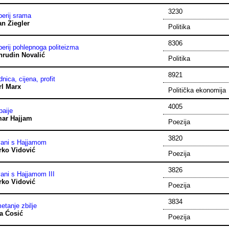
3230
erij srama
an Ziegler
Politika
8306
erij pohlepnoga politeizma
hrudin Novalić
Politika
8921
nica, cijena, profit
rl Marx
Politička ekonomija
4005
baije
ar Hajjam
Poezija
3820
vani s Hajjamom
rko Vidović
Poezija
3826
ani s Hajjamom III
rko Vidović
Poezija
3834
tanje zbilje
a Ćosić
Poezija