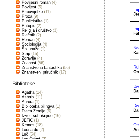
Povijesni roman
(4)
Povijest
(5)
Imp
Pripovijetke
(11)
Je
Proza
(9)
Publicistika
(1)
Putopis
(2)
Imp
Religija i društvo
(3)
Fa
Rječnik
(2)
Roman
(4)
Sociologija
(4)
Nad
Špijunaža
(1)
Ka
Strip
(15)
Zdravlje
(4)
Znanost
(56)
Ru
Znanstvena fantastika
(56)
Om
Znanstveni priručnik
(17)
Biblioteke
Di
Da
Agatha
(14)
Asterix
(11)
Aurora
(1)
Div
Biblioteka bilingva
(1)
Da
Djeca Zemlje
(6)
Izvori sutrašnjice
(16)
JETiC
(1)
Kronos
(18)
Ome
Leonardo
(2)
An
Luč
(54)
Luc Orient
(2)