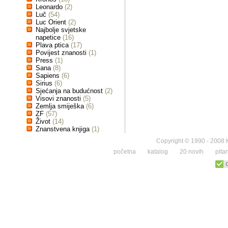
Leonardo
(2)
Luč
(54)
Luc Orient
(2)
Najbolje svjetske
napetice
(16)
Plava ptica
(17)
Povijest znanosti
(1)
Press
(1)
Sana
(8)
Sapiens
(6)
Sirius
(6)
Sjećanja na budućnost
(2)
Visovi znanosti
(5)
Zemlja smiješka
(6)
ZF
(57)
Život
(14)
Znanstvena knjiga
(1)
Copyright © 1990 - 2008 K
početna
katalog
20 novih
pita