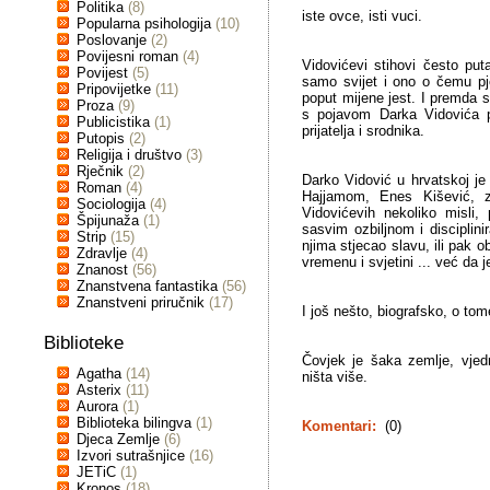
Politika
(8)
iste ovce, isti vuci.
Popularna psihologija
(10)
Poslovanje
(2)
Povijesni roman
(4)
Vidovićevi stihovi često pu
Povijest
(5)
samo svijet i ono o čemu pjes
Pripovijetke
(11)
poput mijene jest. I premda se
Proza
(9)
s pojavom Darka Vidovića po
Publicistika
(1)
prijatelja i srodnika.
Putopis
(2)
Religija i društvo
(3)
Rječnik
(2)
Darko Vidović u hrvatskoj je
Roman
(4)
Hajjamom, Enes Kišević, za
Sociologija
(4)
Vidovićevih nekoliko misli
Špijunaža
(1)
sasvim ozbiljnom i disciplin
Strip
(15)
njima stjecao slavu, ili pak
Zdravlje
(4)
vremenu i svjetini ... već da je
Znanost
(56)
Znanstvena fantastika
(56)
Znanstveni priručnik
(17)
I još nešto, biografsko, o tome
Biblioteke
Čovjek je šaka zemlje, vjed
Agatha
(14)
ništa više.
Asterix
(11)
Aurora
(1)
Biblioteka bilingva
(1)
Komentari:
(0)
Djeca Zemlje
(6)
Izvori sutrašnjice
(16)
JETiC
(1)
Kronos
(18)