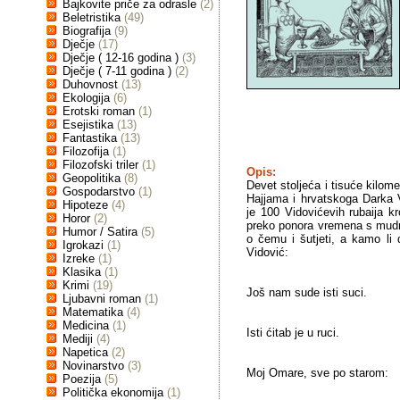
Bajkovite priče za odrasle
(2)
Beletristika
(49)
Biografija
(9)
Dječje
(17)
Dječje ( 12-16 godina )
(3)
Dječje ( 7-11 godina )
(2)
Duhovnost
(13)
Ekologija
(6)
Erotski roman
(1)
Esejistika
(13)
Fantastika
(13)
Filozofija
(1)
Filozofski triler
(1)
Opis:
Geopolitika
(8)
Devet stoljeća i tisuće kilom
Gospodarstvo
(1)
Hajjama i hrvatskoga Darka V
Hipoteze
(4)
je 100 Vidovićevih rubaija k
Horor
(2)
preko ponora vremena s mud
Humor / Satira
(5)
o čemu i šutjeti, a kamo li 
Igrokazi
(1)
Vidović:
Izreke
(1)
Klasika
(1)
Krimi
(19)
Još nam sude isti suci.
Ljubavni roman
(1)
Matematika
(4)
Medicina
(1)
Isti ćitab je u ruci.
Mediji
(4)
Napetica
(2)
Novinarstvo
(3)
Moj Omare, sve po starom:
Poezija
(5)
Politička ekonomija
(1)