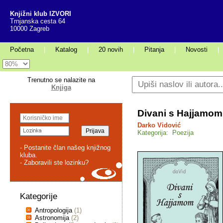
Knjižni klub IZVORI
Trnjanska cesta 64
10000 Zagreb
Početna
|
Katalog
|
20 novih
|
Pitanja
|
Novosti
|
Trenutno se nalazite na
Knjiga
Divani s Hajjamom
Darko Vidović
Kategorija: Poezija
- Postanite član našeg knjižnog
kluba.
- Zaboravili ste lozinku?
Kategorije
Antropologija
(1)
Astronomija
(2)