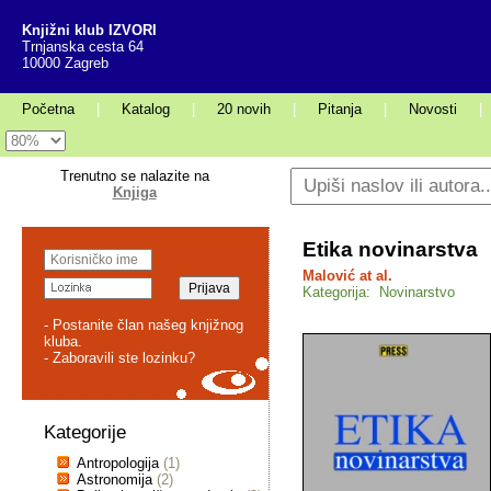
Knjižni klub IZVORI
Trnjanska cesta 64
10000 Zagreb
Početna
|
Katalog
|
20 novih
|
Pitanja
|
Novosti
|
Trenutno se nalazite na
Knjiga
Etika novinarstva
Malović at al.
Kategorija: Novinarstvo
- Postanite član našeg knjižnog
kluba.
- Zaboravili ste lozinku?
Kategorije
Antropologija
(1)
Astronomija
(2)