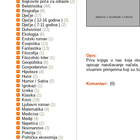
Bajkovite priče za odrasle
(2)
Beletristika
(49)
Biografija
(9)
Dječje
(17)
Dječje ( 12-16 godina )
(3)
Dječje ( 7-11 godina )
(2)
Duhovnost
(13)
Ekologija
(6)
Erotski roman
(1)
Esejistika
(13)
Fantastika
(13)
Filozofija
(1)
Opis:
Filozofski triler
(1)
Prva knjiga u nas koja otva
Geopolitika
(8)
opisuje narušavanje načela,
Gospodarstvo
(1)
stvarnim primjerima koji su šok
Hipoteze
(4)
Horor
(2)
Humor / Satira
(5)
Komentari:
(0)
Igrokazi
(1)
Izreke
(1)
Klasika
(1)
Krimi
(19)
Ljubavni roman
(1)
Matematika
(4)
Medicina
(1)
Mediji
(4)
Napetica
(2)
Novinarstvo
(3)
Poezija
(5)
Politička ekonomija
(1)