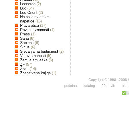
Leonardo
(2)
Luč
(54)
Luc Orient
(2)
Najbolje svjetske
napetice
(16)
Plava ptica
(17)
Povijest znanosti
(1)
Press
(1)
Sana
(8)
Sapiens
(6)
Sirius
(6)
Sjećanja na budućnost
(2)
Visovi znanosti
(5)
Zemlja smiješka
(6)
ZF
(57)
Život
(14)
Znanstvena knjiga
(1)
Copyright © 1990 - 2008 K
početna
katalog
20 novih
pita