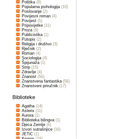
Politika
(8)
Popularna psihologija
(10)
Poslovanje
(2)
Povijesni roman
(4)
Povijest
(5)
Pripovijetke
(11)
Proza
(9)
Publicistika
(1)
Putopis
(2)
Religija i društvo
(3)
Rječnik
(2)
Roman
(4)
Sociologija
(4)
Špijunaža
(1)
Strip
(15)
Zdravlje
(4)
Znanost
(56)
Znanstvena fantastika
(56)
Znanstveni priručnik
(17)
Biblioteke
Agatha
(14)
Asterix
(11)
Aurora
(1)
Biblioteka bilingva
(1)
Djeca Zemlje
(6)
Izvori sutrašnjice
(16)
JETiC
(1)
Kronos
(18)