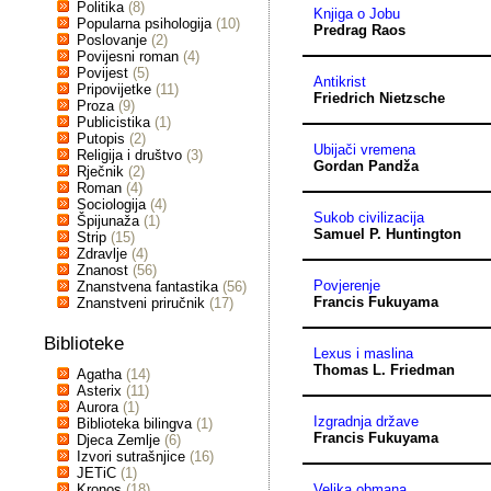
Politika
(8)
Knjiga o Jobu
Popularna psihologija
(10)
Predrag Raos
Poslovanje
(2)
Povijesni roman
(4)
Povijest
(5)
Antikrist
Pripovijetke
(11)
Friedrich Nietzsche
Proza
(9)
Publicistika
(1)
Putopis
(2)
Ubijači vremena
Religija i društvo
(3)
Gordan Pandža
Rječnik
(2)
Roman
(4)
Sociologija
(4)
Sukob civilizacija
Špijunaža
(1)
Samuel P. Huntington
Strip
(15)
Zdravlje
(4)
Znanost
(56)
Povjerenje
Znanstvena fantastika
(56)
Francis Fukuyama
Znanstveni priručnik
(17)
Biblioteke
Lexus i maslina
Thomas L. Friedman
Agatha
(14)
Asterix
(11)
Aurora
(1)
Izgradnja države
Biblioteka bilingva
(1)
Francis Fukuyama
Djeca Zemlje
(6)
Izvori sutrašnjice
(16)
JETiC
(1)
Kronos
(18)
Velika obmana