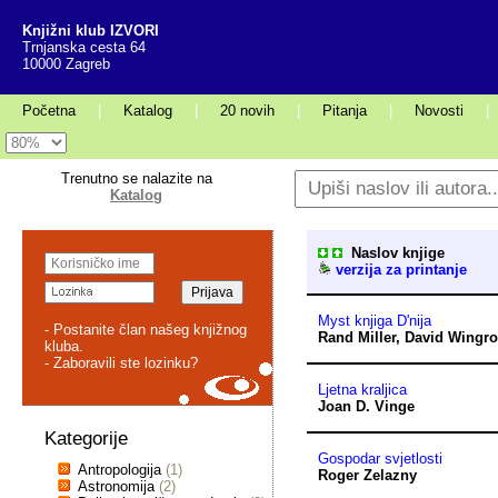
Knjižni klub IZVORI
Trnjanska cesta 64
10000 Zagreb
Početna
|
Katalog
|
20 novih
|
Pitanja
|
Novosti
|
Trenutno se nalazite na
Katalog
Naslov knjige
verzija za printanje
Myst knjiga D'nija
- Postanite član našeg knjižnog
Rand Miller
,
David Wingr
kluba.
- Zaboravili ste lozinku?
Ljetna kraljica
Joan D. Vinge
Kategorije
Gospodar svjetlosti
Antropologija
(1)
Roger Zelazny
Astronomija
(2)