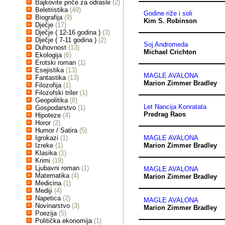
Bajkovite priče za odrasle
(2)
Beletristika
(49)
Godine riže i soli
Biografija
(9)
Kim S. Robinson
Dječje
(17)
Dječje ( 12-16 godina )
(3)
Dječje ( 7-11 godina )
(2)
Soj Andromeda
Duhovnost
(13)
Michael Crichton
Ekologija
(6)
Erotski roman
(1)
Esejistika
(13)
MAGLE AVALONA
Fantastika
(13)
Marion Zimmer Bradley
Filozofija
(1)
Filozofski triler
(1)
Geopolitika
(8)
Let Nancija Konratata
Gospodarstvo
(1)
Predrag Raos
Hipoteze
(4)
Horor
(2)
Humor / Satira
(5)
Igrokazi
(1)
MAGLE AVALONA
Izreke
(1)
Marion Zimmer Bradley
Klasika
(1)
Krimi
(19)
Ljubavni roman
(1)
MAGLE AVALONA
Matematika
(4)
Marion Zimmer Bradley
Medicina
(1)
Mediji
(4)
Napetica
(2)
MAGLE AVALONA
Novinarstvo
(3)
Marion Zimmer Bradley
Poezija
(5)
Politička ekonomija
(1)