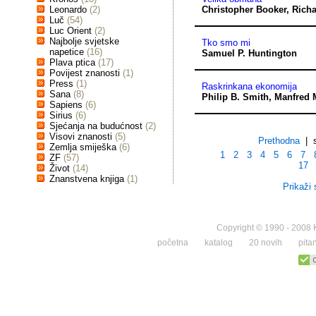
Leonardo
(2)
Christopher Booker
,
Richa
Luč
(54)
Luc Orient
(2)
Najbolje svjetske
Tko smo mi
napetice
(16)
Samuel P. Huntington
Plava ptica
(17)
Povijest znanosti
(1)
Press
(1)
Raskrinkana ekonomija
Sana
(8)
Philip B. Smith
,
Manfred 
Sapiens
(6)
Sirius
(6)
Sjećanja na budućnost
(2)
Visovi znanosti
(5)
Prethodna
| s
Zemlja smiješka
(6)
1
2
3
4
5
6
7
ZF
(57)
17
Život
(14)
Znanstvena knjiga
(1)
Prikaži 
Copyright © 1990 - 2008 K
početna
katalog
20 novih
pita