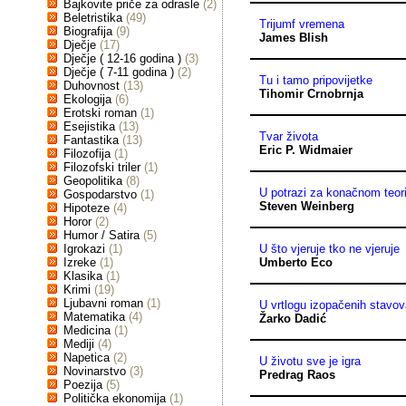
Bajkovite priče za odrasle
(2)
Beletristika
(49)
Trijumf vremena
Biografija
(9)
James Blish
Dječje
(17)
Dječje ( 12-16 godina )
(3)
Dječje ( 7-11 godina )
(2)
Tu i tamo pripovijetke
Duhovnost
(13)
Tihomir Crnobrnja
Ekologija
(6)
Erotski roman
(1)
Esejistika
(13)
Tvar života
Fantastika
(13)
Eric P. Widmaier
Filozofija
(1)
Filozofski triler
(1)
Geopolitika
(8)
U potrazi za konačnom teor
Gospodarstvo
(1)
Steven Weinberg
Hipoteze
(4)
Horor
(2)
Humor / Satira
(5)
Igrokazi
(1)
U što vjeruje tko ne vjeruje
Izreke
(1)
Umberto Eco
Klasika
(1)
Krimi
(19)
Ljubavni roman
(1)
U vrtlogu izopačenih stavo
Matematika
(4)
Žarko Dadić
Medicina
(1)
Mediji
(4)
Napetica
(2)
U životu sve je igra
Novinarstvo
(3)
Predrag Raos
Poezija
(5)
Politička ekonomija
(1)