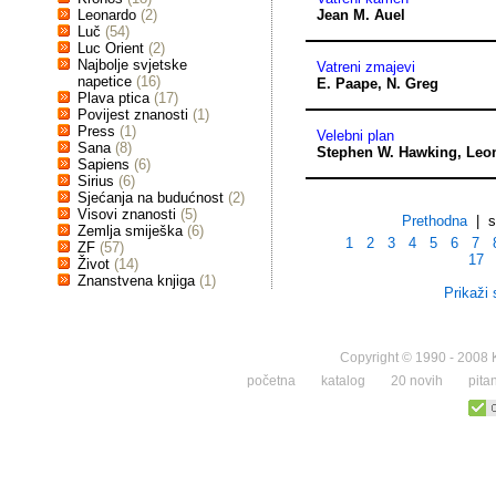
Leonardo
(2)
Jean M. Auel
Luč
(54)
Luc Orient
(2)
Najbolje svjetske
Vatreni zmajevi
napetice
(16)
E. Paape
,
N. Greg
Plava ptica
(17)
Povijest znanosti
(1)
Press
(1)
Velebni plan
Sana
(8)
Stephen W. Hawking
,
Leo
Sapiens
(6)
Sirius
(6)
Sjećanja na budućnost
(2)
Visovi znanosti
(5)
Prethodna
| st
Zemlja smiješka
(6)
1
2
3
4
5
6
7
ZF
(57)
17
Život
(14)
Znanstvena knjiga
(1)
Prikaži 
Copyright © 1990 - 2008 K
početna
katalog
20 novih
pita