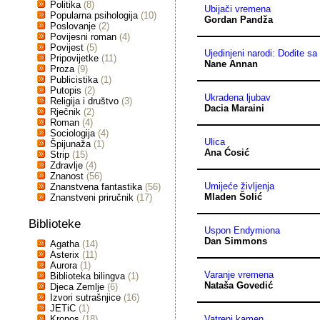
Politika
(8)
Ubijači vremena
Popularna psihologija
(10)
Gordan Pandža
Poslovanje
(2)
Povijesni roman
(4)
Povijest
(5)
Ujedinjeni narodi: Dođite 
Pripovijetke
(11)
Nane Annan
Proza
(9)
Publicistika
(1)
Putopis
(2)
Ukradena ljubav
Religija i društvo
(3)
Dacia Maraini
Rječnik
(2)
Roman
(4)
Sociologija
(4)
Ulica
Špijunaža
(1)
Ana Ćosić
Strip
(15)
Zdravlje
(4)
Znanost
(56)
Umijeće življenja
Znanstvena fantastika
(56)
Mladen Šolić
Znanstveni priručnik
(17)
Biblioteke
Uspon Endymiona
Dan Simmons
Agatha
(14)
Asterix
(11)
Aurora
(1)
Varanje vremena
Biblioteka bilingva
(1)
Nataša Govedić
Djeca Zemlje
(6)
Izvori sutrašnjice
(16)
JETiC
(1)
Kronos
(18)
Vatreni kamen