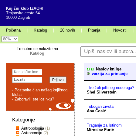
Knjižni klub IZVORI
Trnjanska cesta 64
10000 Zagreb
Početna
|
Katalog
|
20 novih
|
Pitanja
|
Novosti
|
Trenutno se nalazite na
Katalog
Naslov knjige
verzija za printanje
Tko želi jeftinog nosoroga?
- Postanite član našeg knjižnog
Shel Silverstein
kluba.
- Zaboravili ste lozinku?
Tobogan života
Ana Ćosić
Kategorije
Traganje za Istinom
Antropologija
(1)
Miroslav Furić
Astronomija
(2)