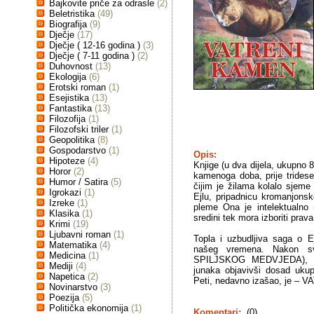
Bajkovite priče za odrasle
(2)
Beletristika
(49)
Biografija
(9)
Dječje
(17)
Dječje ( 12-16 godina )
(3)
Dječje ( 7-11 godina )
(2)
Duhovnost
(13)
Ekologija
(6)
Erotski roman
(1)
Esejistika
(13)
Fantastika
(13)
Filozofija
(1)
Filozofski triler
(1)
Geopolitika
(8)
Gospodarstvo
(1)
Opis:
Hipoteze
(4)
Knjige (u dva dijela, ukupno 
Horor
(2)
kamenoga doba, prije trides
Humor / Satira
(5)
čijim je žilama kolalo sjeme
Igrokazi
(1)
Ejlu, pripadnicu kromanjonske
Izreke
(1)
pleme Ona je intelektualno 
Klasika
(1)
sredini tek mora izboriti prava 
Krimi
(19)
Ljubavni roman
(1)
Topla i uzbudljiva saga o Ej
Matematika
(4)
našeg vremena. Nakon sv
Medicina
(1)
SPILJSKOG MEDVJEDA), auto
Mediji
(4)
junaka objavivši dosad uk
Napetica
(2)
Peti, nedavno izašao, je –
Novinarstvo
(3)
Poezija
(5)
Politička ekonomija
(1)
Komentari:
(0)