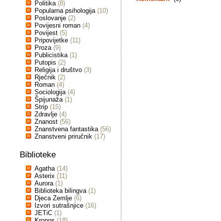
Politika
(8)
Popularna psihologija
(10)
Poslovanje
(2)
Povijesni roman
(4)
Povijest
(5)
Pripovijetke
(11)
Proza
(9)
Publicistika
(1)
Putopis
(2)
Religija i društvo
(3)
Rječnik
(2)
Roman
(4)
Sociologija
(4)
Špijunaža
(1)
Strip
(15)
Zdravlje
(4)
Znanost
(56)
Znanstvena fantastika
(56)
Znanstveni priručnik
(17)
Biblioteke
Agatha
(14)
Asterix
(11)
Aurora
(1)
Biblioteka bilingva
(1)
Djeca Zemlje
(6)
Izvori sutrašnjice
(16)
JETiC
(1)
Kronos
(18)