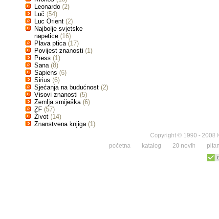
Leonardo
(2)
Luč
(54)
Luc Orient
(2)
Najbolje svjetske
napetice
(16)
Plava ptica
(17)
Povijest znanosti
(1)
Press
(1)
Sana
(8)
Sapiens
(6)
Sirius
(6)
Sjećanja na budućnost
(2)
Visovi znanosti
(5)
Zemlja smiješka
(6)
ZF
(57)
Život
(14)
Znanstvena knjiga
(1)
Copyright © 1990 - 2008 K
početna
katalog
20 novih
pita