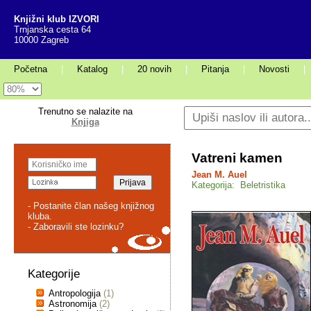
Knjižni klub IZVORI
Trnjanska cesta 64
10000 Zagreb
Početna
|
Katalog
|
20 novih
|
Pitanja
|
Novosti
|
Trenutno se nalazite na
Knjiga
Vatreni kamen
Jean M. Auel
Kategorija: Beletristika
- Postanite član našeg knjižnog
kluba.
- Zaboravili ste lozinku?
Kategorije
Antropologija
(1)
Astronomija
(2)