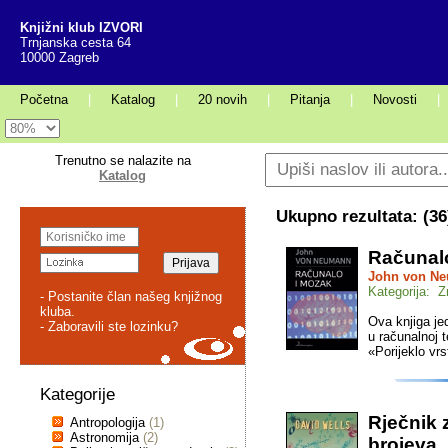
Knjižni klub IZVORI
Trnjanska cesta 64
10000 Zagreb
Početna
|
Katalog
|
20 novih
|
Pitanja
|
Novosti
|
Trenutno se nalazite na
Katalog
Ukupno rezultata: (
36
Računal
John von N
Kategorija: 
- Postanite član našeg knjižnog
kluba.
Ova knjiga je
- Zaboravili ste lozinku?
u računalnoj t
«Porijeklo vrst
Kategorije
Rječnik 
Antropologija
(1)
Astronomija
(2)
brojeva