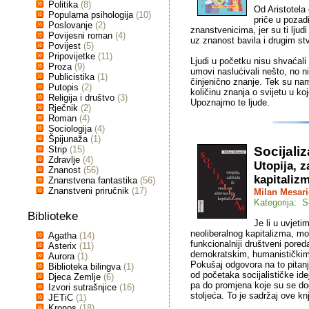
Politika
(8)
Od Aristotela
Popularna psihologija
(10)
priče u pozadi
Poslovanje
(2)
znanstvenicima, jer su ti ljudi
Povijesni roman
(4)
uz znanost bavila i drugim st
Povijest
(5)
Pripovijetke
(11)
Ljudi u početku nisu shvaćali 
Proza
(9)
umovi naslućivali nešto, no ni
Publicistika
(1)
činjenično znanje. Tek su nam
Putopis
(2)
količinu znanja o svijetu u k
Religija i društvo
(3)
Upoznajmo te ljude.
Rječnik
(2)
Roman
(4)
Sociologija
(4)
Špijunaža
(1)
Strip
(15)
Socijali
Zdravlje
(4)
Utopija, z
Znanost
(56)
kapitaliz
Znanstvena fantastika
(56)
Znanstveni priručnik
(17)
Milan Mesari
Kategorija: S
Biblioteke
Je li u uvjeti
neoliberalnog kapitalizma, mog
Agatha
(14)
funkcionalniji društveni pored
Asterix
(11)
demokratskim, humanističkim 
Aurora
(1)
Pokušaj odgovora na to pitanj
Biblioteka bilingva
(1)
od početaka socijalističke idej
Djeca Zemlje
(6)
pa do promjena koje su se dog
Izvori sutrašnjice
(16)
stoljeća. To je sadržaj ove knj
JETiC
(1)
Kronos
(18)