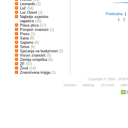
Leonardo
(2)
Luč
(54)
Luc Orient
(2)
Prethodna
| 
Najbolje svjetske
1
2
napetice
(16)
Plava ptica
(17)
Povijest znanosti
(1)
Press
(1)
Sana
(8)
Sapiens
(6)
Sirius
(6)
Sjećanja na budućnost
(2)
Visovi znanosti
(5)
Zemlja smiješka
(6)
ZF
(57)
Život
(14)
Znanstvena knjiga
(1)
Copyright © 1990 - 2008 K
početna
katalog
20 novih
pita