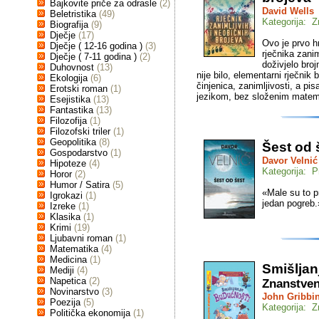
Bajkovite priče za odrasle
(2)
David Wells
Beletristika
(49)
Kategorija: 
Biografija
(9)
Dječje
(17)
Ovo je prvo h
Dječje ( 12-16 godina )
(3)
rječnika zanim
Dječje ( 7-11 godina )
(2)
doživjelo broj
Duhovnost
(13)
nije bilo, elementarni rječnik 
Ekologija
(6)
činjenica, zanimljivosti, a pi
Erotski roman
(1)
jezikom, bez složenim matema
Esejistika
(13)
Fantastika
(13)
Filozofija
(1)
Filozofski triler
(1)
Geopolitika
(8)
Šest od 
Gospodarstvo
(1)
Davor Velnić
Hipoteze
(4)
Kategorija: P
Horor
(2)
Humor / Satira
(5)
«Male su to p
Igrokazi
(1)
jedan pogreb.
Izreke
(1)
Klasika
(1)
Krimi
(19)
Ljubavni roman
(1)
Matematika
(4)
Medicina
(1)
Smišljan
Mediji
(4)
Napetica
(2)
Znanstveni
Novinarstvo
(3)
John Gribbi
Poezija
(5)
Kategorija: 
Politička ekonomija
(1)