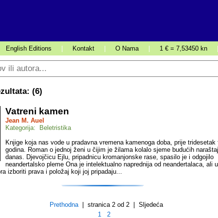
English Editions
|
Kontakt
|
O Nama
|
1 € = 7,53450 kn
ultata: (
6
)
Vatreni kamen
Jean M. Auel
Kategorija: Beletristika
Knjige koja nas vode u pradavna vremena kamenoga doba, prije tridesetak 
godina. Roman o jednoj ženi u čijim je žilama kolalo sjeme budućih narašta
danas. Djevojčicu Ejlu, pripadnicu kromanjonske rase, spasilo je i odgojilo
neandertalsko pleme Ona je intelektualno naprednija od neandertalaca, ali u
a izboriti prava i položaj koji joj pripadaju...
Prethodna
| stranica 2 od 2 | Sljedeća
1
2