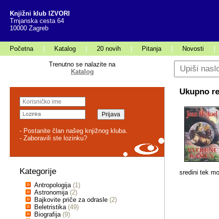
Knjižni klub IZVORI
Trnjanska cesta 64
10000 Zagreb
Početna
|
Katalog
|
20 novih
|
Pitanja
|
Novosti
|
Trenutno se nalazite na
Katalog
Ukupno rez
- Postanite član našeg knjižnog kluba.
- Zaboravili ste lozinku?
Kategorije
sredini tek mor
Antropologija
(1)
Astronomija
(2)
Bajkovite priče za odrasle
(2)
Beletristika
(49)
Biografija
(9)