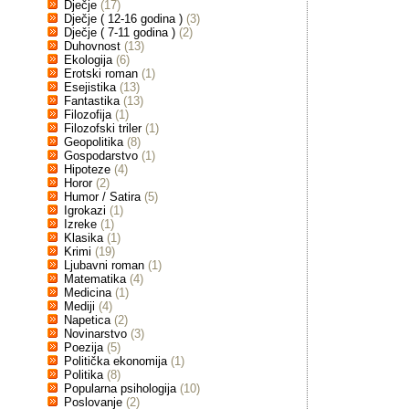
Dječje
(17)
Dječje ( 12-16 godina )
(3)
Dječje ( 7-11 godina )
(2)
Duhovnost
(13)
Ekologija
(6)
Erotski roman
(1)
Esejistika
(13)
Fantastika
(13)
Filozofija
(1)
Filozofski triler
(1)
Geopolitika
(8)
Gospodarstvo
(1)
Hipoteze
(4)
Horor
(2)
Humor / Satira
(5)
Igrokazi
(1)
Izreke
(1)
Klasika
(1)
Krimi
(19)
Ljubavni roman
(1)
Matematika
(4)
Medicina
(1)
Mediji
(4)
Napetica
(2)
Novinarstvo
(3)
Poezija
(5)
Politička ekonomija
(1)
Politika
(8)
Popularna psihologija
(10)
Poslovanje
(2)