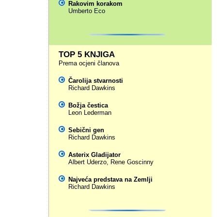
Rakovim korakom
Umberto Eco
TOP 5 KNJIGA
Prema ocjeni članova
Čarolija stvarnosti
Richard Dawkins
Božja čestica
Leon Lederman
Sebični gen
Richard Dawkins
Asterix Gladijator
Albert Uderzo
,
Rene Goscinny
Najveća predstava na Zemlji
Richard Dawkins