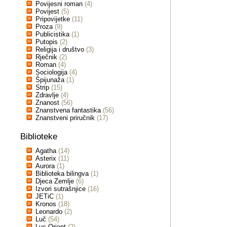
Povijesni roman
(4)
Povijest
(5)
Pripovijetke
(11)
Proza
(9)
Publicistika
(1)
Putopis
(2)
Religija i društvo
(3)
Rječnik
(2)
Roman
(4)
Sociologija
(4)
Špijunaža
(1)
Strip
(15)
Zdravlje
(4)
Znanost
(56)
Znanstvena fantastika
(56)
Znanstveni priručnik
(17)
Biblioteke
Agatha
(14)
Asterix
(11)
Aurora
(1)
Biblioteka bilingva
(1)
Djeca Zemlje
(6)
Izvori sutrašnjice
(16)
JETiC
(1)
Kronos
(18)
Leonardo
(2)
Luč
(54)
Luc Orient
(2)