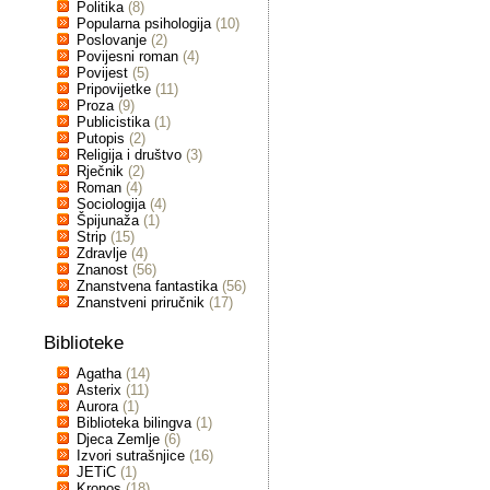
Politika
(8)
Popularna psihologija
(10)
Poslovanje
(2)
Povijesni roman
(4)
Povijest
(5)
Pripovijetke
(11)
Proza
(9)
Publicistika
(1)
Putopis
(2)
Religija i društvo
(3)
Rječnik
(2)
Roman
(4)
Sociologija
(4)
Špijunaža
(1)
Strip
(15)
Zdravlje
(4)
Znanost
(56)
Znanstvena fantastika
(56)
Znanstveni priručnik
(17)
Biblioteke
Agatha
(14)
Asterix
(11)
Aurora
(1)
Biblioteka bilingva
(1)
Djeca Zemlje
(6)
Izvori sutrašnjice
(16)
JETiC
(1)
Kronos
(18)