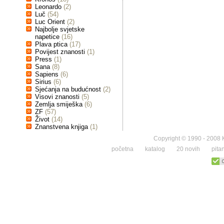
Leonardo
(2)
Luč
(54)
Luc Orient
(2)
Najbolje svjetske
napetice
(16)
Plava ptica
(17)
Povijest znanosti
(1)
Press
(1)
Sana
(8)
Sapiens
(6)
Sirius
(6)
Sjećanja na budućnost
(2)
Visovi znanosti
(5)
Zemlja smiješka
(6)
ZF
(57)
Život
(14)
Znanstvena knjiga
(1)
Copyright © 1990 - 2008 K
početna
katalog
20 novih
pita