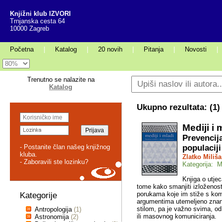
Knjižni klub IZVORI
Trnjanska cesta 64
10000 Zagreb
Početna
|
Katalog
|
20 novih
|
Pitanja
|
Novosti
|
Trenutno se nalazite na
Katalog
Ukupno rezultata: (
1
)
Mediji i 
Prevencij
- Postanite član našeg knjižnog
populaciji
kluba.
Zlatko Miliša
- Zaboravili ste lozinku?
Kategorija: M
Knjiga o utjec
tome kako smanjiti izloženo
porukama koje im stiže s kome
Kategorije
argumentima utemeljeno znans
stilom, pa je važno svima, od
Antropologija
(1)
ili masovnog komuniciranja.
Astronomija
(2)