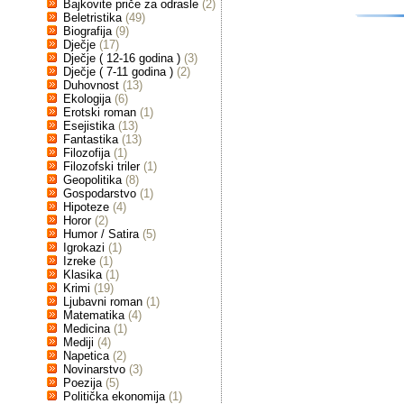
Bajkovite priče za odrasle
(2)
Beletristika
(49)
Biografija
(9)
Dječje
(17)
Dječje ( 12-16 godina )
(3)
Dječje ( 7-11 godina )
(2)
Duhovnost
(13)
Ekologija
(6)
Erotski roman
(1)
Esejistika
(13)
Fantastika
(13)
Filozofija
(1)
Filozofski triler
(1)
Geopolitika
(8)
Gospodarstvo
(1)
Hipoteze
(4)
Horor
(2)
Humor / Satira
(5)
Igrokazi
(1)
Izreke
(1)
Klasika
(1)
Krimi
(19)
Ljubavni roman
(1)
Matematika
(4)
Medicina
(1)
Mediji
(4)
Napetica
(2)
Novinarstvo
(3)
Poezija
(5)
Politička ekonomija
(1)