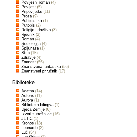
Povijesni roman
(4)
Povijest
(5)
Pripovijetke
(11)
Proza
(9)
Publicistika
(1)
Putopis
(2)
Religija i društvo
(3)
Rječnik
(2)
Roman
(4)
Sociologija
(4)
Špijunaža
(1)
Strip
(15)
Zdravlje
(4)
Znanost
(56)
Znanstvena fantastika
(56)
Znanstveni priručnik
(17)
Biblioteke
Agatha
(14)
Asterix
(11)
Aurora
(1)
Biblioteka bilingva
(1)
Djeca Zemlje
(6)
Izvori sutrašnjice
(16)
JETiC
(1)
Kronos
(18)
Leonardo
(2)
Luč
(54)
Luc Orient
(2)