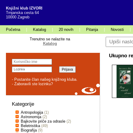
Knjižni klub IZVORI
Trnjanska cesta 64
10000 Zagreb
Početna
|
Katalog
|
20 novih
|
Pitanja
|
Novosti
|
Trenutno se nalazite na
Katalog
Ukupno rez
- Postanite član našeg knjižnog kluba.
- Zaboravili ste lozinku?
Kategorije
Antropologija
(1)
Astronomija
(2)
Bajkovite priče za odrasle
(2)
Beletristika
(49)
Biografija
(9)