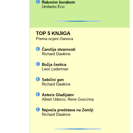
Rakovim korakom
Umberto Eco
TOP 5 KNJIGA
Prema ocjeni članova
Čarolija stvarnosti
Richard Dawkins
Božja čestica
Leon Lederman
Sebični gen
Richard Dawkins
Asterix Gladijator
Albert Uderzo
,
Rene Goscinny
Najveća predstava na Zemlji
Richard Dawkins