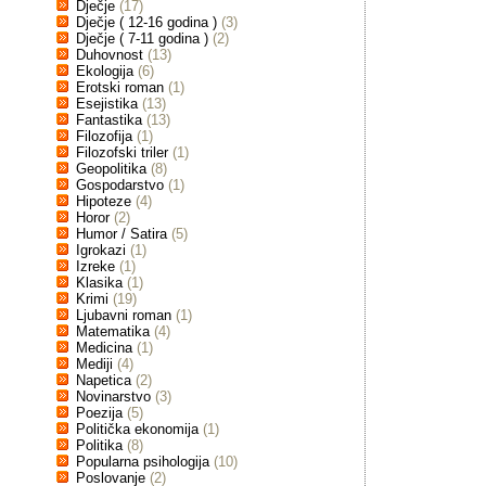
Dječje
(17)
Dječje ( 12-16 godina )
(3)
Dječje ( 7-11 godina )
(2)
Duhovnost
(13)
Ekologija
(6)
Erotski roman
(1)
Esejistika
(13)
Fantastika
(13)
Filozofija
(1)
Filozofski triler
(1)
Geopolitika
(8)
Gospodarstvo
(1)
Hipoteze
(4)
Horor
(2)
Humor / Satira
(5)
Igrokazi
(1)
Izreke
(1)
Klasika
(1)
Krimi
(19)
Ljubavni roman
(1)
Matematika
(4)
Medicina
(1)
Mediji
(4)
Napetica
(2)
Novinarstvo
(3)
Poezija
(5)
Politička ekonomija
(1)
Politika
(8)
Popularna psihologija
(10)
Poslovanje
(2)