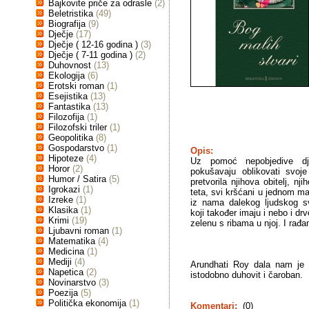
Bajkovite priče za odrasle
(2)
Beletristika
(49)
Biografija
(9)
Dječje
(17)
Dječje ( 12-16 godina )
(3)
Dječje ( 7-11 godina )
(2)
Duhovnost
(13)
Ekologija
(6)
Erotski roman
(1)
Esejistika
(13)
Fantastika
(13)
Filozofija
(1)
Filozofski triler
(1)
Geopolitika
(8)
Gospodarstvo
(1)
Opis:
Hipoteze
(4)
Uz pomoć nepobjedive dje
Horor
(2)
pokušavaju oblikovati svoje
Humor / Satira
(5)
pretvorila njihova obitelj, n
Igrokazi
(1)
teta, svi kršćani u jednom ma
Izreke
(1)
iz nama dalekog ljudskog sv
Klasika
(1)
koji također imaju i nebo i dr
Krimi
(19)
zelenu s ribama u njoj. I rađa
Ljubavni roman
(1)
Matematika
(4)
Medicina
(1)
Mediji
(4)
Arundhati Roy dala nam je 
Napetica
(2)
istodobno duhovit i čaroban.
Novinarstvo
(3)
Poezija
(5)
Politička ekonomija
(1)
Komentari:
(0)