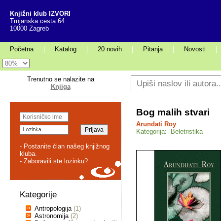
Knjižni klub IZVORI
Trnjanska cesta 64
10000 Zagreb
Početna
|
Katalog
|
20 novih
|
Pitanja
|
Novosti
|
Trenutno se nalazite na
Knjiga
Bog malih stvari
Arundati Roy
Kategorija: Beletristika
- Postanite član našeg knjižnog
kluba.
- Zaboravili ste lozinku?
Kategorije
Antropologija
(1)
Astronomija
(2)