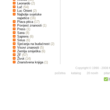
Leonardo
(2)
Luč
(54)
Luc Orient
(2)
Najbolje svjetske
napetice
(16)
Plava ptica
(17)
Povijest znanosti
(1)
Press
(1)
Sana
(8)
Sapiens
(6)
Sirius
(6)
Sjećanja na budućnost
(2)
Visovi znanosti
(5)
Zemlja smiješka
(6)
ZF
(57)
Život
(14)
Znanstvena knjiga
(1)
Copyright © 1990 - 2008 K
početna
katalog
20 novih
pita