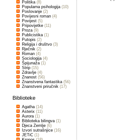
Politika
(8)
Popularna psihologija
(10)
Poslovanje
(2)
Povijesni roman
(4)
Povijest
(5)
Pripovijetke
(11)
Proza
(9)
Publicistika
(1)
Putopis
(2)
Religija i društvo
(3)
Rječnik
(2)
Roman
(4)
Sociologija
(4)
Špijunaža
(1)
Strip
(15)
Zdravlje
(4)
Znanost
(56)
Znanstvena fantastika
(56)
Znanstveni priručnik
(17)
Biblioteke
Agatha
(14)
Asterix
(11)
Aurora
(1)
Biblioteka bilingva
(1)
Djeca Zemlje
(6)
Izvori sutrašnjice
(16)
JETiC
(1)
Kronos
(18)