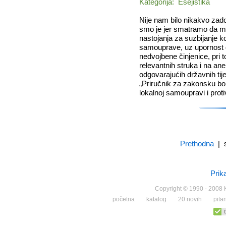
Kategorija: Esejistika
Nije nam bilo nikakvo zadov
smo je jer smatramo da mo
nastojanja za suzbijanje ko
samouprave, uz upornost 
nedvojbene činjenice, pri 
relevantnih struka i na an
odgovarajućih državnih tije
„Priručnik za zakonsku bor
lokalnoj samoupravi i proti
Prethodna
| s
Prik
Copyright © 1990 - 2008 K
početna
katalog
20 novih
pita