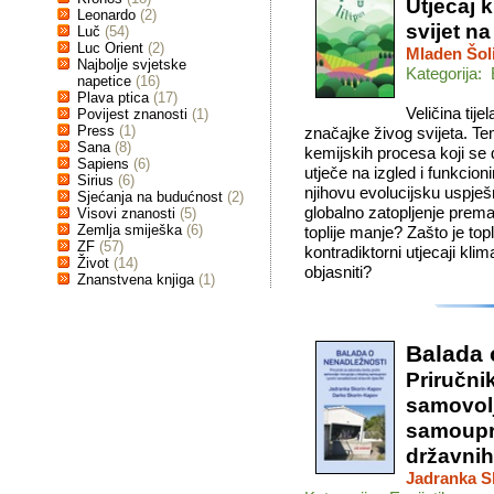
Utjecaj 
Leonardo
(2)
svijet na
Luč
(54)
Luc Orient
(2)
Mladen Šol
Najbolje svjetske
Kategorija: 
napetice
(16)
Plava ptica
(17)
Veličina tije
Povijest znanosti
(1)
Press
(1)
značajke živog svijeta. Te
Sana
(8)
kemijskih procesa koji se 
Sapiens
(6)
utječe na izgled i funkcio
Sirius
(6)
njihovu evolucijsku uspješno
Sjećanja na budućnost
(2)
globalno zatopljenje prema 
Visovi znanosti
(5)
Zemlja smiješka
(6)
toplije manje? Zašto je to
ZF
(57)
kontradiktorni utjecaji kli
Život
(14)
objasniti?
Znanstvena knjiga
(1)
Balada 
Priručni
samovolj
samoupra
državnih
Jadranka S