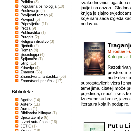
Politika
(8)
svakodnevnici toga doba i
Popularna psihologija
(10)
javljali na obzoru. Gledano
Poslovanje
(2)
knjiga je sjajno svjedoča
Povijesni roman
(4)
koje nam sada izgleda kao d
Povijest
(5)
nedavno.
Pripovijetke
(11)
Proza
(9)
Publicistika
(1)
Putopis
(2)
Religija i društvo
(3)
Traganj
Rječnik
(2)
Roman
(4)
Miroslav Fu
Sociologija
(4)
Kategorija: 
Špijunaža
(1)
Strip
(15)
Razotkrivan
Zdravlje
(4)
Znanost
(56)
prostorom po
Znanstvena fantastika
(56)
nude dva sus
Znanstveni priručnik
(17)
suprotstavljeni: vjera i z
temeljima, čitatelj može pr
Biblioteke
pojedinca, i suočiti se s 
Iznesene su brojne, javnos
Agatha
(14)
literatura koja ih podupire.
Asterix
(11)
Aurora
(1)
Biblioteka bilingva
(1)
Djeca Zemlje
(6)
Izvori sutrašnjice
(16)
Put u Li
JETiC
(1)
Kronos
(18)