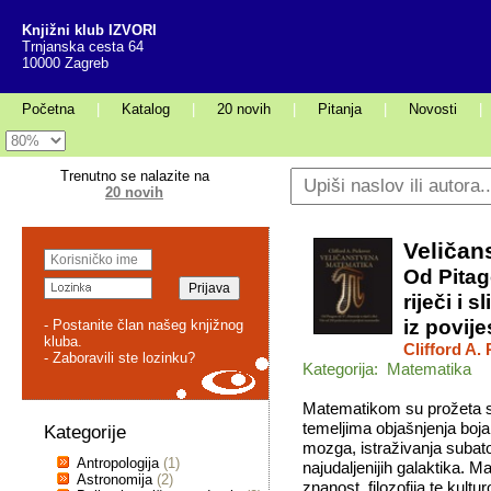
Knjižni klub IZVORI
Trnjanska cesta 64
10000 Zagreb
Početna
|
Katalog
|
20 novih
|
Pitanja
|
Novosti
|
Trenutno se nalazite na
20 novih
Veličan
Od Pitag
riječi i 
iz povij
- Postanite član našeg knjižnog
kluba.
Clifford A.
- Zaboravili ste lozinku?
Kategorija: Matematika
Matematikom su prožeta s
temeljima objašnjenja boj
Kategorije
mozga, istraživanja subat
Antropologija
(1)
najudaljenijih galaktika. 
Astronomija
(2)
znanost, filozofija te kult