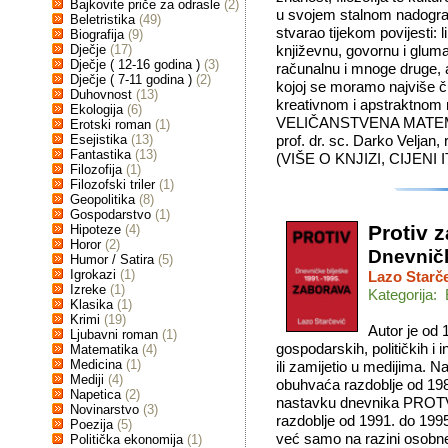
Bajkovite priče za odrasle
(2)
u svojem stalnom nadograđ
Beletristika
(49)
stvarao tijekom povijesti: 
Biografija
(9)
Dječje
(17)
književnu, govornu i gluma
Dječje ( 12-16 godina )
(3)
računalnu i mnoge druge, 
Dječje ( 7-11 godina )
(2)
kojoj se moramo najviše č
Duhovnost
(13)
kreativnom i apstraktnom 
Ekologija
(6)
VELIČANSTVENA MATEMATI
Erotski roman
(1)
Esejistika
(13)
prof. dr. sc. Darko Veljan,
Fantastika
(13)
(VIŠE O KNJIZI, CIJENI 
Filozofija
(1)
Filozofski triler
(1)
Geopolitika
(8)
Gospodarstvo
(1)
Protiv 
Hipoteze
(4)
Horor
(2)
Dnevničk
Humor / Satira
(5)
Igrokazi
(1)
Lazo Starč
Izreke
(1)
Kategorija: 
Klasika
(1)
Krimi
(19)
Autor je od 
Ljubavni roman
(1)
gospodarskih, političkih i i
Matematika
(4)
Medicina
(1)
ili zamijetio u medijima. N
Mediji
(4)
obuhvaća razdoblje od 19
Napetica
(2)
nastavku dnevnika PRO
Novinarstvo
(3)
razdoblje od 1991. do 1995.
Poezija
(5)
već samo na razini osobne 
Politička ekonomija
(1)