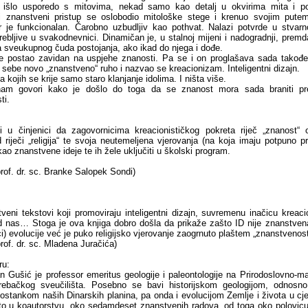
 išlo usporedo s mitovima, nekad samo kao detalj u okvirima mita i p
i znanstveni pristup se oslobodio mitološke stege i krenuo svojim putem
r je funkcionalan. Čarobno uzbudljiv kao pothvat. Nalazi potvrde u stvarn
trebljive u svakodnevnici. Dinamičan je, u stalnoj mijeni i nadogradnji, premd
a sveukupnog čuda postojanja, ako ikad do njega i dođe.
 je postao zavidan na uspjehe znanosti. Pa se i on proglašava sada takođ
 sebe novo „znanstveno“ ruho i nazvao se kreacionizam. Inteligentni dizajn.
za kojih se krije samo staro klanjanje idolima. I ništa više.
nam govori kako je došlo do toga da se znanost mora sada braniti p
ti.
 u činjenici da zagovornicima kreacionističkog pokreta riječ „znanost“ o
od riječi „religija“ te svoja neutemeljena vjerovanja (na koja imaju potpuno p
kao znanstvene ideje te ih žele uključiti u školski program.
prof. dr. sc. Branke Salopek Sondi)
eni tekstovi koji promoviraju inteligentni dizajn, suvremenu inačicu kreac
d nas… Stoga je ova knjiga dobro došla da prikaže zašto ID nije znanstvena
nici) evolucije već je puko religijsko vjerovanje zaogrnuto plaštem „znanstvenost
prof. dr. sc. Mladena Juračića)
ru:
 Gušić je professor emeritus geologije i paleontologije na Prirodoslovno-
grebačkog sveučilišta. Posebno se bavi historijskom geologijom, odnosn
postankom naših Dinarskih planina, pa onda i evolucijom Zemlje i života u cjel
to u koautorstvu, oko sedamdeset znanstvenih radova, od toga oko polovic