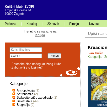
Knjižni klub IZVORI
Trnjanska cesta 64
10000 Zagreb
Početna
|
Katalog
|
20 novih
|
Pitanja
|
Novosti
|
Trenutno se nalazite na
Knjiga
Kreacion
Ivan Gušić
Kategorija: Z
- Postanite član našeg knjižnog kluba.
- Zaboravili ste lozinku?
Kategorije
Antropologija
(1)
Astronomija
(2)
Bajkovite priče za odrasle
(2)
Beletristika
(49)
Biografija
(9)