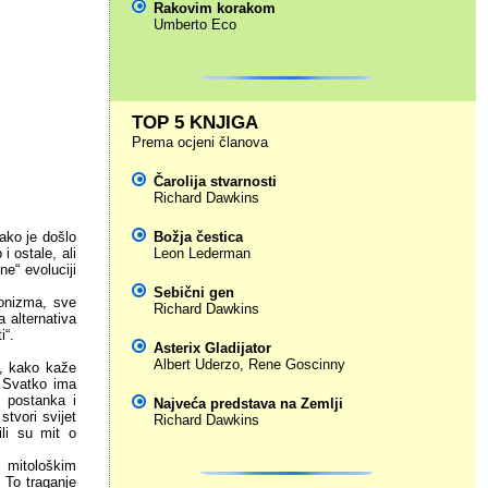
Rakovim korakom
Umberto Eco
TOP 5 KNJIGA
Prema ocjeni članova
Čarolija stvarnosti
Richard Dawkins
ako je došlo
Božja čestica
 ostale, ali
Leon Lederman
ne“ evoluciji
Sebični gen
ionizma, sve
Richard Dawkins
 alternativa
i“.
Asterix Gladijator
Albert Uderzo
,
Rene Goscinny
e, kako kaže
. Svatko ima
o postanka i
Najveća predstava na Zemlji
stvori svijet
Richard Dawkins
ili su mit o
 mitološkim
 To traganje