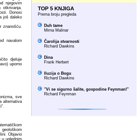
od njegovim
 otkrivanja.
TOP 5 KNJIGA
osti. Donosi
Prema broju pregleda
a još daleko
Duh tame
er znanošću.
Mirna Malinar
red navalom
Čarolija stvarnosti
Richard Dawkins
Dina
čito djeluje
Frank Herbert
ravo) uporno
Iluzija o Bogu
Richard Dawkins
"Vi se sigurno šalite, gospodine Feynman!"
Richard Feynman
ionizma, sve
 alternativa
i“.
matematičkom
o geološkom
ini. Objavio
u u uglednim