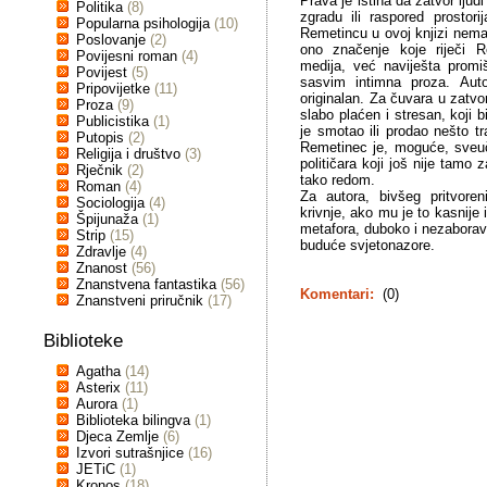
Prava je istina da zatvor lj
Politika
(8)
zgradu ili raspored prostor
Popularna psihologija
(10)
Remetincu u ovoj knjizi nema 
Poslovanje
(2)
ono značenje koje riječi R
Povijesni roman
(4)
medija, već naviješta promi
Povijest
(5)
sasvim intimna proza. Aut
Pripovijetke
(11)
originalan. Za čuvara u zatv
Proza
(9)
slabo plaćen i stresan, koji b
Publicistika
(1)
je smotao ili prodao nešto tr
Putopis
(2)
Remetinec je, moguće, sveučil
Religija i društvo
(3)
političara koji još nije tamo 
Rječnik
(2)
tako redom.
Roman
(4)
Za autora, bivšeg pritvore
Sociologija
(4)
krivnje, ako mu je to kasnije
Špijunaža
(1)
metafora, duboko i nezaboravn
Strip
(15)
buduće svjetonazore.
Zdravlje
(4)
Znanost
(56)
Znanstvena fantastika
(56)
Komentari:
(0)
Znanstveni priručnik
(17)
Biblioteke
Agatha
(14)
Asterix
(11)
Aurora
(1)
Biblioteka bilingva
(1)
Djeca Zemlje
(6)
Izvori sutrašnjice
(16)
JETiC
(1)
Kronos
(18)