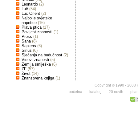
Leonardo
(2)
Luč
(54)
Luc Orient
(2)
Najbolje svjetske
napetice
(16)
Plava ptica
(17)
Povijest znanosti
(1)
Press
(1)
Sana
(8)
Sapiens
(6)
Sirius
(6)
Sjećanja na budućnost
(2)
Visovi znanosti
(5)
Zemlja smiješka
(6)
ZF
(57)
Život
(14)
Znanstvena knjiga
(1)
Copyright © 1990 - 2008 K
početna
katalog
20 novih
pita