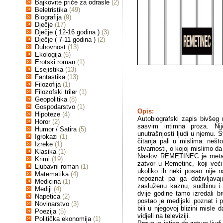
Bajkovite priče za odrasle
(2)
Beletristika
(49)
Biografija
(9)
Dječje
(17)
Dječje ( 12-16 godina )
(3)
Dječje ( 7-11 godina )
(2)
Duhovnost
(13)
Ekologija
(6)
Erotski roman
(1)
Esejistika
(13)
Fantastika
(13)
Filozofija
(1)
Filozofski triler
(1)
Geopolitika
(8)
Gospodarstvo
(1)
Opis:
Hipoteze
(4)
Autobiografski zapis bivšeg
Horor
(2)
sasvim intimna proza. Nij
Humor / Satira
(5)
unutrašnjosti ljudi u njemu. 
Igrokazi
(1)
čitanja pali u mislima: nešt
Izreke
(1)
stvarnosti, o kojoj mislimo d
Klasika
(1)
Naslov REMETINEC je metafo
Krimi
(19)
zatvor u Remetinc, koji veći
Ljubavni roman
(1)
ukoliko ih neki posao nije n
Matematika
(4)
nepoznat pa ga doživljava
Medicina
(1)
zasluženu kaznu, sudbinu i 
Mediji
(4)
dvije godine tamo izredali br
Napetica
(2)
postao je medijski poznat i 
Novinarstvo
(3)
bili u njegovoj blizini misle
Poezija
(5)
vidjeli na televiziji.
Politička ekonomija
(1)