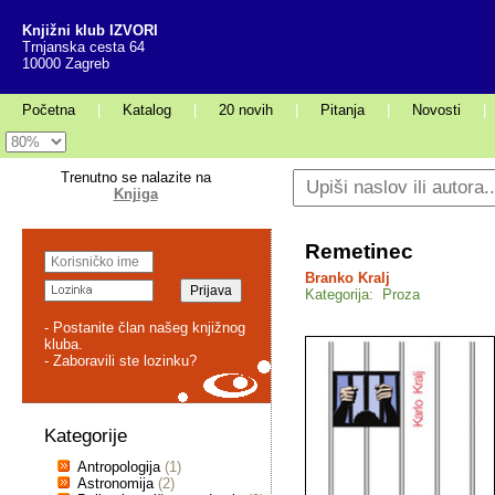
Knjižni klub IZVORI
Trnjanska cesta 64
10000 Zagreb
Početna
|
Katalog
|
20 novih
|
Pitanja
|
Novosti
|
Trenutno se nalazite na
Knjiga
Remetinec
Branko Kralj
Kategorija: Proza
- Postanite član našeg knjižnog
kluba.
- Zaboravili ste lozinku?
Kategorije
Antropologija
(1)
Astronomija
(2)