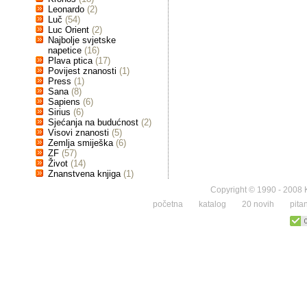
Leonardo
(2)
Luč
(54)
Luc Orient
(2)
Najbolje svjetske
napetice
(16)
Plava ptica
(17)
Povijest znanosti
(1)
Press
(1)
Sana
(8)
Sapiens
(6)
Sirius
(6)
Sjećanja na budućnost
(2)
Visovi znanosti
(5)
Zemlja smiješka
(6)
ZF
(57)
Život
(14)
Znanstvena knjiga
(1)
Copyright © 1990 - 2008 K
početna
katalog
20 novih
pita