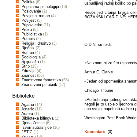
Politika
(8)
uzbudljivoj radnji koliko po p
Popularna psihologija
(10)
Poslovanje
(2)
Redoslijed čitanja knjiga 
Povijesni roman
(4)
BOŽANSKI CAR DINE; HERE
Povijest
(5)
Pripovijetke
(11)
Proza
(9)
Publicistika
(1)
Putopis
(2)
Religija i društvo
(3)
O DINI su rekli:
Rječnik
(2)
Roman
(4)
Sociologija
(4)
Špijunaža
(1)
«Ne znam ni za što usporedi
Strip
(15)
Zdravlje
(4)
Arthur C. Clarke
Znanost
(56)
Znanstvena fantastika
(56)
«Jedan od spomenika znanstv
Znanstveni priručnik
(17)
Chicago Tribune
Biblioteke
«Portretiranje jednog izmašta
negoli je to uspjelo ijednom 
Agatha
(14)
i po svojoj napetosti radnje i
Asterix
(11)
Aurora
(1)
Washington Post Book World
Biblioteka bilingva
(1)
Djeca Zemlje
(6)
Izvori sutrašnjice
(16)
Komentari:
(0)
JETiC
(1)
Kronos
(18)