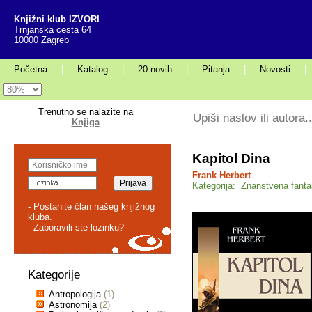
Knjižni klub IZVORI
Trnjanska cesta 64
10000 Zagreb
Početna
|
Katalog
|
20 novih
|
Pitanja
|
Novosti
|
Trenutno se nalazite na
Knjiga
Kapitol Dina
Frank Herbert
Kategorija: Znanstvena fanta
- Postanite član našeg knjižnog
kluba.
- Zaboravili ste lozinku?
Kategorije
Antropologija
(1)
Astronomija
(2)