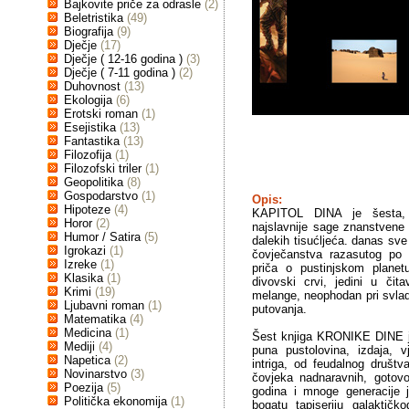
Bajkovite priče za odrasle
(2)
Beletristika
(49)
Biografija
(9)
Dječje
(17)
Dječje ( 12-16 godina )
(3)
Dječje ( 7-11 godina )
(2)
Duhovnost
(13)
Ekologija
(6)
Erotski roman
(1)
Esejistika
(13)
Fantastika
(13)
Filozofija
(1)
Filozofski triler
(1)
Geopolitika
(8)
Gospodarstvo
(1)
Opis:
Hipoteze
(4)
KAPITOL DINA je šesta, 
Horor
(2)
najslavnije sage znanstvene f
Humor / Satira
(5)
dalekih tisućljeća. danas sve
Igrokazi
(1)
čovječanstva razasutog po 
Izreke
(1)
priča o pustinjskom planetu
Klasika
(1)
divovski crvi, jedini u či
Krimi
(19)
melange, neophodan pri svla
Ljubavni roman
(1)
putovanja.
Matematika
(4)
Medicina
(1)
Šest knjiga KRONIKE DINE je
Mediji
(4)
puna pustolovina, izdaja, vj
Napetica
(2)
intriga, od feudalnog društ
Novinarstvo
(3)
čovjeka nadnaravnih, gotov
Poezija
(5)
godina i mnoge generacije 
Politička ekonomija
(1)
bogatu tapiseriju galaktičk