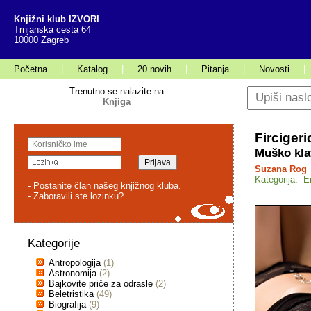
Knjižni klub IZVORI
Trnjanska cesta 64
10000 Zagreb
Početna
|
Katalog
|
20 novih
|
Pitanja
|
Novosti
|
Trenutno se nalazite na
Knjiga
Fircigeri
Muško klat
Suzana Rog
Kategorija: E
- Postanite član našeg knjižnog kluba.
- Zaboravili ste lozinku?
Kategorije
Antropologija
(1)
Astronomija
(2)
Bajkovite priče za odrasle
(2)
Beletristika
(49)
Biografija
(9)