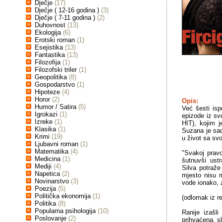
Dječje
(17)
Dječje ( 12-16 godina )
(3)
Dječje ( 7-11 godina )
(2)
Duhovnost
(13)
Ekologija
(6)
Erotski roman
(1)
Esejistika
(13)
Fantastika
(13)
Filozofija
(1)
Filozofski triler
(1)
Geopolitika
(8)
Gospodarstvo
(1)
Hipoteze
(4)
Horor
(2)
Opis:
Humor / Satira
(5)
Već šesti is
Igrokazi
(1)
epizode iz sv
Izreke
(1)
HIT), kojim j
Klasika
(1)
Suzana je sad
Krimi
(19)
u život sa sv
Ljubavni roman
(1)
Matematika
(4)
"Svakoj pravo
Medicina
(1)
šutnuvši ustr
Mediji
(4)
Silva potraže
Napetica
(2)
mjesto nisu m
Novinarstvo
(3)
vode ionako, z
Poezija
(5)
Politička ekonomija
(1)
(odlomak iz r
Politika
(8)
Popularna psihologija
(10)
Ranije izašl
Poslovanje
(2)
prihvaćena, sl