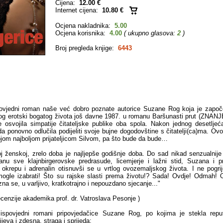
Cijena:
12.00 €
Internet cijena:
10.80 €
Ocjena nakladnika:
5.00
Ocjena korisnika:
4.00
( ukupno glasova:
2
)
Broj pregleda knjige:
6443
povjedni roman naše već dobro poznate autorice Suzane Rog koja je započe
og erotski bogatog života još davne 1987. u romanu Baršunasti prut (ZNANJE
e osvojila simpatije čitateljske publike oba spola. Nakon jednog desetljeć
a ponovno odlučila podijeliti svoje bujne dogodovštine s čitatelji(ca)ma. Ovo
ojom najboljom prijateljicom Silvom, pa što bude da bude…
j ženskoj, zrelo doba je najljepše godišnje doba. Do sad nikad senzualnije i
anu sve klajnbirgerovske predrasude, licemjerje i lažni stid, Suzana i prij
 okrepu i adrenalin otisnuvši se u vrtlog ovozemaljskog života. I ne pogrij
ogle izabrati! Što su rajske slasti prema životu!? Sada! Ovdje! Odmah! O
na se, u varljivo, kratkotrajno i nepouzdano sjecanje..."
ecenzije akademika prof. dr. Vatroslava Pesonje )
i ispovjedni romani pripovjedačice Suzane Rog, po kojima je stekla reput
ijeva i zdesna, straga i sprijeda: