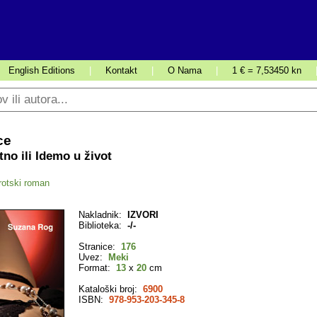
English Editions
|
Kontakt
|
O Nama
|
1 € = 7,53450 kn
ce
no ili Idemo u život
rotski roman
Nakladnik:
IZVORI
Biblioteka:
-/-
Stranice:
176
Uvez:
Meki
Format:
13
x
20
cm
Kataloški broj:
6900
ISBN:
978-953-203-345-8