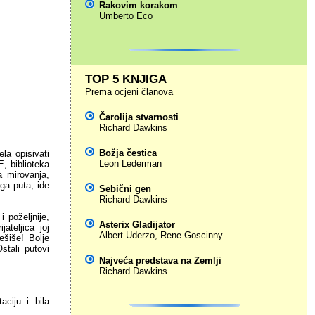
Rakovim korakom
Umberto Eco
TOP 5 KNJIGA
Prema ocjeni članova
Čarolija stvarnosti
Richard Dawkins
Božja čestica
la opisivati
Leon Lederman
, biblioteka
a mirovanja,
ga puta, ide
Sebični gen
Richard Dawkins
 poželjnije,
Asterix Gladijator
ateljica joj
Albert Uderzo
,
Rene Goscinny
ešiše! Bolje
stali putovi
Najveća predstava na Zemlji
Richard Dawkins
aciju i bila