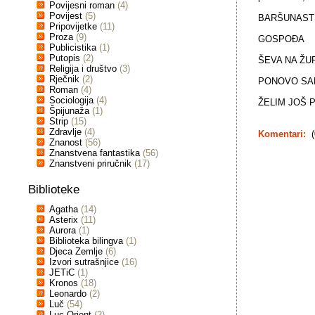
Povijesni roman
(4)
Povijest
(5)
BARŠUNAST
Pripovijetke
(11)
Proza
(9)
GOSPOĐA
Publicistika
(1)
Putopis
(2)
ŠEVA NA ŽU
Religija i društvo
(3)
Rječnik
(2)
PONOVO SA
Roman
(4)
Sociologija
(4)
ŽELIM JOŠ 
Špijunaža
(1)
Strip
(15)
Zdravlje
(4)
Komentari:
(
Znanost
(56)
Znanstvena fantastika
(56)
Znanstveni priručnik
(17)
Biblioteke
Agatha
(14)
Asterix
(11)
Aurora
(1)
Biblioteka bilingva
(1)
Djeca Zemlje
(6)
Izvori sutrašnjice
(16)
JETiC
(1)
Kronos
(18)
Leonardo
(2)
Luč
(54)
Luc Orient
(2)