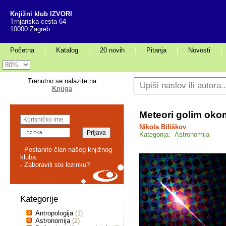
Knjižni klub IZVORI
Trnjanska cesta 64
10000 Zagreb
Početna
|
Katalog
|
20 novih
|
Pitanja
|
Novosti
|
Trenutno se nalazite na
Knjiga
Meteori golim oko
Nikola Biliškov
Kategorija: Astronomija
- Postanite član našeg knjižnog
kluba.
- Zaboravili ste lozinku?
Kategorije
Antropologija
(1)
Astronomija
(2)