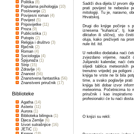
Politika
(8)
Sadrži dva dijela.U prvom dij
Popularna psihologija
(10)
prati povijest te nebeske p
Poslovanje
(2)
mitologiji. Tu je, naravno, o
Povijesni roman
(4)
Hrvatskoj.
Povijest
(5)
Pripovijetke
(11)
Drugi dio knjige počinje s 
Proza
(9)
iznesena "kuharica", tj. ka
Publicistika
(1)
diktafon ili slično), sto či
Putopis
(2)
oluja, kako preživjeti na pr
Religija i društvo
(3)
nule itd. itd.
Rječnik
(2)
Roman
(4)
U nekoliko dodataka naći ćet
Sociologija
(4)
zvjezdano vrijeme, naučit 
Špijunaža
(1)
Julijanski kalendar, naći će
Strip
(15)
slijedi tablica meteorskih 
Zdravlje
(4)
trenutno vrijede) pa poligon
Znanost
(56)
knjiga te vrste ne bi bila po
Znanstvena fantastika
(56)
time, a svako poglavlje prati
Znanstveni priručnik
(17)
knjiga biti dobar izvor info
meteorima. Početnicima to m
Biblioteke
priručnik i kao inspirativn
profesionalci će tu naći dost
Agatha
(14)
Asterix
(11)
Aurora
(1)
Biblioteka bilingva
(1)
O knjizi su rekli:
Djeca Zemlje
(6)
Izvori sutrašnjice
(16)
JETiC
(1)
Kronos
(18)