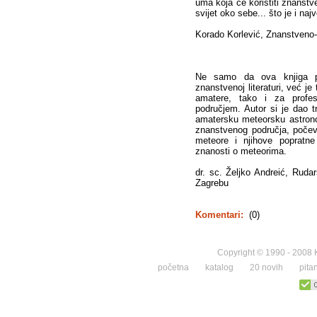
uma koja će koristiti znanst
svijet oko sebe... što je i na
Korado Korlević, Znanstveno-
Ne samo da ova knjiga po
znanstvenoj literaturi, već je
amatere, tako i za profe
područjem. Autor si je dao 
amatersku meteorsku astrono
znanstvenog područja, počev
meteore i njihove poprat
znanosti o meteorima.
dr. sc. Željko Andreić, Rudar
Zagrebu
Komentari:
(0)
Copyright © 1990 - 2008 K
početna
katalog
20 novih
pita