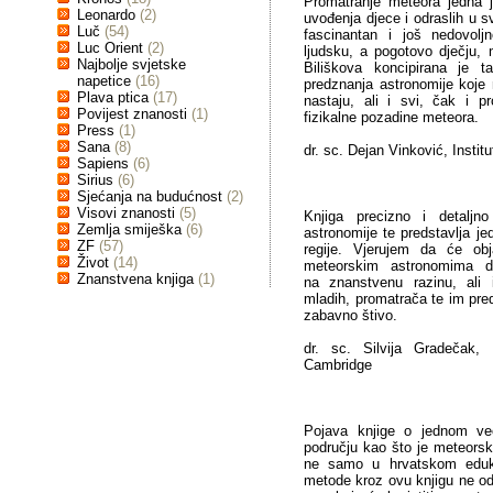
Promatranje meteora jedna j
Leonardo
(2)
uvođenja djece i odraslih u sv
Luč
(54)
fascinantan i još nedovoljn
Luc Orient
(2)
ljudsku, a pogotovo dječju, 
Najbolje svjetske
Biliškova koncipirana je t
napetice
(16)
predznanja astronomije koje
Plava ptica
(17)
nastaju, ali i svi, čak i pr
Povijest znanosti
(1)
fizikalne pozadine meteora.
Press
(1)
Sana
(8)
dr. sc. Dejan Vinković, Insti
Sapiens
(6)
Sirius
(6)
Sjećanja na budućnost
(2)
Visovi znanosti
(5)
Knjiga precizno i detaljn
Zemlja smiješka
(6)
astronomije te predstavlja je
ZF
(57)
regije. Vjerujem da će obj
Život
(14)
meteorskim astronomima d
Znanstvena knjiga
(1)
na znanstvenu razinu, ali 
mladih, promatrača te im pre
zabavno štivo.
dr. sc. Silvija Gradečak, 
Cambridge
Pojava knjige o jednom veo
području kao što je meteorska
ne samo u hrvatskom eduk
metode kroz ovu knjigu ne o