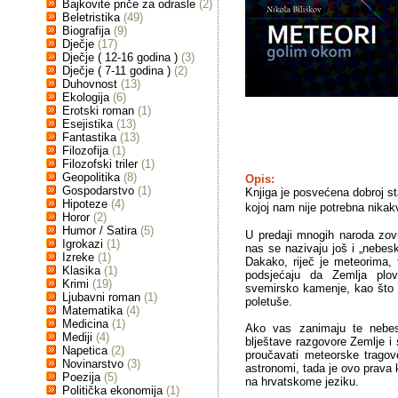
Bajkovite priče za odrasle
(2)
Beletristika
(49)
Biografija
(9)
Dječje
(17)
Dječje ( 12-16 godina )
(3)
Dječje ( 7-11 godina )
(2)
Duhovnost
(13)
Ekologija
(6)
Erotski roman
(1)
Esejistika
(13)
Fantastika
(13)
Filozofija
(1)
Filozofski triler
(1)
Geopolitika
(8)
Opis:
Gospodarstvo
(1)
Knjiga je posvećena dobroj st
Hipoteze
(4)
kojoj nam nije potrebna nikak
Horor
(2)
Humor / Satira
(5)
U predaji mnogih naroda zovu
Igrokazi
(1)
nas se nazivaju još i „nebeske
Izreke
(1)
Dakako, riječ je meteorima, 
Klasika
(1)
podsjećaju da Zemlja pl
Krimi
(19)
svemirsko kamenje, kao što 
Ljubavni roman
(1)
poletuše.
Matematika
(4)
Medicina
(1)
Ako vas zanimaju te nebes
Mediji
(4)
blještave razgovore Zemlje i 
Napetica
(2)
proučavati meteorske tragov
Novinarstvo
(3)
astronomi, tada je ovo prava 
Poezija
(5)
na hrvatskome jeziku.
Politička ekonomija
(1)