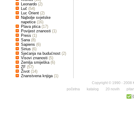
Leonardo
(2)
Luč
(54)
Luc Orient
(2)
Najbolje svjetske
napetice
(16)
Plava ptica
(17)
Povijest znanosti
(1)
Press
(1)
Sana
(8)
Sapiens
(6)
Sirius
(6)
Sjećanja na budućnost
(2)
Visovi znanosti
(5)
Zemlja smiješka
(6)
ZF
(57)
Život
(14)
Znanstvena knjiga
(1)
Copyright © 1990 - 2008 K
početna
katalog
20 novih
pita