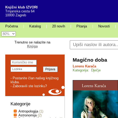
Knjižni klub IZVORI
Trnjanska cesta 64
10000 Zagreb
Početna
|
Katalog
|
20 novih
|
Pitanja
|
Novosti
|
Trenutno se nalazite na
Knjiga
Magično doba
Lorens Karača
Kategorija: Dječje
- Postanite član našeg knjižnog
kluba.
- Zaboravili ste lozinku?
Kategorije
Antropologija
(1)
Astronomija
(2)