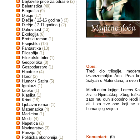
Bajkovite priče za odrasle
(2)
Beletristika
(49)
Biografija
(9)
Dječje
(17)
Dječje ( 12-16 godina )
(3)
Dječje ( 7-11 godina )
(2)
Duhovnost
(13)
Ekologija
(6)
Erotski roman
(1)
Esejistika
(13)
Fantastika
(13)
Filozofija
(1)
Filozofski triler
(1)
Geopolitika
(8)
Opis:
Gospodarstvo
(1)
Treći dio trilogije, mode
Hipoteze
(4)
izvanzemaljka Arin. Prva kn
Horor
(2)
Salyah s Malendana, a evo i 
Humor / Satira
(5)
Igrokazi
(1)
Mladi autor knjige, Lorens Kar
Izreke
(1)
živi u Njemačkoj. Zbog teške
Klasika
(1)
zato mu duh slobodno lebdi 
Krimi
(19)
ali i za sve one koji se z
Ljubavni roman
(1)
humanijeg svijeta.
Matematika
(4)
Medicina
(1)
Mediji
(4)
Napetica
(2)
Novinarstvo
(3)
Poezija
(5)
Komentari:
(0)
Politička ekonomija
(1)