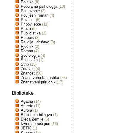
Politika
(8)
Popularna psihologija
(10)
Poslovanje
(2)
Povijesni roman
(4)
Povijest
(5)
Pripovijetke
(11)
Proza
(9)
Publicistika
(1)
Putopis
(2)
Religija i društvo
(3)
Rječnik
(2)
Roman
(4)
Sociologija
(4)
Špijunaža
(1)
Strip
(15)
Zdravlje
(4)
Znanost
(56)
Znanstvena fantastika
(56)
Znanstveni priručnik
(17)
Biblioteke
Agatha
(14)
Asterix
(11)
Aurora
(1)
Biblioteka bilingva
(1)
Djeca Zemlje
(6)
Izvori sutrašnjice
(16)
JETiC
(1)
Kronos
(18)