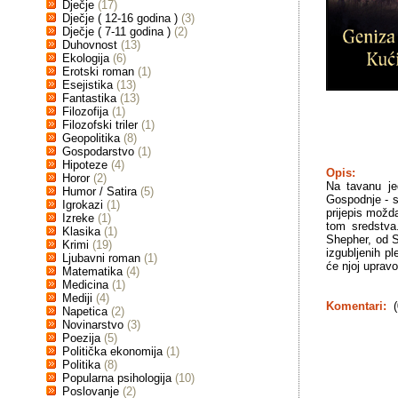
Dječje
(17)
Dječje ( 12-16 godina )
(3)
Dječje ( 7-11 godina )
(2)
Duhovnost
(13)
Ekologija
(6)
Erotski roman
(1)
Esejistika
(13)
Fantastika
(13)
Filozofija
(1)
Filozofski triler
(1)
Geopolitika
(8)
Gospodarstvo
(1)
Hipoteze
(4)
Opis:
Horor
(2)
Na tavanu je
Humor / Satira
(5)
Gospodnje - sl
Igrokazi
(1)
prijepis možd
Izreke
(1)
tom sredstva.
Klasika
(1)
Shepher, od S
Krimi
(19)
izgubljenih p
Ljubavni roman
(1)
će njoj upravo
Matematika
(4)
Medicina
(1)
Mediji
(4)
Komentari:
(
Napetica
(2)
Novinarstvo
(3)
Poezija
(5)
Politička ekonomija
(1)
Politika
(8)
Popularna psihologija
(10)
Poslovanje
(2)