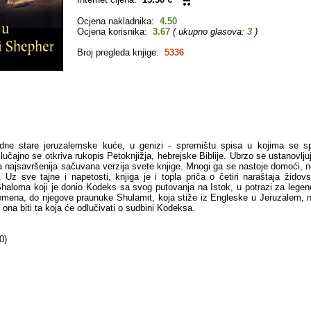
Ocjena nakladnika:
4.50
Ocjena korisnika:
3.67
( ukupno glasova:
3
)
Broj pregleda knjige:
5336
dne stare jeruzalemske kuće, u genizi - spremištu spisa u kojima se s
učajno se otkriva rukopis Petoknjižja, hebrejske Biblije. Ubrzo se ustanovlju
a najsavršenija sačuvana verzija svete knjige. Mnogi ga se nastoje domoći, ne 
 Uz sve tajne i napetosti, knjiga je i topla priča o četiri naraštaja židov
haloma koji je donio Kodeks sa svog putovanja na Istok, u potrazi za legen
lemena, do njegove praunuke Shulamit, koja stiže iz Engleske u Jeruzalem, n
 ona biti ta koja će odlučivati o sudbini Kodeksa.
0)