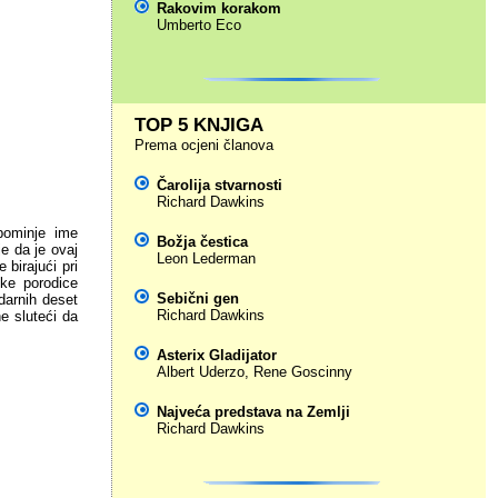
Rakovim korakom
Umberto Eco
TOP 5 KNJIGA
Prema ocjeni članova
Čarolija stvarnosti
Richard Dawkins
pominje ime
Božja čestica
je da je ovaj
Leon Lederman
birajući pri
ske porodice
Sebični gen
darnih deset
Richard Dawkins
e sluteći da
Asterix Gladijator
Albert Uderzo
,
Rene Goscinny
Najveća predstava na Zemlji
Richard Dawkins