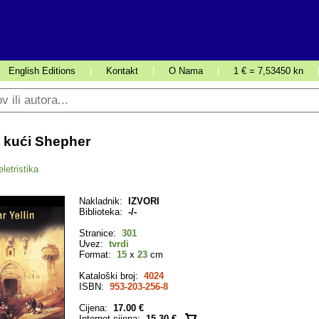
English Editions
|
Kontakt
|
O Nama
|
1 € = 7,53450 kn
 kući Shepher
letristika
Nakladnik:
IZVORI
Biblioteka:
-/-
Stranice:
301
Uvez:
tvrdi
Format:
15
x
23
cm
Kataloški broj:
4024
ISBN:
953-203-256-8
Cijena:
17.00 €
Internet cijena:
15.30 €