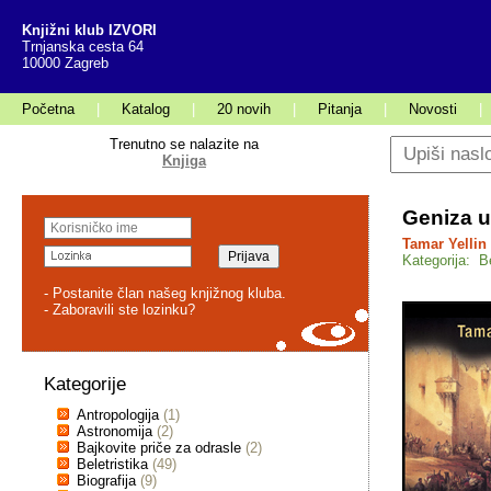
Knjižni klub IZVORI
Trnjanska cesta 64
10000 Zagreb
Početna
|
Katalog
|
20 novih
|
Pitanja
|
Novosti
|
Trenutno se nalazite na
Knjiga
Geniza u
Tamar Yellin
Kategorija: Be
- Postanite član našeg knjižnog kluba.
- Zaboravili ste lozinku?
Kategorije
Antropologija
(1)
Astronomija
(2)
Bajkovite priče za odrasle
(2)
Beletristika
(49)
Biografija
(9)