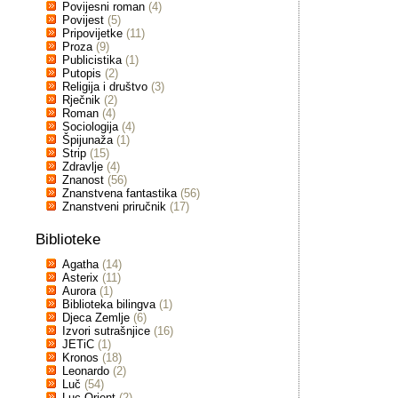
Povijesni roman
(4)
Povijest
(5)
Pripovijetke
(11)
Proza
(9)
Publicistika
(1)
Putopis
(2)
Religija i društvo
(3)
Rječnik
(2)
Roman
(4)
Sociologija
(4)
Špijunaža
(1)
Strip
(15)
Zdravlje
(4)
Znanost
(56)
Znanstvena fantastika
(56)
Znanstveni priručnik
(17)
Biblioteke
Agatha
(14)
Asterix
(11)
Aurora
(1)
Biblioteka bilingva
(1)
Djeca Zemlje
(6)
Izvori sutrašnjice
(16)
JETiC
(1)
Kronos
(18)
Leonardo
(2)
Luč
(54)
Luc Orient
(2)