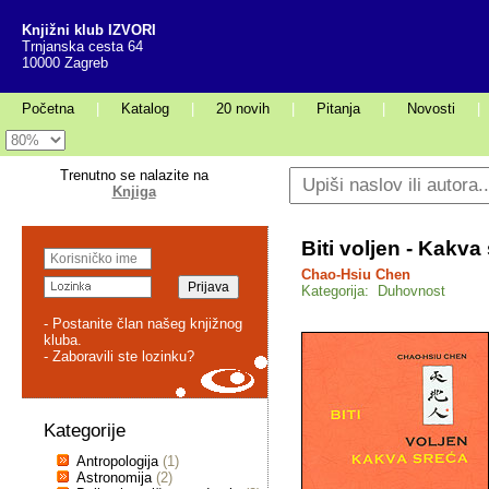
Knjižni klub IZVORI
Trnjanska cesta 64
10000 Zagreb
Početna
|
Katalog
|
20 novih
|
Pitanja
|
Novosti
|
Trenutno se nalazite na
Knjiga
Biti voljen - Kakva
Chao-Hsiu Chen
Kategorija: Duhovnost
- Postanite član našeg knjižnog
kluba.
- Zaboravili ste lozinku?
Kategorije
Antropologija
(1)
Astronomija
(2)