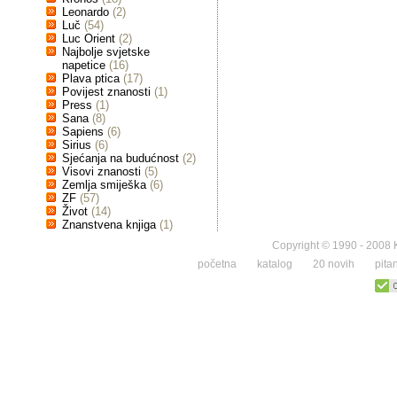
Leonardo
(2)
Luč
(54)
Luc Orient
(2)
Najbolje svjetske
napetice
(16)
Plava ptica
(17)
Povijest znanosti
(1)
Press
(1)
Sana
(8)
Sapiens
(6)
Sirius
(6)
Sjećanja na budućnost
(2)
Visovi znanosti
(5)
Zemlja smiješka
(6)
ZF
(57)
Život
(14)
Znanstvena knjiga
(1)
Copyright © 1990 - 2008 K
početna
katalog
20 novih
pita