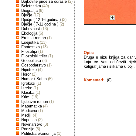
Bajkovite priče za odrasle
(2)
Beletristika
(49)
Biografija
(9)
Dječje
(17)
Dječje ( 12-16 godina )
(3)
Dječje ( 7-11 godina )
(2)
Duhovnost
(13)
Ekologija
(6)
Erotski roman
(1)
Esejistika
(13)
Fantastika
(13)
Filozofija
(1)
Opis:
Filozofski triler
(1)
Druga u nizu knjiga za dar vol
Geopolitika
(8)
koja će Vas oduševiti rije
Gospodarstvo
(1)
kaligrafijama i slikama u boji.
Hipoteze
(4)
Horor
(2)
Humor / Satira
(5)
Komentari:
(0)
Igrokazi
(1)
Izreke
(1)
Klasika
(1)
Krimi
(19)
Ljubavni roman
(1)
Matematika
(4)
Medicina
(1)
Mediji
(4)
Napetica
(2)
Novinarstvo
(3)
Poezija
(5)
Politička ekonomija
(1)