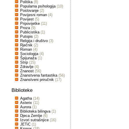
Politika
(8)
Popularna psihologija
(10)
Poslovanje
(2)
Povijesni roman
(4)
Povijest
(5)
Pripovijetke
(11)
Proza
(9)
Publicistika
(1)
Putopis
(2)
Religija i društvo
(3)
Rječnik
(2)
Roman
(4)
Sociologija
(4)
Špijunaža
(1)
Strip
(15)
Zdravlje
(4)
Znanost
(56)
Znanstvena fantastika
(56)
Znanstveni priručnik
(17)
Biblioteke
Agatha
(14)
Asterix
(11)
Aurora
(1)
Biblioteka bilingva
(1)
Djeca Zemlje
(6)
Izvori sutrašnjice
(16)
JETiC
(1)
Kronos
(18)