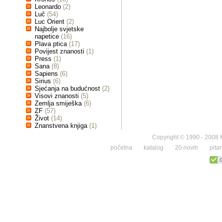
Leonardo
(2)
Luč
(54)
Luc Orient
(2)
Najbolje svjetske
napetice
(16)
Plava ptica
(17)
Povijest znanosti
(1)
Press
(1)
Sana
(8)
Sapiens
(6)
Sirius
(6)
Sjećanja na budućnost
(2)
Visovi znanosti
(5)
Zemlja smiješka
(6)
ZF
(57)
Život
(14)
Znanstvena knjiga
(1)
Copyright © 1990 - 2008 K
početna
katalog
20 novih
pita