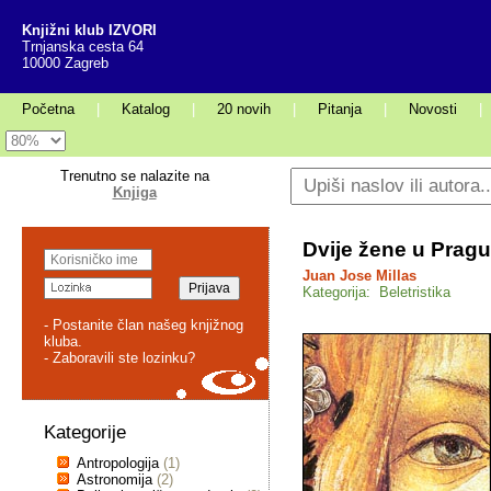
Knjižni klub IZVORI
Trnjanska cesta 64
10000 Zagreb
Početna
|
Katalog
|
20 novih
|
Pitanja
|
Novosti
|
Trenutno se nalazite na
Knjiga
Dvije žene u Pragu
Juan Jose Millas
Kategorija: Beletristika
- Postanite član našeg knjižnog
kluba.
- Zaboravili ste lozinku?
Kategorije
Antropologija
(1)
Astronomija
(2)