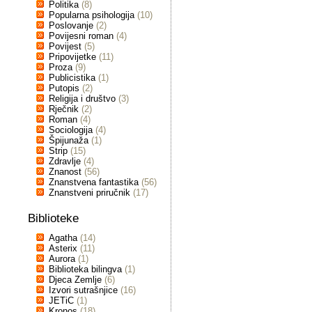
Politika
(8)
Popularna psihologija
(10)
Poslovanje
(2)
Povijesni roman
(4)
Povijest
(5)
Pripovijetke
(11)
Proza
(9)
Publicistika
(1)
Putopis
(2)
Religija i društvo
(3)
Rječnik
(2)
Roman
(4)
Sociologija
(4)
Špijunaža
(1)
Strip
(15)
Zdravlje
(4)
Znanost
(56)
Znanstvena fantastika
(56)
Znanstveni priručnik
(17)
Biblioteke
Agatha
(14)
Asterix
(11)
Aurora
(1)
Biblioteka bilingva
(1)
Djeca Zemlje
(6)
Izvori sutrašnjice
(16)
JETiC
(1)
Kronos
(18)