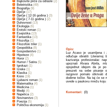
Bajkovite priče za odrasle
(2)
Beletristika
(49)
Biografija
(9)
Dječje
(17)
Dječje ( 12-16 godina )
(3)
Dječje ( 7-11 godina )
(2)
Duhovnost
(13)
Ekologija
(6)
Erotski roman
(1)
Esejistika
(13)
Fantastika
(13)
Filozofija
(1)
Filozofski triler
(1)
Geopolitika
(8)
Opis:
Gospodarstvo
(1)
Luz Acaso je usamljena i 
Hipoteze
(4)
odlučuje obratiti Literarnoj
Horor
(2)
kazivanja profesionalac n
Humor / Satira
(5)
upoznati Alvara Abrila, ml
Igrokazi
(1)
opsjednut idejom da je po
Izreke
(1)
preuzeti na sebe pisanje 
Klasika
(1)
razgovor pomalo otkrivati d
Krimi
(19)
dodirne točke. Na taj će se n
Ljubavni roman
(1)
uvede u paukovu mrežu koju po
Matematika
(4)
Medicina
(1)
Mediji
(4)
Komentari:
(0)
Napetica
(2)
Novinarstvo
(3)
Poezija
(5)
Politička ekonomija
(1)