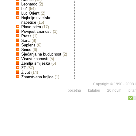
Leonardo
(2)
Luč
(54)
Luc Orient
(2)
Najbolje svjetske
napetice
(16)
Plava ptica
(17)
Povijest znanosti
(1)
Press
(1)
Sana
(8)
Sapiens
(6)
Sirius
(6)
Sjećanja na budućnost
(2)
Visovi znanosti
(5)
Zemlja smiješka
(6)
ZF
(57)
Život
(14)
Znanstvena knjiga
(1)
Copyright © 1990 - 2008 K
početna
katalog
20 novih
pita