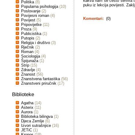
kakva nam se često servira t
Politika
(8)
puku iz lekcija povijesti. Zak
Popularna psihologija
(10)
Poslovanje
(2)
Povijesni roman
(4)
Komentari:
(0)
Povijest
(5)
Pripovijetke
(11)
Proza
(9)
Publicistika
(1)
Putopis
(2)
Religija i društvo
(3)
Rječnik
(2)
Roman
(4)
Sociologija
(4)
Špijunaža
(1)
Strip
(15)
Zdravlje
(4)
Znanost
(56)
Znanstvena fantastika
(56)
Znanstveni priručnik
(17)
Biblioteke
Agatha
(14)
Asterix
(11)
Aurora
(1)
Biblioteka bilingva
(1)
Djeca Zemlje
(6)
Izvori sutrašnjice
(16)
JETiC
(1)
Kronos
(18)