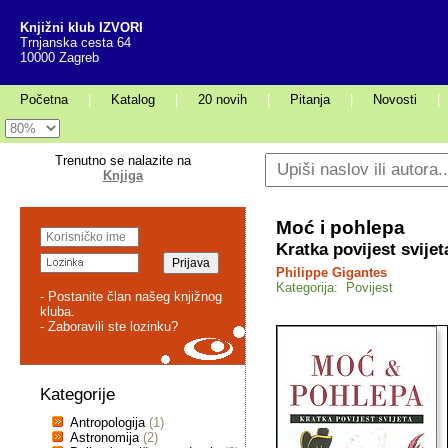
Knjižni klub IZVORI
Trnjanska cesta 64
10000 Zagreb
Početna
|
Katalog
|
20 novih
|
Pitanja
|
Novosti
|
Trenutno se nalazite na
Knjiga
Moć i pohlepa
Kratka povijest svijet
Philippe Gigantes
Kategorija: Povijest
- Postanite član našeg knjižnog
kluba.
- Zaboravili ste lozinku?
Kategorije
Antropologija
(1)
Astronomija
(2)