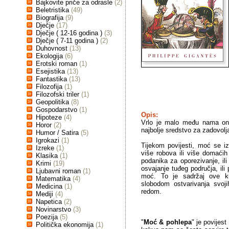
Bajkovite priče za odrasle
(2)
Beletristika
(49)
Biografija
(9)
Dječje
(17)
Dječje ( 12-16 godina )
(3)
Dječje ( 7-11 godina )
(2)
Duhovnost
(13)
Ekologija
(6)
Erotski roman
(1)
Esejistika
(13)
Fantastika
(13)
Filozofija
(1)
Filozofski triler
(1)
Geopolitika
(8)
Gospodarstvo
(1)
Opis:
Hipoteze
(4)
Vrlo je malo među nama onih
Horor
(2)
najbolje sredstvo za zadovolj
Humor / Satira
(5)
Igrokazi
(1)
Tijekom povijesti, moć se i
Izreke
(1)
više robova ili više domaćih ž
Klasika
(1)
podanika za oporezivanje, ili 
Krimi
(19)
osvajanje tuđeg područja, il
Ljubavni roman
(1)
moć. To je sadržaj ove knj
Matematika
(4)
slobodom ostvarivanja svoji
Medicina
(1)
redom.
Mediji
(4)
Napetica
(2)
Novinarstvo
(3)
Poezija
(5)
"
Moć & pohlepa
" je povijest
Politička ekonomija
(1)