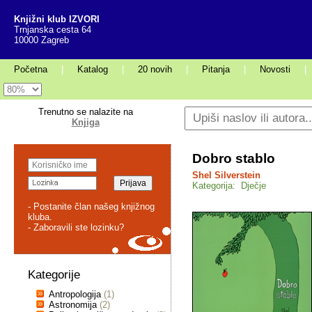
Knjižni klub IZVORI
Trnjanska cesta 64
10000 Zagreb
Početna
|
Katalog
|
20 novih
|
Pitanja
|
Novosti
|
Trenutno se nalazite na
Knjiga
Dobro stablo
Shel Silverstein
Kategorija: Dječje
- Postanite član našeg knjižnog
kluba.
- Zaboravili ste lozinku?
Kategorije
Antropologija
(1)
Astronomija
(2)