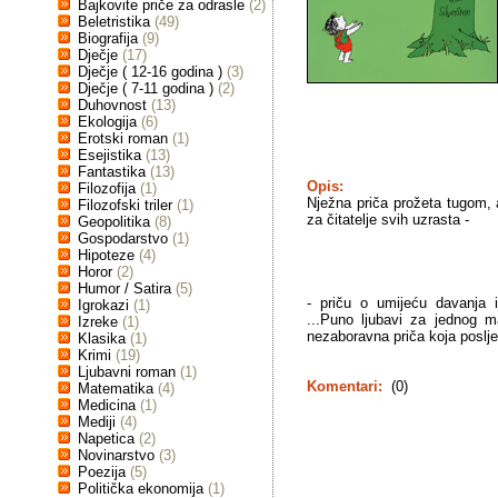
Bajkovite priče za odrasle
(2)
Beletristika
(49)
Biografija
(9)
Dječje
(17)
Dječje ( 12-16 godina )
(3)
Dječje ( 7-11 godina )
(2)
Duhovnost
(13)
Ekologija
(6)
Erotski roman
(1)
Esejistika
(13)
Fantastika
(13)
Opis:
Filozofija
(1)
Nježna priča prožeta tugom, al
Filozofski triler
(1)
za čitatelje svih uzrasta -
Geopolitika
(8)
Gospodarstvo
(1)
Hipoteze
(4)
Horor
(2)
Humor / Satira
(5)
- priču o umijeću davanja i
Igrokazi
(1)
...Puno ljubavi za jednog m
Izreke
(1)
nezaboravna priča koja posljed
Klasika
(1)
Krimi
(19)
Ljubavni roman
(1)
Komentari:
(0)
Matematika
(4)
Medicina
(1)
Mediji
(4)
Napetica
(2)
Novinarstvo
(3)
Poezija
(5)
Politička ekonomija
(1)