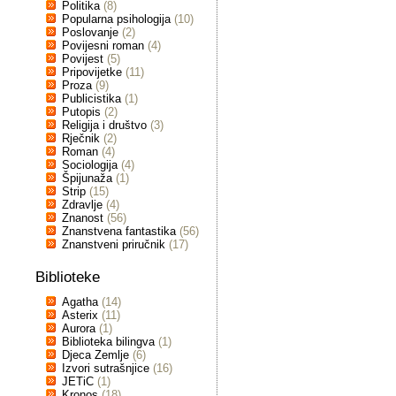
Politika
(8)
Popularna psihologija
(10)
Poslovanje
(2)
Povijesni roman
(4)
Povijest
(5)
Pripovijetke
(11)
Proza
(9)
Publicistika
(1)
Putopis
(2)
Religija i društvo
(3)
Rječnik
(2)
Roman
(4)
Sociologija
(4)
Špijunaža
(1)
Strip
(15)
Zdravlje
(4)
Znanost
(56)
Znanstvena fantastika
(56)
Znanstveni priručnik
(17)
Biblioteke
Agatha
(14)
Asterix
(11)
Aurora
(1)
Biblioteka bilingva
(1)
Djeca Zemlje
(6)
Izvori sutrašnjice
(16)
JETiC
(1)
Kronos
(18)