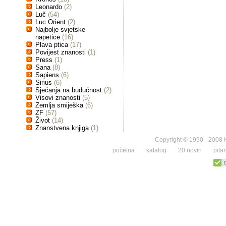
Leonardo
(2)
Luč
(54)
Luc Orient
(2)
Najbolje svjetske
napetice
(16)
Plava ptica
(17)
Povijest znanosti
(1)
Press
(1)
Sana
(8)
Sapiens
(6)
Sirius
(6)
Sjećanja na budućnost
(2)
Visovi znanosti
(5)
Zemlja smiješka
(6)
ZF
(57)
Život
(14)
Znanstvena knjiga
(1)
Copyright © 1990 - 2008 K
početna
katalog
20 novih
pita