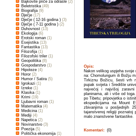
Bajkovite priče za odrasle
(2)
Beletristika
(49)
Biografija
(9)
Dječje
(17)
Dječje ( 12-16 godina )
(3)
Dječje ( 7-11 godina )
(2)
Duhovnost
(13)
Ekologija
(6)
Erotski roman
(1)
Esejistika
(13)
Fantastika
(13)
Filozofija
(1)
Filozofski triler
(1)
Geopolitika
(8)
Gospodarstvo
(1)
Opis:
Hipoteze
(4)
Nakon velikog uspjeha svoje r
Horor
(2)
na: Chomolungum ili Božju maj
Humor / Satira
(5)
Tirkiznu Božicu, šesti vrh 
Igrokazi
(1)
pupak svijeta i Središte univ
Izreke
(1)
najvećoj i najvišoj zaravn
Klasika
(1)
planinama, ali i više od toga
Krimi
(19)
po Tibetu; pripovjetka o isti
Ljubavni roman
(1)
ekspedicijama na Mount E
Matematika
(4)
zbivanjima u posljednjih 2
Medicina
(1)
tajanstvenoj religiji poznato
Mediji
(4)
malo znanstvene fantastike.
Napetica
(2)
Novinarstvo
(3)
Poezija
(5)
Komentari:
(0)
Politička ekonomija
(1)