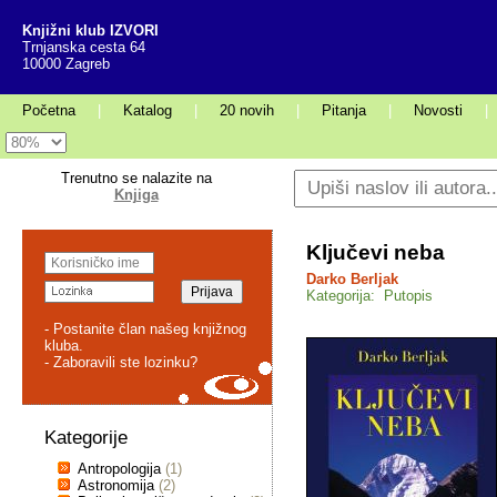
Knjižni klub IZVORI
Trnjanska cesta 64
10000 Zagreb
Početna
|
Katalog
|
20 novih
|
Pitanja
|
Novosti
|
Trenutno se nalazite na
Knjiga
Ključevi neba
Darko Berljak
Kategorija: Putopis
- Postanite član našeg knjižnog
kluba.
- Zaboravili ste lozinku?
Kategorije
Antropologija
(1)
Astronomija
(2)