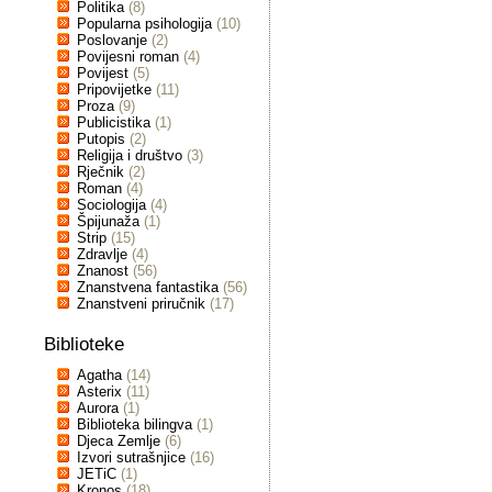
Politika
(8)
Popularna psihologija
(10)
Poslovanje
(2)
Povijesni roman
(4)
Povijest
(5)
Pripovijetke
(11)
Proza
(9)
Publicistika
(1)
Putopis
(2)
Religija i društvo
(3)
Rječnik
(2)
Roman
(4)
Sociologija
(4)
Špijunaža
(1)
Strip
(15)
Zdravlje
(4)
Znanost
(56)
Znanstvena fantastika
(56)
Znanstveni priručnik
(17)
Biblioteke
Agatha
(14)
Asterix
(11)
Aurora
(1)
Biblioteka bilingva
(1)
Djeca Zemlje
(6)
Izvori sutrašnjice
(16)
JETiC
(1)
Kronos
(18)