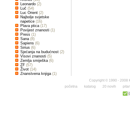
Leonardo
(2)
Luč
(54)
Luc Orient
(2)
Najbolje svjetske
napetice
(16)
Plava ptica
(17)
Povijest znanosti
(1)
Press
(1)
Sana
(8)
Sapiens
(6)
Sirius
(6)
Sjećanja na budućnost
(2)
Visovi znanosti
(5)
Zemlja smiješka
(6)
ZF
(57)
Život
(14)
Znanstvena knjiga
(1)
Copyright © 1990 - 2008 K
početna
katalog
20 novih
pita