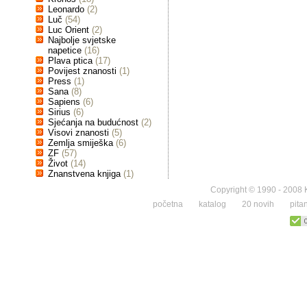
Leonardo
(2)
Luč
(54)
Luc Orient
(2)
Najbolje svjetske
napetice
(16)
Plava ptica
(17)
Povijest znanosti
(1)
Press
(1)
Sana
(8)
Sapiens
(6)
Sirius
(6)
Sjećanja na budućnost
(2)
Visovi znanosti
(5)
Zemlja smiješka
(6)
ZF
(57)
Život
(14)
Znanstvena knjiga
(1)
Copyright © 1990 - 2008 K
početna
katalog
20 novih
pita