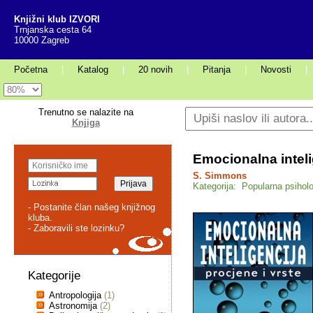
Knjižni klub IZVORI
Trnjanska cesta 64
10000 Zagreb
Početna
|
Katalog
|
20 novih
|
Pitanja
|
Novosti
|
Trenutno se nalazite na
Knjiga
Emocionalna inteli
S. Simmons
Kategorija: Popularna psiholo
- Postanite član našeg knjižnog
kluba.
- Zaboravili ste lozinku?
Kategorije
Antropologija
(1)
Astronomija
(2)