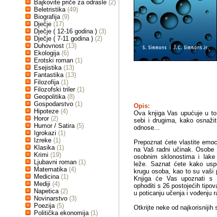
Bajkovite priče za odrasle
(2)
Beletristika
(49)
Biografija
(9)
Dječje
(17)
Dječje ( 12-16 godina )
(3)
Dječje ( 7-11 godina )
(2)
Duhovnost
(13)
Ekologija
(6)
Erotski roman
(1)
Esejistika
(13)
Fantastika
(13)
Filozofija
(1)
Filozofski triler
(1)
Geopolitika
(8)
Gospodarstvo
(1)
Opis:
Hipoteze
(4)
Ova knjiga Vas upućuje u to 
Horor
(2)
sebi i drugima, kako osnažit
Humor / Satira
(5)
odnose...
Igrokazi
(1)
Izreke
(1)
Prepoznat ćete vlastite emoci
Klasika
(1)
na Vaš radni učinak. Osobe 
Krimi
(19)
osobnim sklonostima i lake 
Ljubavni roman
(1)
leže. Saznat ćete kako uspo
Matematika
(4)
krugu osoba, kao to su vaši pri
Medicina
(1)
Knjiga će Vas upoznati s 
Mediji
(4)
ophoditi s 26 postojećih tipova
Napetica
(2)
u poticanju učenja i vođenju r
Novinarstvo
(3)
Poezija
(5)
Otkrijte neke od najkorisnijih 
Politička ekonomija
(1)