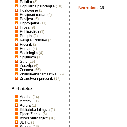
Politika
(8)
Popularna psihologija
(10)
Komentari:
(0)
Poslovanje
(2)
Povijesni roman
(4)
Povijest
(5)
Pripovijetke
(11)
Proza
(9)
Publicistika
(1)
Putopis
(2)
Religija i društvo
(3)
Rječnik
(2)
Roman
(4)
Sociologija
(4)
Špijunaža
(1)
Strip
(15)
Zdravlje
(4)
Znanost
(56)
Znanstvena fantastika
(56)
Znanstveni priručnik
(17)
Biblioteke
Agatha
(14)
Asterix
(11)
Aurora
(1)
Biblioteka bilingva
(1)
Djeca Zemlje
(6)
Izvori sutrašnjice
(16)
JETiC
(1)
Kronos
(18)