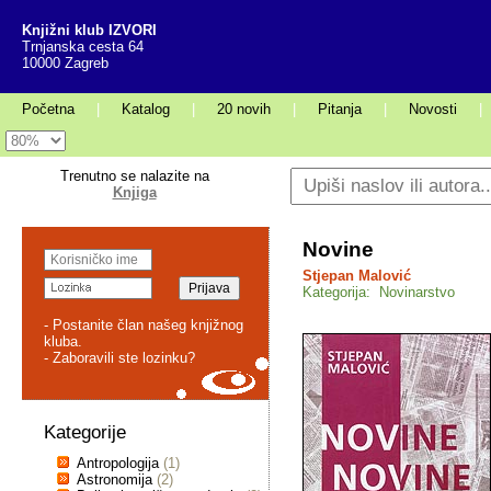
Knjižni klub IZVORI
Trnjanska cesta 64
10000 Zagreb
Početna
|
Katalog
|
20 novih
|
Pitanja
|
Novosti
|
Trenutno se nalazite na
Knjiga
Novine
Stjepan Malović
Kategorija: Novinarstvo
- Postanite član našeg knjižnog
kluba.
- Zaboravili ste lozinku?
Kategorije
Antropologija
(1)
Astronomija
(2)