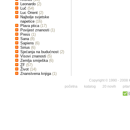
Leonardo
(2)
Luč
(54)
Luc Orient
(2)
Najbolje svjetske
napetice
(16)
Plava ptica
(17)
Povijest znanosti
(1)
Press
(1)
Sana
(8)
Sapiens
(6)
Sirius
(6)
Sjećanja na budućnost
(2)
Visovi znanosti
(5)
Zemlja smiješka
(6)
ZF
(57)
Život
(14)
Znanstvena knjiga
(1)
Copyright © 1990 - 2008 K
početna
katalog
20 novih
pita