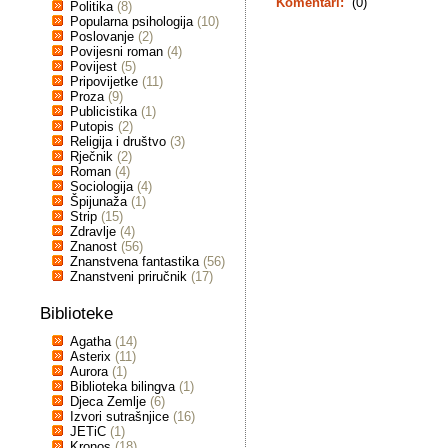
Komentari:
(0)
Politika
(8)
Popularna psihologija
(10)
Poslovanje
(2)
Povijesni roman
(4)
Povijest
(5)
Pripovijetke
(11)
Proza
(9)
Publicistika
(1)
Putopis
(2)
Religija i društvo
(3)
Rječnik
(2)
Roman
(4)
Sociologija
(4)
Špijunaža
(1)
Strip
(15)
Zdravlje
(4)
Znanost
(56)
Znanstvena fantastika
(56)
Znanstveni priručnik
(17)
Biblioteke
Agatha
(14)
Asterix
(11)
Aurora
(1)
Biblioteka bilingva
(1)
Djeca Zemlje
(6)
Izvori sutrašnjice
(16)
JETiC
(1)
Kronos
(18)