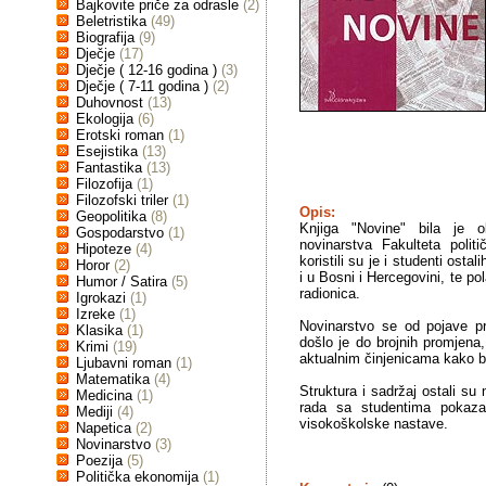
Bajkovite priče za odrasle
(2)
Beletristika
(49)
Biografija
(9)
Dječje
(17)
Dječje ( 12-16 godina )
(3)
Dječje ( 7-11 godina )
(2)
Duhovnost
(13)
Ekologija
(6)
Erotski roman
(1)
Esejistika
(13)
Fantastika
(13)
Filozofija
(1)
Filozofski triler
(1)
Opis:
Geopolitika
(8)
Knjiga "Novine" bila je o
Gospodarstvo
(1)
novinarstva Fakulteta polit
Hipoteze
(4)
koristili su je i studenti osta
Horor
(2)
i u Bosni i Hercegovini, te po
Humor / Satira
(5)
radionica.
Igrokazi
(1)
Izreke
(1)
Novinarstvo se od pojave pr
Klasika
(1)
došlo je do brojnih promjena,
Krimi
(19)
aktualnim činjenicama kako bi 
Ljubavni roman
(1)
Matematika
(4)
Struktura i sadržaj ostali su 
Medicina
(1)
rada sa studentima pokaza
Mediji
(4)
visokoškolske nastave.
Napetica
(2)
Novinarstvo
(3)
Poezija
(5)
Politička ekonomija
(1)