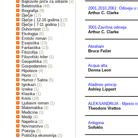
Bajkovite priče za odrasle
(2)
Beletristika
(49)
2001,2010,2061: Odiseja u 
Biografija
(9)
Arthur C. Clarke
Dječje
(17)
Dječje ( 12-16 godina )
(3)
Dječje ( 7-11 godina )
(2)
3001-Završna odiseja
Duhovnost
(13)
Arthur C. Clarke
Ekologija
(6)
Erotski roman
(1)
Esejistika
(13)
Abraham
Fantastika
(13)
Bruce Feiler
Filozofija
(1)
Filozofski triler
(1)
Geopolitika
(8)
Acqua alta
Gospodarstvo
(1)
Donna Leon
Hipoteze
(4)
Horor
(2)
Humor / Satira
(5)
Igrokazi
(1)
Aladinov princip
Izreke
(1)
Ashley Lippert
Klasika
(1)
Krimi
(19)
Ljubavni roman
(1)
ALEKSANDRIJA - Mjesto ro
Matematika
(4)
Theodore Vrettos
Medicina
(1)
Mediji
(4)
Napetica
(2)
Antigona
Novinarstvo
(3)
Sofoklo
Poezija
(5)
Politička ekonomija
(1)