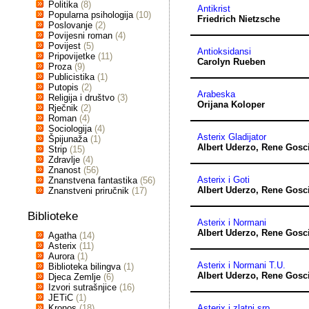
Politika
(8)
Antikrist
Popularna psihologija
(10)
Friedrich Nietzsche
Poslovanje
(2)
Povijesni roman
(4)
Povijest
(5)
Antioksidansi
Pripovijetke
(11)
Carolyn Rueben
Proza
(9)
Publicistika
(1)
Putopis
(2)
Arabeska
Religija i društvo
(3)
Orijana Koloper
Rječnik
(2)
Roman
(4)
Sociologija
(4)
Asterix Gladijator
Špijunaža
(1)
Albert Uderzo
,
Rene Gosc
Strip
(15)
Zdravlje
(4)
Znanost
(56)
Asterix i Goti
Znanstvena fantastika
(56)
Albert Uderzo
,
Rene Gosc
Znanstveni priručnik
(17)
Biblioteke
Asterix i Normani
Albert Uderzo
,
Rene Gosc
Agatha
(14)
Asterix
(11)
Aurora
(1)
Asterix i Normani T.U.
Biblioteka bilingva
(1)
Albert Uderzo
,
Rene Gosc
Djeca Zemlje
(6)
Izvori sutrašnjice
(16)
JETiC
(1)
Kronos
(18)
Asterix i zlatni srp