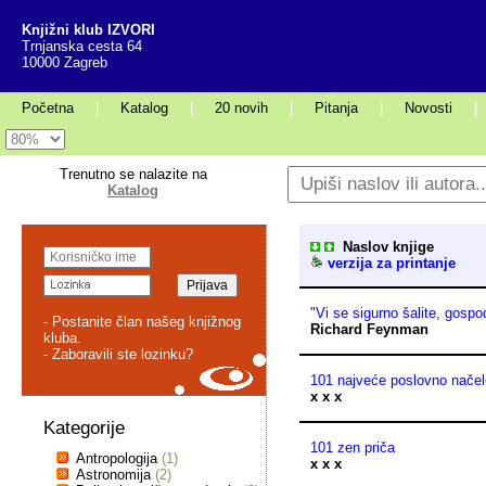
Knjižni klub IZVORI
Trnjanska cesta 64
10000 Zagreb
Početna
|
Katalog
|
20 novih
|
Pitanja
|
Novosti
|
Trenutno se nalazite na
Katalog
Naslov knjige
verzija za printanje
"Vi se sigurno šalite, gosp
- Postanite član našeg knjižnog
Richard Feynman
kluba.
- Zaboravili ste lozinku?
101 najveće poslovno nače
x x x
Kategorije
101 zen priča
Antropologija
(1)
x x x
Astronomija
(2)