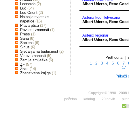
Leonardo
(2)
Albert Uderzo
,
Rene Gosc
Luč
(54)
Luc Orient
(2)
Najbolje svjetske
Asterix kod Helvećana
napetice
(16)
Albert Uderzo
,
Rene Gosc
Plava ptica
(17)
Povijest znanosti
(1)
Press
(1)
Asterix legionar
Sana
(8)
Albert Uderzo
,
Rene Gosc
Sapiens
(6)
Sirius
(6)
Sjećanja na budućnost
(2)
Visovi znanosti
(5)
Prethodna | 
Zemlja smiješka
(6)
1
2
3
4
5
6
7
ZF
(57)
17
Život
(14)
Znanstvena knjiga
(1)
Prikaži 
Copyright © 1990 - 2008 K
početna
katalog
20 novih
pita