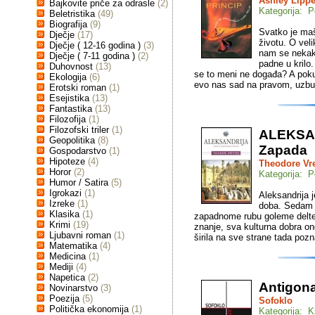
Ashley Lippe
Bajkovite priče za odrasle
(2)
Kategorija: P
Beletristika
(49)
Biografija
(9)
Svatko je mašt
Dječje
(17)
životu. O veli
Dječje ( 12-16 godina )
(3)
nam se nekako
Dječje ( 7-11 godina )
(2)
padne u krilo
Duhovnost
(13)
se to meni ne događa? A poku
Ekologija
(6)
evo nas sad na pravom, uzbud
Erotski roman
(1)
Esejistika
(13)
Fantastika
(13)
Filozofija
(1)
Filozofski triler
(1)
ALEKSAN
Geopolitika
(8)
Zapada
Gospodarstvo
(1)
Hipoteze
(4)
Theodore Vre
Horor
(2)
Kategorija: P
Humor / Satira
(5)
Igrokazi
(1)
Aleksandrija j
Izreke
(1)
doba. Sedam d
Klasika
(1)
zapadnome rubu goleme delte 
Krimi
(19)
znanje, sva kulturna dobra o
Ljubavni roman
(1)
širila na sve strane tada pozn
Matematika
(4)
Medicina
(1)
Mediji
(4)
Napetica
(2)
Antigon
Novinarstvo
(3)
Poezija
(5)
Sofoklo
Politička ekonomija
(1)
Kategorija: K