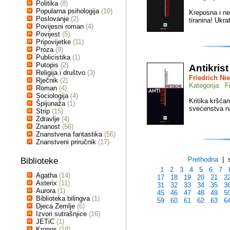
Politika
(8)
Popularna psihologija
(10)
Kreposna i ne
Poslovanje
(2)
tiranina! Ukr
Povijesni roman
(4)
Povijest
(5)
Pripovijetke
(11)
Proza
(9)
Publicistika
(1)
Putopis
(2)
Antikrist
Religija i društvo
(3)
Friedrich Ni
Rječnik
(2)
Kategorija: Fi
Roman
(4)
Sociologija
(4)
Kritika kršćan
Špijunaža
(1)
svećenstva na
Strip
(15)
Zdravlje
(4)
Znanost
(56)
Znanstvena fantastika
(56)
Znanstveni priručnik
(17)
Prethodna
| s
Biblioteke
1
2
3
4
5
6
7
Agatha
(14)
17
18
19
20
21
2
Asterix
(11)
31
32
33
34
35
3
Aurora
(1)
45
46
47
48
49
5
Biblioteka bilingva
(1)
59
60
61
62
63
6
Djeca Zemlje
(6)
Izvori sutrašnjice
(16)
JETiC
(1)
Kronos
(18)