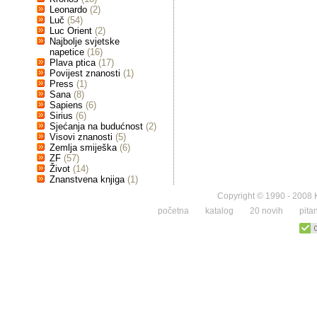
Leonardo
(2)
Luč
(54)
Luc Orient
(2)
Najbolje svjetske
napetice
(16)
Plava ptica
(17)
Povijest znanosti
(1)
Press
(1)
Sana
(8)
Sapiens
(6)
Sirius
(6)
Sjećanja na budućnost
(2)
Visovi znanosti
(5)
Zemlja smiješka
(6)
ZF
(57)
Život
(14)
Znanstvena knjiga
(1)
Copyright © 1990 - 2008 K
početna
katalog
20 novih
pita