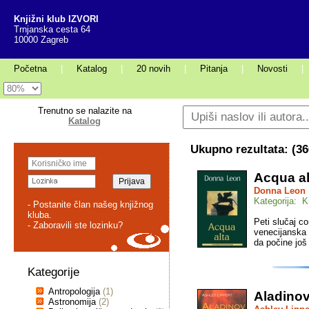
Knjižni klub IZVORI
Trnjanska cesta 64
10000 Zagreb
Početna
|
Katalog
|
20 novih
|
Pitanja
|
Novosti
|
Trenutno se nalazite na
Katalog
Ukupno rezultata: (
36
Acqua al
Donna Leon
Kategorija: K
- Postanite član našeg knjižnog
kluba.
Peti slučaj c
- Zaboravili ste lozinku?
venecijanska 
da počine još
Kategorije
Antropologija
(1)
Aladinov
Astronomija
(2)