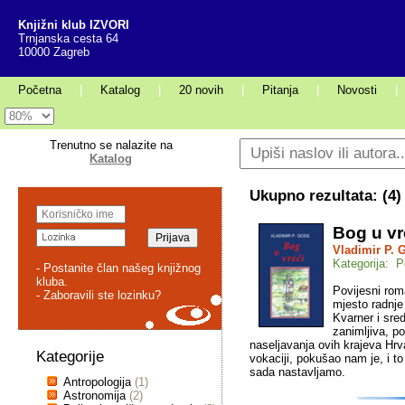
Knjižni klub IZVORI
Trnjanska cesta 64
10000 Zagreb
Početna
|
Katalog
|
20 novih
|
Pitanja
|
Novosti
|
Trenutno se nalazite na
Katalog
Ukupno rezultata: (
4
)
Bog u vr
Vladimir P. 
Kategorija: P
- Postanite član našeg knjižnog
kluba.
Povijesni roma
- Zaboravili ste lozinku?
mjesto radnje
Kvarner i sred
zanimljiva, p
naseljavanja ovih krajeva Hrv
Kategorije
vokaciji, pokušao nam je, i to
sada nastavljamo.
Antropologija
(1)
Astronomija
(2)