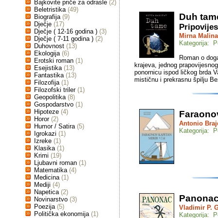
Bajkovite priče za odrasle
(2)
Beletristika
(49)
Duh tam
Biografija
(9)
Dječje
(17)
Pripovijes
Dječje ( 12-16 godina )
(3)
Mirna Malina
Dječje ( 7-11 godina )
(2)
Kategorija: P
Duhovnost
(13)
Ekologija
(6)
Roman o događ
Erotski roman
(1)
krajeva, jednog prapovijesnog
Esejistika
(13)
ponornicu ispod ličkog brda Va
Fantastika
(13)
mističnu i prekrasnu špilju B
Filozofija
(1)
Filozofski triler
(1)
Geopolitika
(8)
Gospodarstvo
(1)
Hipoteze
(4)
Faraono
Horor
(2)
Antonio Braj
Humor / Satira
(5)
Kategorija: P
Igrokazi
(1)
Izreke
(1)
Klasika
(1)
Krimi
(19)
Ljubavni roman
(1)
Matematika
(4)
Medicina
(1)
Mediji
(4)
Napetica
(2)
Panona
Novinarstvo
(3)
Poezija
(5)
Vladimir P. 
Politička ekonomija
(1)
Kategorija: P