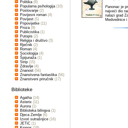
Politika
(8)
Popularna psihologija
(10)
Panonac
je p
Poslovanje
(2)
najveći dio r
Povijesni roman
(4)
nalazi grad Z
Povijest
(5)
Medvednice i 
Pripovijetke
(11)
Proza
(9)
Publicistika
(1)
Putopis
(2)
Religija i društvo
(3)
Rječnik
(2)
Roman
(4)
Sociologija
(4)
Špijunaža
(1)
Strip
(15)
Zdravlje
(4)
Znanost
(56)
Znanstvena fantastika
(56)
Znanstveni priručnik
(17)
Biblioteke
Agatha
(14)
Asterix
(11)
Aurora
(1)
Biblioteka bilingva
(1)
Djeca Zemlje
(6)
Izvori sutrašnjice
(16)
JETiC
(1)
Kronos
(18)