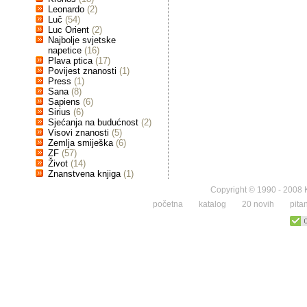
Leonardo
(2)
Luč
(54)
Luc Orient
(2)
Najbolje svjetske
napetice
(16)
Plava ptica
(17)
Povijest znanosti
(1)
Press
(1)
Sana
(8)
Sapiens
(6)
Sirius
(6)
Sjećanja na budućnost
(2)
Visovi znanosti
(5)
Zemlja smiješka
(6)
ZF
(57)
Život
(14)
Znanstvena knjiga
(1)
Copyright © 1990 - 2008 K
početna
katalog
20 novih
pita