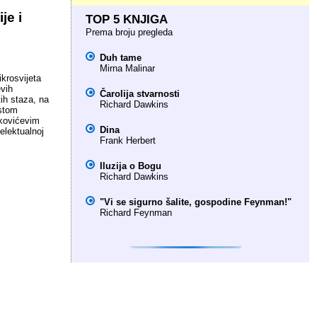
je i
TOP 5 KNJIGA
Prema broju pregleda
Duh tame
Mirna Malinar
krosvijeta
evih
Čarolija stvarnosti
ih staza, na
Richard Dawkins
estom
škovićevim
Dina
telektualnoj
Frank Herbert
Iluzija o Bogu
Richard Dawkins
"Vi se sigurno šalite, gospodine Feynman!"
Richard Feynman