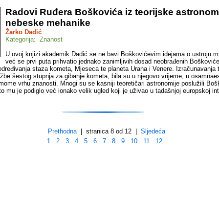
Radovi Ruđera Boškovića iz teorijske astronomi
nebeske mehanike
Žarko Dadić
Kategorija: Znanost
U ovoj knjizi akademik Dadić se ne bavi Boškovićevim idejama o ustroju mi
već se prvi puta prihvatio jednako zanimljivih dosad neobrađenih Bošković
i određivanja staza kometa, Mjeseca te planeta Urana i Venere. Izračunavanja t
džbe šestog stupnja za gibanje kometa, bila su u njegovo vrijeme, u osamna
amome vrhu znanosti. Mnogi su se kasniji teoretičari astronomije poslužili Bo
to mu je podiglo već ionako velik ugled koji je uživao u tadašnjoj europskoj in
Prethodna
| stranica 8 od 12 |
Sljedeća
1
2
3
4
5
6
7
8
9
10
11
12