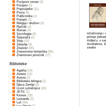
Povijesni roman
(4)
Povijest
(5)
Pripovijetke
(11)
Proza
(9)
Publicistika
(1)
Putopis
(2)
Religija i društvo
(3)
Rječnik
(2)
Roman
(4)
istraživanja 
Sociologija
(4)
primjer jedna
Špijunaža
(1)
stoljeću, u s
Strip
(15)
rezultatima, š
Zdravlje
(4)
sredini.
Znanost
(56)
Znanstvena fantastika
(56)
Znanstveni priručnik
(17)
Biblioteke
Agatha
(14)
Asterix
(11)
Aurora
(1)
Biblioteka bilingva
(1)
Djeca Zemlje
(6)
Izvori sutrašnjice
(16)
JETiC
(1)
Kronos
(18)
Leonardo
(2)
Luč
(54)
Luc Orient
(2)