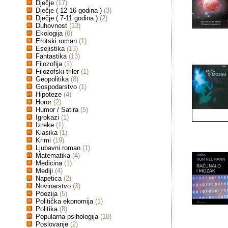
Dječje
(17)
Dječje ( 12-16 godina )
(3)
Dječje ( 7-11 godina )
(2)
Duhovnost
(13)
Ekologija
(6)
Erotski roman
(1)
Esejistika
(13)
Fantastika
(13)
Filozofija
(1)
Filozofski triler
(1)
Geopolitika
(8)
Gospodarstvo
(1)
Hipoteze
(4)
Horor
(2)
Humor / Satira
(5)
Igrokazi
(1)
Izreke
(1)
Klasika
(1)
Krimi
(19)
Ljubavni roman
(1)
Matematika
(4)
Medicina
(1)
Mediji
(4)
Napetica
(2)
Novinarstvo
(3)
Poezija
(5)
Politička ekonomija
(1)
Politika
(8)
Popularna psihologija
(10)
Poslovanje
(2)