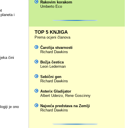
Rakovim korakom
Umberto Eco
et
planeta i
TOP 5 KNJIGA
Prema ocjeni članova
Čarolija stvarnosti
Richard Dawkins
jeka čini
Božja čestica
Leon Lederman
Sebični gen
Richard Dawkins
Asterix Gladijator
Albert Uderzo
,
Rene Goscinny
Najveća predstava na Zemlji
ogiji je ono
Richard Dawkins