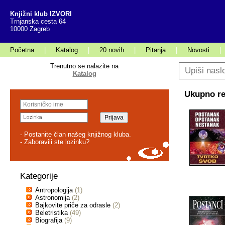
Knjižni klub IZVORI
Trnjanska cesta 64
10000 Zagreb
Početna
|
Katalog
|
20 novih
|
Pitanja
|
Novosti
|
Trenutno se nalazite na
Katalog
Ukupno rez
- Postanite član našeg knjižnog kluba.
- Zaboravili ste lozinku?
Kategorije
Antropologija
(1)
Astronomija
(2)
Bajkovite priče za odrasle
(2)
Beletristika
(49)
Biografija
(9)