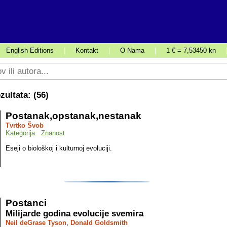
English Editions
|
Kontakt
|
O Nama
|
1 € = 7,53450 kn
ultata: (
56
)
Postanak,opstanak,nestanak
Tvrtko Švob
Kategorija: Znanost
Eseji o biološkoj i kulturnoj evoluciji.
Postanci
Milijarde godina evolucije svemira
Neil deGrase Tyson
,
Donald Goldsmith