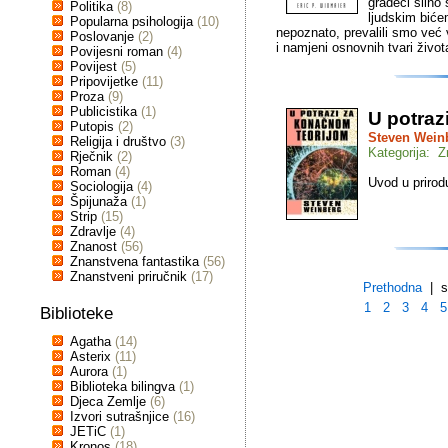
gradeći silno
Politika
(8)
ljudskim biće
Popularna psihologija
(10)
nepoznato, prevalili smo već 
Poslovanje
(2)
i namjeni osnovnih tvari život
Povijesni roman
(4)
Povijest
(5)
Pripovijetke
(11)
Proza
(9)
Publicistika
(1)
U potraz
Putopis
(2)
Steven Wein
Religija i društvo
(3)
Kategorija: 
Rječnik
(2)
Roman
(4)
Uvod u prirod
Sociologija
(4)
Špijunaža
(1)
Strip
(15)
Zdravlje
(4)
Znanost
(56)
Znanstvena fantastika
(56)
Znanstveni priručnik
(17)
Prethodna
| st
1
2
3
4
5
Biblioteke
Agatha
(14)
Asterix
(11)
Aurora
(1)
Biblioteka bilingva
(1)
Djeca Zemlje
(6)
Izvori sutrašnjice
(16)
JETiC
(1)
Kronos
(18)