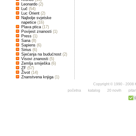
Leonardo
(2)
Luč
(54)
Luc Orient
(2)
Najbolje svjetske
napetice
(16)
Plava ptica
(17)
Povijest znanosti
(1)
Press
(1)
Sana
(8)
Sapiens
(6)
Sirius
(6)
Sjećanja na budućnost
(2)
Visovi znanosti
(5)
Zemlja smiješka
(6)
ZF
(57)
Život
(14)
Znanstvena knjiga
(1)
Copyright © 1990 - 2008 K
početna
katalog
20 novih
pita