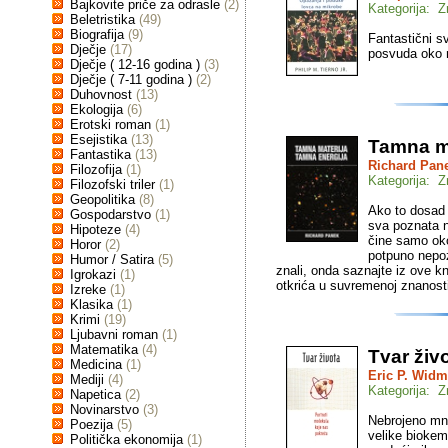
Bajkovite priče za odrasle
(2)
Kategorija: 
Beletristika
(49)
Biografija
(9)
Fantastični s
Dječje
(17)
posvuda oko 
Dječje ( 12-16 godina )
(3)
Dječje ( 7-11 godina )
(2)
Duhovnost
(13)
Ekologija
(6)
Erotski roman
(1)
Esejistika
(13)
Tamna ma
Fantastika
(13)
Richard Pan
Filozofija
(1)
Kategorija: 
Filozofski triler
(1)
Geopolitika
(8)
Ako to dosad 
Gospodarstvo
(1)
sva poznata n
Hipoteze
(4)
čine samo ok
Horor
(2)
potpuno nepoz
Humor / Satira
(5)
znali, onda saznajte iz ove kn
Igrokazi
(1)
otkrića u suvremenoj znanost
Izreke
(1)
Klasika
(1)
Krimi
(19)
Ljubavni roman
(1)
Matematika
(4)
Tvar živ
Medicina
(1)
Eric P. Widm
Mediji
(4)
Kategorija: 
Napetica
(2)
Novinarstvo
(3)
Nebrojeno mno
Poezija
(5)
velike biokem
Politička ekonomija
(1)