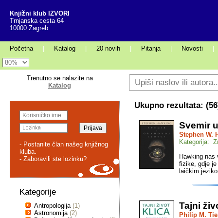
Knjižni klub IZVORI
Trnjanska cesta 64
10000 Zagreb
Početna
|
Katalog
|
20 novih
|
Pitanja
|
Novosti
|
Trenutno se nalazite na
Katalog
Ukupno rezultata: (
56
Svemir u
Stephen W. 
Kategorija: 
- Postanite član našeg knjižnog
kluba.
Hawking nas 
- Zaboravili ste lozinku?
fizike, gdje j
laičkim jezik
Kategorije
Tajni živ
Antropologija
(1)
Astronomija
(2)
Philip M. Tie