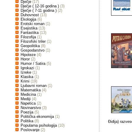
Dječje
(17)
Dječje ( 12-16 godina )
(3)
Dječje ( 7-11 godina )
(2)
Duhovnost
(13)
Ekologija
(6)
Erotski roman
(1)
Esejistika
(13)
Fantastika
(13)
Filozofija
(1)
Filozofski triler
(1)
Geopolitika
(8)
Gospodarstvo
(1)
Hipoteze
(4)
Horor
(2)
Humor / Satira
(5)
Igrokazi
(1)
Izreke
(1)
Klasika
(1)
Krimi
(19)
Ljubavni roman
(1)
Matematika
(4)
Medicina
(1)
Mediji
(4)
Napetica
(2)
Novinarstvo
(3)
Poezija
(5)
Politička ekonomija
(1)
Politika
(8)
Điđija) razves
Popularna psihologija
(10)
Poslovanje
(2)