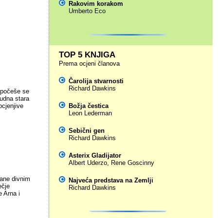
Rakovim korakom
Umberto Eco
TOP 5 KNJIGA
Prema ocjeni članova
Čarolija stvarnosti
Richard Dawkins
, počeše se
čudna stara
ocjenjive
Božja čestica
Leon Lederman
Sebični gen
Richard Dawkins
Asterix Gladijator
Albert Uderzo
,
Rene Goscinny
rane divnim
Najveća predstava na Zemlji
ečje
Richard Dawkins
e Arna i