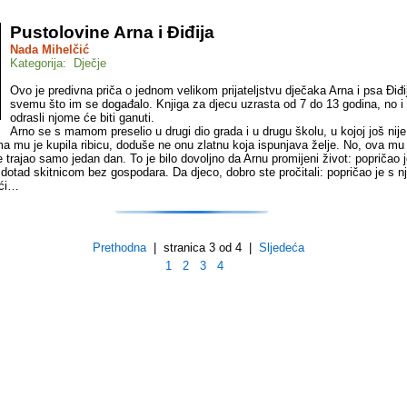
Pustolovine Arna i Điđija
Nada Mihelčić
Kategorija: Dječje
Ovo je predivna priča o jednom velikom prijateljstvu dječaka Arna i psa Điđij
svemu što im se događalo. Knjiga za djecu uzrasta od 7 do 13 godina, no i
odrasli njome će biti ganuti.
Arno se s mamom preselio u drugi dio grada i u drugu školu, u kojoj još nij
ma mu je kupila ribicu, doduše ne onu zlatnu koja ispunjava želje. No, ova mu 
je trajao samo jedan dan. To je bilo dovoljno da Arnu promijeni život: popričao j
dotad skitnicom bez gospodara. Da djeco, dobro ste pročitali: popričao je s n
ući…
Prethodna
| stranica 3 od 4 |
Sljedeća
1
2
3
4