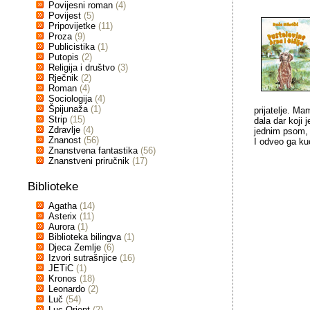
Povijesni roman
(4)
Povijest
(5)
Pripovijetke
(11)
Proza
(9)
Publicistika
(1)
Putopis
(2)
Religija i društvo
(3)
Rječnik
(2)
Roman
(4)
Sociologija
(4)
Špijunaža
(1)
prijatelje. Ma
Strip
(15)
dala dar koji 
Zdravlje
(4)
jednim psom, 
Znanost
(56)
I odveo ga k
Znanstvena fantastika
(56)
Znanstveni priručnik
(17)
Biblioteke
Agatha
(14)
Asterix
(11)
Aurora
(1)
Biblioteka bilingva
(1)
Djeca Zemlje
(6)
Izvori sutrašnjice
(16)
JETiC
(1)
Kronos
(18)
Leonardo
(2)
Luč
(54)
Luc Orient
(2)