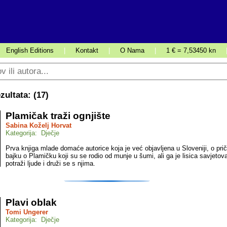
English Editions
|
Kontakt
|
O Nama
|
1 € = 7,53450 kn
ultata: (
17
)
Plamičak traži ognjište
Sabina Koželj Horvat
Kategorija: Dječje
Prva knjiga mlade domaće autorice koja je već objavljena u Sloveniji, o pr
bajku o Plamičku koji su se rodio od munje u šumi, ali ga je lisica savjetov
potraži ljude i druži se s njima.
Plavi oblak
Tomi Ungerer
Kategorija: Dječje