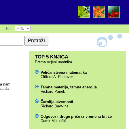
|
Font
TOP 5 KNJIGA
Prema ocjeni urednika
Veličanstvena matematika
Clifford A. Pickover
iča nam
Tamna materija, tamna energija
ala da
Richard Panek
Čarolija stvarnosti
Richard Dawkins
Odgovor i druge priče iz vremena bit će
Damir Mikuličić