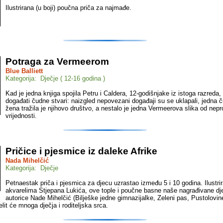
Ilustrirana (u boji) poučna priča za najmađe.
Potraga za Vermeerom
Blue Balliett
Kategorija: Dječje ( 12-16 godina )
Kad je jedna knjiga spojila Petru i Caldera, 12-godišnjake iz istoga razreda
događati čudne stvari: naizgled nepovezani događaji su se uklapali, jedna 
žena tražila je njihovo društvo, a nestalo je jedna Vermeerova slika od nepr
vrijednosti.
Pričice i pjesmice iz daleke Afrike
Nada Mihelčić
Kategorija: Dječje
Petnaestak priča i pjesmica za djecu uzrastao između 5 i 10 godina. Ilustri
akvarelima Stjepana Lukića, ove tople i poučne basne naše nagrađivane dj
autorice Nade Mihelčić (Bilješke jedne gimnazijalke, Zeleni pas, Pustolovin
elit će mnoga dječja i roditeljska srca.