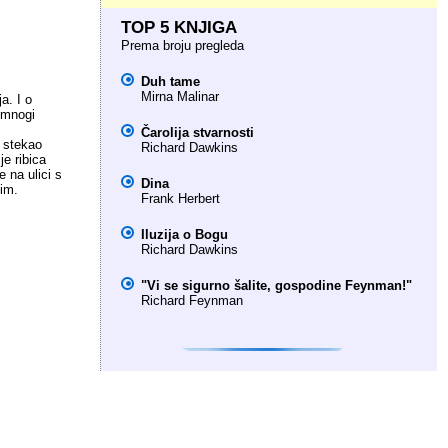
TOP 5 KNJIGA
Prema broju pregleda
Duh tame
Mirna Malinar
a. I o
 mnogi
Čarolija stvarnosti
e stekao
Richard Dawkins
je ribica
e na ulici s
Dina
jim.
Frank Herbert
Iluzija o Bogu
Richard Dawkins
"Vi se sigurno šalite, gospodine Feynman!"
Richard Feynman