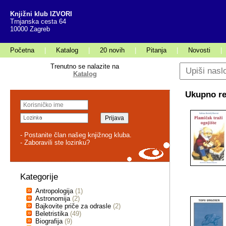
Knjižni klub IZVORI
Trnjanska cesta 64
10000 Zagreb
Početna
|
Katalog
|
20 novih
|
Pitanja
|
Novosti
|
Trenutno se nalazite na
Katalog
Ukupno rez
- Postanite član našeg knjižnog kluba.
- Zaboravili ste lozinku?
Kategorije
Antropologija
(1)
Astronomija
(2)
Bajkovite priče za odrasle
(2)
Beletristika
(49)
Biografija
(9)