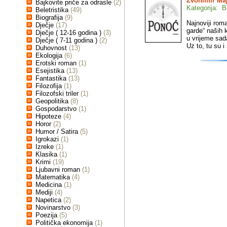
Zvonimir Ma
Bajkovite priče za odrasle
(2)
Kategorija: Be
Beletristika
(49)
Biografija
(9)
Najnoviji rom
Dječje
(17)
garde“ naših 
Dječje ( 12-16 godina )
(3)
u vrijeme sad
Dječje ( 7-11 godina )
(2)
Uz to, tu su 
Duhovnost
(13)
Ekologija
(6)
Erotski roman
(1)
Esejistika
(13)
Fantastika
(13)
Filozofija
(1)
Filozofski triler
(1)
Geopolitika
(8)
Gospodarstvo
(1)
Hipoteze
(4)
Horor
(2)
Humor / Satira
(5)
Igrokazi
(1)
Izreke
(1)
Klasika
(1)
Krimi
(19)
Ljubavni roman
(1)
Matematika
(4)
Medicina
(1)
Mediji
(4)
Napetica
(2)
Novinarstvo
(3)
Poezija
(5)
Politička ekonomija
(1)