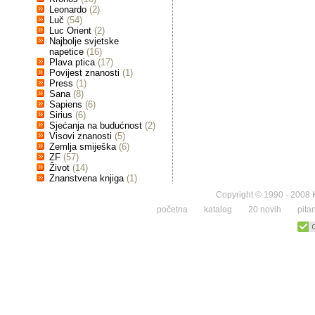
Leonardo
(2)
Luč
(54)
Luc Orient
(2)
Najbolje svjetske
napetice
(16)
Plava ptica
(17)
Povijest znanosti
(1)
Press
(1)
Sana
(8)
Sapiens
(6)
Sirius
(6)
Sjećanja na budućnost
(2)
Visovi znanosti
(5)
Zemlja smiješka
(6)
ZF
(57)
Život
(14)
Znanstvena knjiga
(1)
Copyright © 1990 - 2008 K
početna
katalog
20 novih
pita