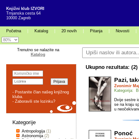
Knjižni klub IZVORI
Trnjanska cesta 64
10000 Zagreb
Početna
|
Katalog
|
20 novih
|
Pitanja
|
Novosti
|
Trenutno se nalazite na
Katalog
Ukupno rezultata: (
2
)
Pazi, ta
Zvonimir Ma
Kategorija: Be
- Postanite član našeg knjižnog
kluba.
Dvije sestre 
- Zaboravili ste lozinku?
se na kraju s
u neočekivano
Kategorije
Antropologija
(1)
Ponoć
Astronomija
(2)