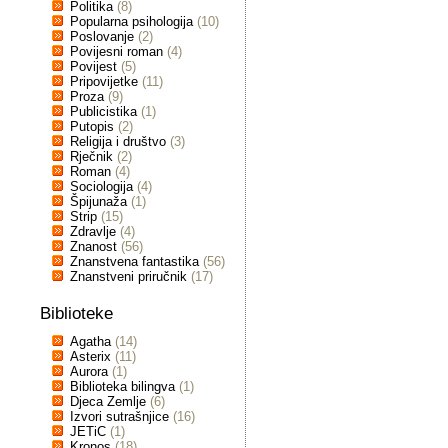
Politika
(8)
Popularna psihologija
(10)
Poslovanje
(2)
Povijesni roman
(4)
Povijest
(5)
Pripovijetke
(11)
Proza
(9)
Publicistika
(1)
Putopis
(2)
Religija i društvo
(3)
Rječnik
(2)
Roman
(4)
Sociologija
(4)
Špijunaža
(1)
Strip
(15)
Zdravlje
(4)
Znanost
(56)
Znanstvena fantastika
(56)
Znanstveni priručnik
(17)
Biblioteke
Agatha
(14)
Asterix
(11)
Aurora
(1)
Biblioteka bilingva
(1)
Djeca Zemlje
(6)
Izvori sutrašnjice
(16)
JETiC
(1)
Kronos
(18)