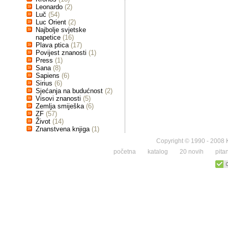
Leonardo
(2)
Luč
(54)
Luc Orient
(2)
Najbolje svjetske
napetice
(16)
Plava ptica
(17)
Povijest znanosti
(1)
Press
(1)
Sana
(8)
Sapiens
(6)
Sirius
(6)
Sjećanja na budućnost
(2)
Visovi znanosti
(5)
Zemlja smiješka
(6)
ZF
(57)
Život
(14)
Znanstvena knjiga
(1)
Copyright © 1990 - 2008 K
početna
katalog
20 novih
pita