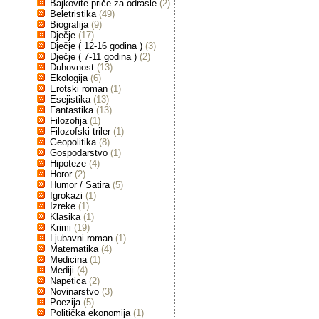
Bajkovite priče za odrasle
(2)
Beletristika
(49)
Biografija
(9)
Dječje
(17)
Dječje ( 12-16 godina )
(3)
Dječje ( 7-11 godina )
(2)
Duhovnost
(13)
Ekologija
(6)
Erotski roman
(1)
Esejistika
(13)
Fantastika
(13)
Filozofija
(1)
Filozofski triler
(1)
Geopolitika
(8)
Gospodarstvo
(1)
Hipoteze
(4)
Horor
(2)
Humor / Satira
(5)
Igrokazi
(1)
Izreke
(1)
Klasika
(1)
Krimi
(19)
Ljubavni roman
(1)
Matematika
(4)
Medicina
(1)
Mediji
(4)
Napetica
(2)
Novinarstvo
(3)
Poezija
(5)
Politička ekonomija
(1)