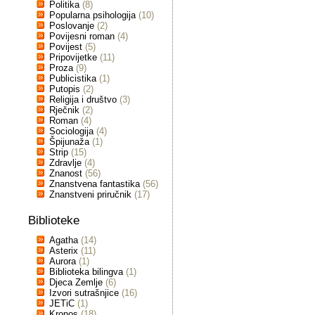
Politika
(8)
Popularna psihologija
(10)
Poslovanje
(2)
Povijesni roman
(4)
Povijest
(5)
Pripovijetke
(11)
Proza
(9)
Publicistika
(1)
Putopis
(2)
Religija i društvo
(3)
Rječnik
(2)
Roman
(4)
Sociologija
(4)
Špijunaža
(1)
Strip
(15)
Zdravlje
(4)
Znanost
(56)
Znanstvena fantastika
(56)
Znanstveni priručnik
(17)
Biblioteke
Agatha
(14)
Asterix
(11)
Aurora
(1)
Biblioteka bilingva
(1)
Djeca Zemlje
(6)
Izvori sutrašnjice
(16)
JETiC
(1)
Kronos
(18)