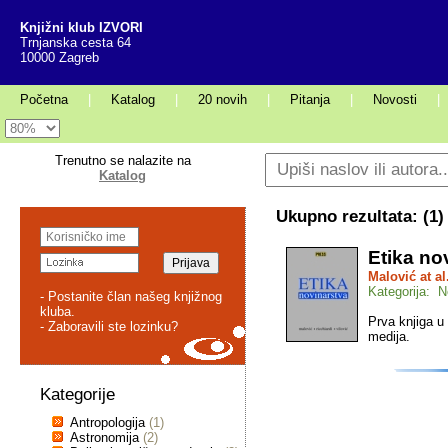
Knjižni klub IZVORI
Trnjanska cesta 64
10000 Zagreb
Početna
|
Katalog
|
20 novih
|
Pitanja
|
Novosti
|
Trenutno se nalazite na
Katalog
Ukupno rezultata: (
1
)
Etika no
Malović at al
Kategorija: N
- Postanite član našeg knjižnog
kluba.
Prva knjiga u
- Zaboravili ste lozinku?
medija.
Kategorije
Antropologija
(1)
Astronomija
(2)