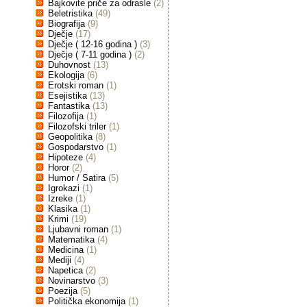
Bajkovite priče za odrasle
(2)
Beletristika
(49)
Biografija
(9)
Dječje
(17)
Dječje ( 12-16 godina )
(3)
Dječje ( 7-11 godina )
(2)
Duhovnost
(13)
Ekologija
(6)
Erotski roman
(1)
Esejistika
(13)
Fantastika
(13)
Filozofija
(1)
Filozofski triler
(1)
Geopolitika
(8)
Gospodarstvo
(1)
Hipoteze
(4)
Horor
(2)
Humor / Satira
(5)
Igrokazi
(1)
Izreke
(1)
Klasika
(1)
Krimi
(19)
Ljubavni roman
(1)
Matematika
(4)
Medicina
(1)
Mediji
(4)
Napetica
(2)
Novinarstvo
(3)
Poezija
(5)
Politička ekonomija
(1)