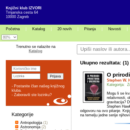
Knjižni klub IZVORI
Trnjanska cesta 64
10000 Zagreb
Početna
|
Katalog
|
20 novih
|
Pitanja
|
Novosti
|
Trenutno se nalazite na
Katalog
Ukupno rezultata: (
1
)
O prirod
Stephen W. 
Kategorija: 
- Postanite član našeg knjižnog
kluba.
Mogu li se kva
- Zaboravili ste lozinku?
relativnosti, 
gravitacija? 
Stephen Hawk
odgovoru na ovo pitanje. Knjig
Kategorije
na temelju jedne serije njihov
Antropologija
(1)
Astronomija
(2)