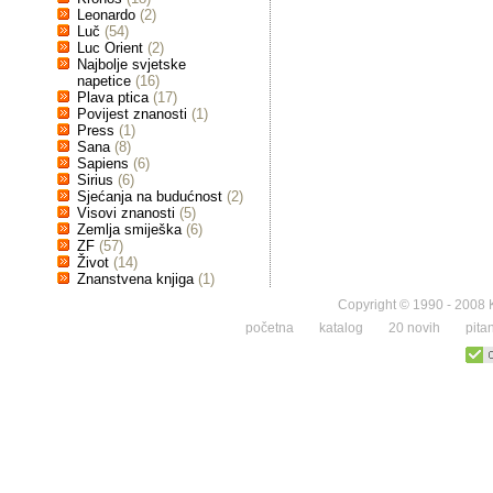
Leonardo
(2)
Luč
(54)
Luc Orient
(2)
Najbolje svjetske
napetice
(16)
Plava ptica
(17)
Povijest znanosti
(1)
Press
(1)
Sana
(8)
Sapiens
(6)
Sirius
(6)
Sjećanja na budućnost
(2)
Visovi znanosti
(5)
Zemlja smiješka
(6)
ZF
(57)
Život
(14)
Znanstvena knjiga
(1)
Copyright © 1990 - 2008 K
početna
katalog
20 novih
pita