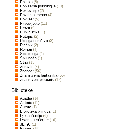
Politika
(8)
Popularna psihologija
(10)
Poslovanje
(2)
Povijesni roman
(4)
Povijest
(5)
Pripovijetke
(11)
Proza
(9)
Publicistika
(1)
Putopis
(2)
Religija i društvo
(3)
Rječnik
(2)
Roman
(4)
Sociologija
(4)
Špijunaža
(1)
Strip
(15)
Zdravlje
(4)
Znanost
(56)
Znanstvena fantastika
(56)
Znanstveni priručnik
(17)
Biblioteke
Agatha
(14)
Asterix
(11)
Aurora
(1)
Biblioteka bilingva
(1)
Djeca Zemlje
(6)
Izvori sutrašnjice
(16)
JETiC
(1)
Kronos
(18)