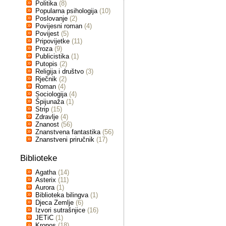
Politika
(8)
Popularna psihologija
(10)
Poslovanje
(2)
Povijesni roman
(4)
Povijest
(5)
Pripovijetke
(11)
Proza
(9)
Publicistika
(1)
Putopis
(2)
Religija i društvo
(3)
Rječnik
(2)
Roman
(4)
Sociologija
(4)
Špijunaža
(1)
Strip
(15)
Zdravlje
(4)
Znanost
(56)
Znanstvena fantastika
(56)
Znanstveni priručnik
(17)
Biblioteke
Agatha
(14)
Asterix
(11)
Aurora
(1)
Biblioteka bilingva
(1)
Djeca Zemlje
(6)
Izvori sutrašnjice
(16)
JETiC
(1)
Kronos
(18)