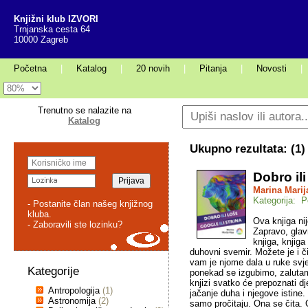
Knjižni klub IZVORI
Trnjanska cesta 64
10000 Zagreb
Početna
|
Katalog
|
20 novih
|
Pitanja
|
Novosti
|
Trenutno se nalazite na
Katalog
Ukupno rezultata: (
1
)
Dobro ili
Marina Marij
Kategorija: P
- Postanite član našeg knjižnog
kluba.
Ova knjiga ni
- Zaboravili ste lozinku?
Zapravo, glavno
knjiga, knjig
duhovni svemir. Možete je i či
vam je njome dala u ruke svjet
Kategorije
ponekad se izgubimo, zalutam
knjizi svatko će prepoznati dj
Antropologija
(1)
jačanje duha i njegove istine.
Astronomija
(2)
samo pročitaju. Ona se čita. O