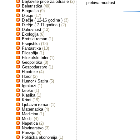
Bajkovite priče za odrasle
(2)
prebiva mudrost.
Beletristika
(49)
Biografija
(9)
Dječje
(17)
Dječje ( 12-16 godina )
(3)
Dječje ( 7-11 godina )
(2)
Duhovnost
(13)
Ekologija
(6)
Erotski roman
(1)
Esejistika
(13)
Fantastika
(13)
Filozofija
(1)
Filozofski triler
(1)
Geopolitika
(8)
Gospodarstvo
(1)
Hipoteze
(4)
Horor
(2)
Humor / Satira
(5)
Igrokazi
(1)
Izreke
(1)
Klasika
(1)
Krimi
(19)
Ljubavni roman
(1)
Matematika
(4)
Medicina
(1)
Mediji
(4)
Napetica
(2)
Novinarstvo
(3)
Poezija
(5)
Politička ekonomija
(1)