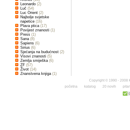
Leonardo
(2)
Luč
(54)
Luc Orient
(2)
Najbolje svjetske
napetice
(16)
Plava ptica
(17)
Povijest znanosti
(1)
Press
(1)
Sana
(8)
Sapiens
(6)
Sirius
(6)
Sjećanja na budućnost
(2)
Visovi znanosti
(5)
Zemlja smiješka
(6)
ZF
(57)
Život
(14)
Znanstvena knjiga
(1)
Copyright © 1990 - 2008 K
početna
katalog
20 novih
pita