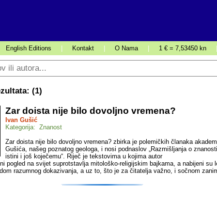
English Editions
|
Kontakt
|
O Nama
|
1 € = 7,53450 kn
ultata: (
1
)
Zar doista nije bilo dovoljno vremena?
Ivan Gušić
Kategorija: Znanost
Zar doista nije bilo dovoljno vremena? zbirka je polemičkih članaka akadem
Gušića, našeg poznatog geologa, i nosi podnaslov „Razmišljanja o znanosti,
istini i još koječemu“. Riječ je tekstovima u kojima autor
i pogled na svijet suprotstavlja mitološko-religijskim bajkama, a nabijeni su 
edom razumnog dokazivanja, a uz to, što je za čitatelja važno, i sočnom zanim