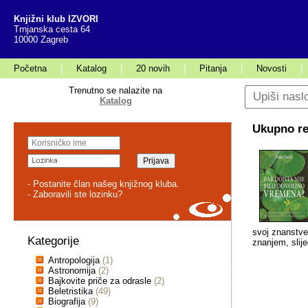
Knjižni klub IZVORI
Trnjanska cesta 64
10000 Zagreb
Početna
|
Katalog
|
20 novih
|
Pitanja
|
Novosti
|
Trenutno se nalazite na
Katalog
Ukupno rez
- Postanite član našeg knjižnog kluba.
- Zaboravili ste lozinku?
svoj znanstven
Kategorije
znanjem, slij
Antropologija
(1)
Astronomija
(2)
Bajkovite priče za odrasle
(2)
Beletristika
(49)
Biografija
(9)