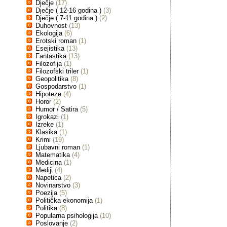
Dječje
(17)
Dječje ( 12-16 godina )
(3)
Dječje ( 7-11 godina )
(2)
Duhovnost
(13)
Ekologija
(6)
Erotski roman
(1)
Esejistika
(13)
Fantastika
(13)
Filozofija
(1)
Filozofski triler
(1)
Geopolitika
(8)
Gospodarstvo
(1)
Hipoteze
(4)
Horor
(2)
Humor / Satira
(5)
Igrokazi
(1)
Izreke
(1)
Klasika
(1)
Krimi
(19)
Ljubavni roman
(1)
Matematika
(4)
Medicina
(1)
Mediji
(4)
Napetica
(2)
Novinarstvo
(3)
Poezija
(5)
Politička ekonomija
(1)
Politika
(8)
Popularna psihologija
(10)
Poslovanje
(2)