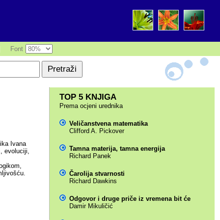
|
Font
TOP 5 KNJIGA
Prema ocjeni urednika
Veličanstvena matematika
Clifford A. Pickover
ika Ivana
Tamna materija, tamna energija
 evoluciji,
Richard Panek
logikom,
ljivošću.
Čarolija stvarnosti
Richard Dawkins
Odgovor i druge priče iz vremena bit će
Damir Mikuličić