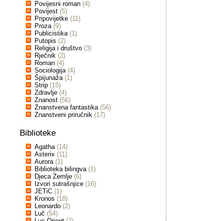
Povijesni roman
(4)
Povijest
(5)
Pripovijetke
(11)
Proza
(9)
Publicistika
(1)
Putopis
(2)
Religija i društvo
(3)
Rječnik
(2)
Roman
(4)
Sociologija
(4)
Špijunaža
(1)
Strip
(15)
Zdravlje
(4)
Znanost
(56)
Znanstvena fantastika
(56)
Znanstveni priručnik
(17)
Biblioteke
Agatha
(14)
Asterix
(11)
Aurora
(1)
Biblioteka bilingva
(1)
Djeca Zemlje
(6)
Izvori sutrašnjice
(16)
JETiC
(1)
Kronos
(18)
Leonardo
(2)
Luč
(54)
Luc Orient
(2)