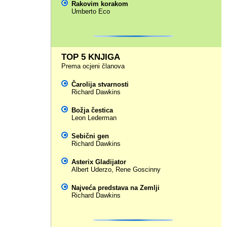
Rakovim korakom
Umberto Eco
TOP 5 KNJIGA
Prema ocjeni članova
Čarolija stvarnosti
Richard Dawkins
Božja čestica
Leon Lederman
Sebični gen
Richard Dawkins
Asterix Gladijator
Albert Uderzo
,
Rene Goscinny
Najveća predstava na Zemlji
Richard Dawkins