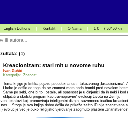
English Editions
|
Kontakt
|
O Nama
|
1 € = 7,53450 kn
ultata: (
1
)
Kreacionizam: stari mit u novome ruhu
Ivan Gušić
Kategorija: Znanost
Tema knjige je kritika pojave pseudoznanosti, takozvanog „kreacionizma“. 
i kako je došlo do toga da se znanost mora sada braniti pred navalom besm
Same po sebi, one bi to i ostale, ali opasnost je u činjenici da ih neki i kod
uključiti u školski program kao „ravnopravne“ evoluciji života na Zemlji.
eni tekstovi koji promoviraju inteligentni dizajn, suvremenu inačicu kreacio
d nas… Stoga je ova knjiga dobro došla da prikaže zašto ID nije znanstvena al
nici) evolucije već je puko religijsko vjerovanje zaogrnuto plaštem „znanstvenost