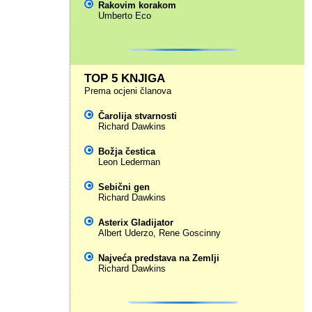
Rakovim korakom
Umberto Eco
TOP 5 KNJIGA
Prema ocjeni članova
Čarolija stvarnosti
Richard Dawkins
Božja čestica
Leon Lederman
Sebični gen
Richard Dawkins
Asterix Gladijator
Albert Uderzo
,
Rene Goscinny
Najveća predstava na Zemlji
Richard Dawkins