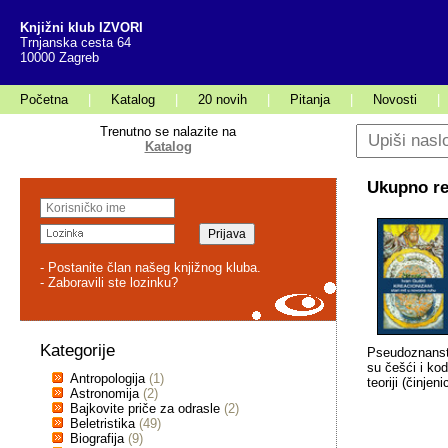
Knjižni klub IZVORI
Trnjanska cesta 64
10000 Zagreb
Početna
|
Katalog
|
20 novih
|
Pitanja
|
Novosti
|
Trenutno se nalazite na
Katalog
Ukupno rez
- Postanite član našeg knjižnog kluba.
- Zaboravili ste lozinku?
Kategorije
Pseudoznanstv
su češći i ko
Antropologija
(1)
teoriji (činje
Astronomija
(2)
Bajkovite priče za odrasle
(2)
Beletristika
(49)
Biografija
(9)