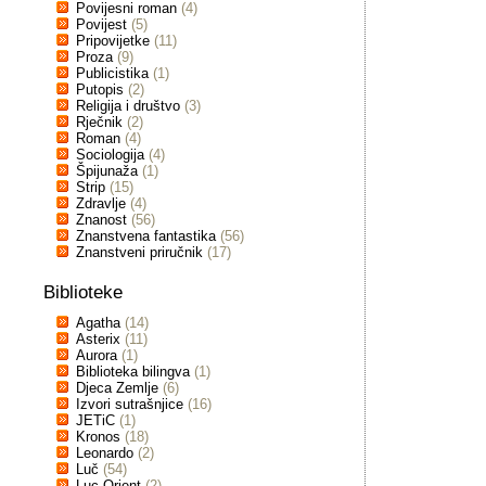
Povijesni roman
(4)
Povijest
(5)
Pripovijetke
(11)
Proza
(9)
Publicistika
(1)
Putopis
(2)
Religija i društvo
(3)
Rječnik
(2)
Roman
(4)
Sociologija
(4)
Špijunaža
(1)
Strip
(15)
Zdravlje
(4)
Znanost
(56)
Znanstvena fantastika
(56)
Znanstveni priručnik
(17)
Biblioteke
Agatha
(14)
Asterix
(11)
Aurora
(1)
Biblioteka bilingva
(1)
Djeca Zemlje
(6)
Izvori sutrašnjice
(16)
JETiC
(1)
Kronos
(18)
Leonardo
(2)
Luč
(54)
Luc Orient
(2)