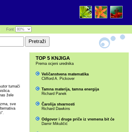
|
Font
TOP 5 KNJIGA
Prema ocjeni urednika
Veličanstvena matematika
Clifford A. Pickover
Autor tumači
Tamna materija, tamna energija
islica.
Richard Panek
 nas žele
nizma, sve
Čarolija stvarnosti
ternativa
Richard Dawkins
i“.
Odgovor i druge priče iz vremena bit će
Damir Mikuličić