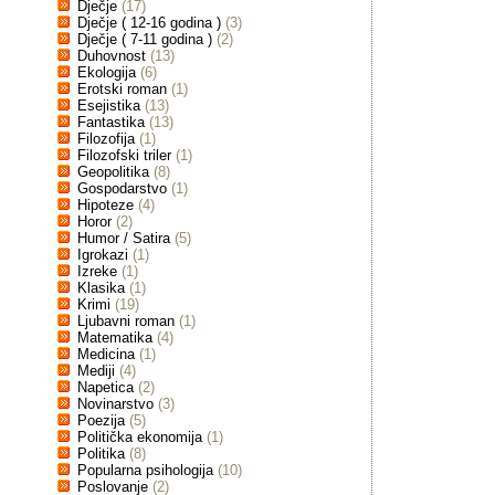
Dječje
(17)
Dječje ( 12-16 godina )
(3)
Dječje ( 7-11 godina )
(2)
Duhovnost
(13)
Ekologija
(6)
Erotski roman
(1)
Esejistika
(13)
Fantastika
(13)
Filozofija
(1)
Filozofski triler
(1)
Geopolitika
(8)
Gospodarstvo
(1)
Hipoteze
(4)
Horor
(2)
Humor / Satira
(5)
Igrokazi
(1)
Izreke
(1)
Klasika
(1)
Krimi
(19)
Ljubavni roman
(1)
Matematika
(4)
Medicina
(1)
Mediji
(4)
Napetica
(2)
Novinarstvo
(3)
Poezija
(5)
Politička ekonomija
(1)
Politika
(8)
Popularna psihologija
(10)
Poslovanje
(2)